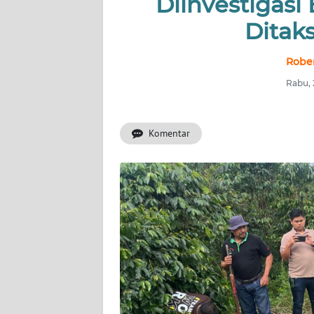
Diinvestigasi
OPINI
Ditaks
Informasi
Robe
INDEKS
BERITA
Rabu, 
KONTAK
Komentar
KAMI
INFO
IKLAN
TENTANG
KAMI
PEDOMAN
MEDIA
SIBER