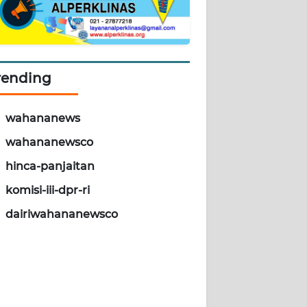
rending
wahananews
wahananewsco
hinca-panjaitan
komisi-iii-dpr-ri
dairiwahananewsco