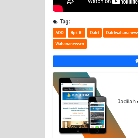
KALTENG
Tag:
WN
KALTARA
ADD
Bpk Ri
Dairi
Dairiwahananew
Wahananewsco
WN
KALSEL
WN
KALTIM
WN
SULSEL
Jadilah
WN
GORONTALO
WN