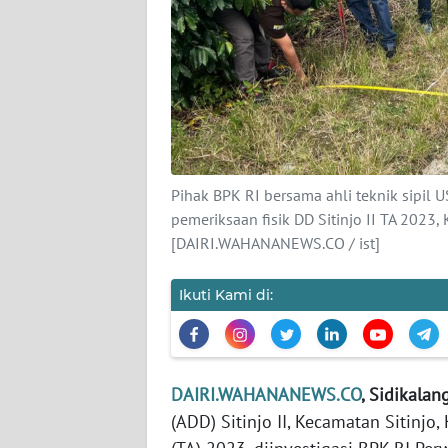
REDAKSI
KARIR
DISCLAIMER
Pihak BPK RI bersama ahli teknik sipil 
Wahana
pemeriksaan fisik DD Sitinjo II TA 2023,
News
Regional
[DAIRI.WAHANANEWS.CO / ist]
WN
Ikuti Kami di:
SUMUT
WN
JAKARTA
DAIRI.WAHANANEWS.CO
, Sidikala
(ADD) Sitinjo II, Kecamatan Sitinjo
WN