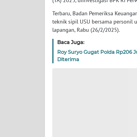
(TA) 2023, diinvestigasi BPK RI Pe
JABAR
Terbaru, Badan Pemeriksa Keuangan
WN
teknik sipil USU bersama personil u
BANTEN
lapangan, Rabu (26/2/2025).
Baca Juga:
WN
NTT
Roy Suryo Gugat Polda Rp206 
Diterima
WN
KEPRI
WN
PAPUA
WN
PAPUA
BARAT