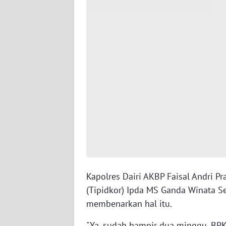
WN
RIAU
WN
SERAMBI
WN
JAMBI
WN
SULTRA
WN
NTB
Kapolres Dairi AKBP Faisal Andri P
(Tipidkor) Ipda MS Ganda Winata S
WN
SULTENG
membenarkan hal itu.
"Ya, sudah hampir dua minggu, BPK