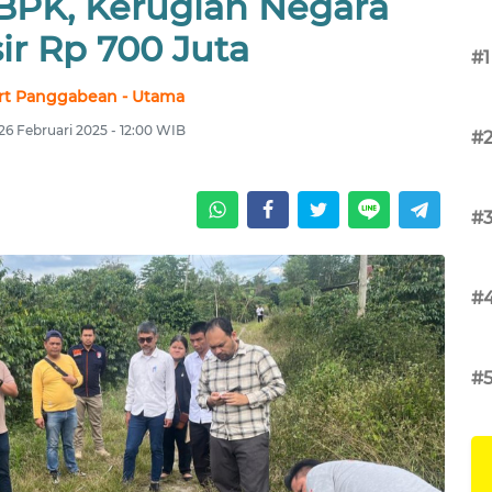
 BPK, Kerugian Negara
ir Rp 700 Juta
#1
rt Panggabean - Utama
26 Februari 2025 - 12:00 WIB
#
#
#
#