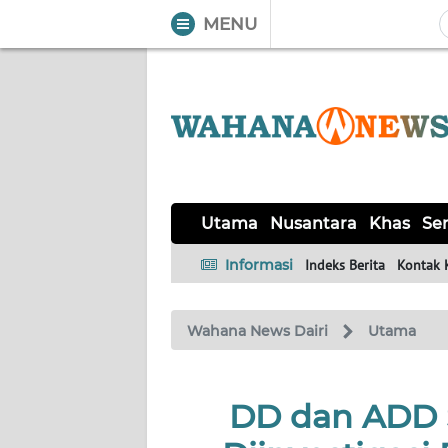
MENU
WAHANA
Tutup
TV
UTAMA
NUSANTARA
Utama
Nusantara
Khas
Ser
KHAS
Informasi
Indeks Berita
Kontak 
SERBA-
Wahana News Dairi
Utama
SERBI
HUKRIM
DD dan ADD Si