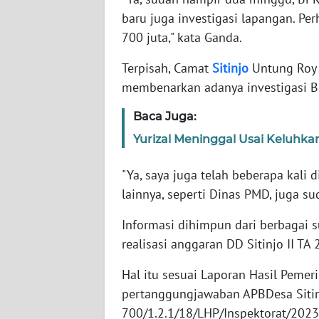
WN
baru juga investigasi lapangan. Pe
SULBAR
700 juta," kata Ganda.
WN
Terpisah, Camat
Sitinjo
Untung Roy
BABEL
membenarkan adanya investigasi 
WN
Baca Juga:
SUMBAR
Yurizal Meninggal Usai Keluhk
WN
"Ya, saya juga telah beberapa kali 
SUMSEL
lainnya, seperti Dinas PMD, juga s
WN
Informasi dihimpun dari berbagai su
BENGKULU
realisasi anggaran DD Sitinjo II TA
WN
Hal itu sesuai Laporan Hasil Pemer
LAMPUNG
pertanggungjawaban APBDesa Sitin
700/1.2.1/18/LHP/Inspektorat/2023 
WN