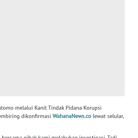
ratomo melalui Kanit Tindak Pidana Korupsi
embiring dikonfirmasi
WahanaNews.co
lewat selular,
 bersama pihak kami melakukan investigasi. Tadi