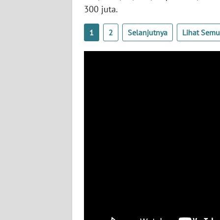
300 juta.
JATENG
1
2
Selanjutnya
Lihat Sem
WN
NUSANTARA
WN
JOGJA
WN
JATIM
WN
BALI
WN
KALBAR
WN