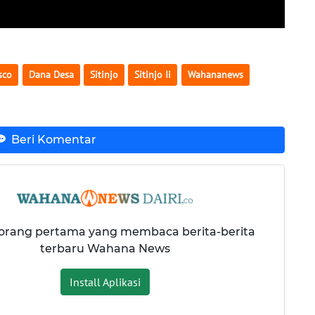
sco
Dana Desa
Sitinjo
Sitinjo Ii
Wahananews
Beri Komentar
 orang pertama yang membaca berita-berita
terbaru Wahana News
Install Aplikasi