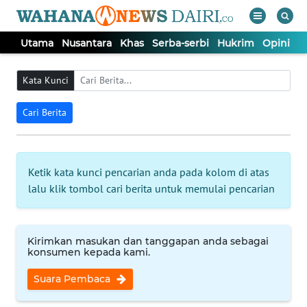
Utama
Nusantara
Khas
Serba-serbi
Hukrim
Opini
I
WAHANA
Tutup
TV
Kata Kunci
Cari Berita
UTAMA
NUSANTARA
Ketik kata kunci pencarian anda pada kolom di atas
lalu klik tombol cari berita untuk memulai pencarian
KHAS
SERBA-
Kirimkan masukan dan tanggapan anda sebagai
SERBI
konsumen kepada kami.
Suara Pembaca
HUKRIM