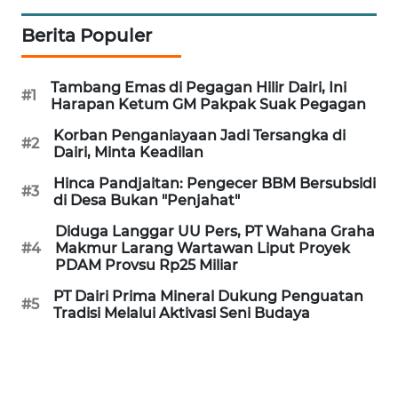
OPINI
Berita Populer
Informasi
Tambang Emas di Pegagan Hilir Dairi, Ini
#1
Harapan Ketum GM Pakpak Suak Pegagan
INDEKS
BERITA
Korban Penganiayaan Jadi Tersangka di
#2
Dairi, Minta Keadilan
KONTAK
Hinca Pandjaitan: Pengecer BBM Bersubsidi
#3
KAMI
di Desa Bukan "Penjahat"
Diduga Langgar UU Pers, PT Wahana Graha
INFO
#4
Makmur Larang Wartawan Liput Proyek
PDAM Provsu Rp25 Miliar
IKLAN
PT Dairi Prima Mineral Dukung Penguatan
#5
TENTANG
Tradisi Melalui Aktivasi Seni Budaya
KAMI
PEDOMAN
MEDIA