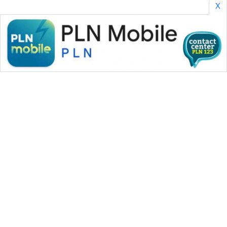
X
KOPEKLIN
PORTAL
KONSUMEN
FORWAMKI
ALPERKLINAS
FORJASIDA
TAMBANG
NEWS
WAHANA MEDIA GROUP
|
|
|
WAHANA NEWS co
WAHANA TANI
WAHANA ADVOKAT
SITUNGIR
|
|
WAHANA INFRASTRUKTUR
WAHANA KONSUMEN
NEWS
|
|
|
WAHANA LISTRIK
WAHANA TRAVEL
WAHANA TV