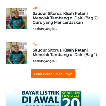
PADANG
LAWAS
Opini
Saudur Sitorus, Kisah Petani
Menolak Tambang di Dairi (Bag 2):
WN
Guru yang Mencerdaskan
SUMEDANG
4 tahun yang lalu
WN
CIANJUR
Opini
Saudur Sitorus, Kisah Petani
WN
Menolak Tambang di Dairi (Bag 1)
KEPULAUAN
4 tahun yang lalu
SERIBU
Muat Berita Selanjutnya
WN
TANGERANG
WN
BINJAI