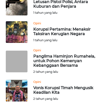
Letusan Pistol Polisi, Antara
Kuburan dan Penjara
WN
1 tahun yang lalu
LANGKAT
Opini
WN
Korupsi Pertamina: Menaksir
TAPANULI
Taksiran Kerugian Negara
SELATAN
1 tahun yang lalu
WN
Opini
TANJUNG
Panglima Haminjon Rumahela,
LESUNG
untuk Pohon Kemenyan
Kebanggaan Bersama
2 tahun yang lalu
WN
KARO
Opini
Vonis Korupsi Timah Mengusik
WN
Keadilan Kita
SIMALUNGUN
2 tahun yang lalu