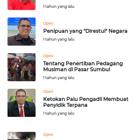
WN
1 tahun yang lalu
SULUT
Opini
WN
Penipuan yang "Direstui" Negara
MALUKU
1 tahun yang lalu
WN
Opini
MALUT
Tentang Penertiban Pedagang
Musiman di Pasar Sumbul
WN
1 tahun yang lalu
DAIRI
Opini
WN
Ketokan Palu Pengadil Membuat
Penyidik Terpana
DANAU
TOBA
1 tahun yang lalu
WN
Opini
NIAS