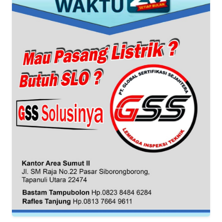
WN
CIREBON
WN
INDRAMAYU
WN
KUNINGAN
WN
MAJALENGKA
WN
SUBANG
WN
SUKABUMI