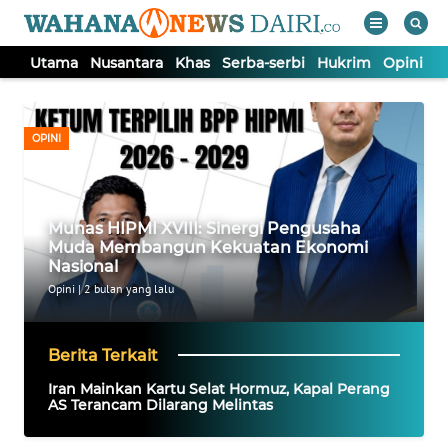
Utama
Nusantara
Khas
Serba-serbi
Hukrim
Opini
I
WAHANA
Tutup
TV
OPINI
UTAMA
Munas HIPMI XVIII: Sinergi Pengusaha
NUSANTARA
Muda Membangun Kekuatan Ekonomi
Nasional
KHAS
Opini
|
2 bulan yang lalu
SERBA-
Berita Terkait
SERBI
Iran Mainkan Kartu Selat Hormuz, Kapal Perang
AS Terancam Dilarang Melintas
HUKRIM