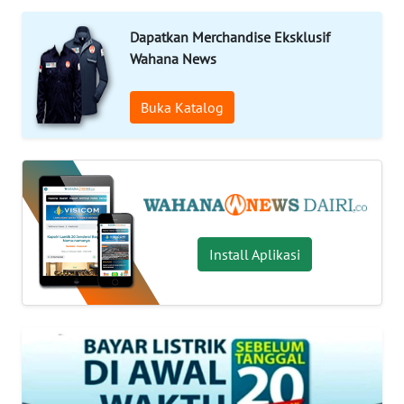
OPINI
Dapatkan Merchandise Eksklusif
Wahana News
Informasi
Buka Katalog
INDEKS
BERITA
KONTAK
KAMI
INFO
Install Aplikasi
IKLAN
TENTANG
KAMI
PEDOMAN
MEDIA