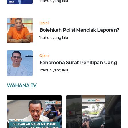
1 tahun yang lalu
WN
SULBAR
Opini
Bolehkah Polisi Menolak Laporan?
WN
BABEL
1 tahun yang lalu
WN
Opini
SUMBAR
Fenomena Surat Penitipan Uang
1 tahun yang lalu
WN
SUMSEL
WAHANA TV
WN
BENGKULU
WN
LAMPUNG