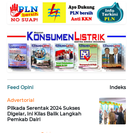
WN
JABAR
WN
BANTEN
WN
NTT
WN
KEPRI
Feed Opini
Indeks
WN
PAPUA
Advertorial
Pilkada Serentak 2024 Sukses
Digelar, Ini Kilas Balik Langkah
WN
Pemkab Dairi
PAPUA
BARAT