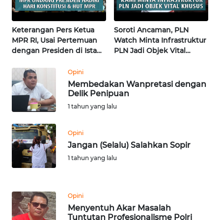
WN
KALTENG
Keterangan Pers Ketua
Soroti Ancaman, PLN
MPR RI, Usai Pertemuan
Watch Minta Infrastruktur
WN
dengan Presiden di Istana
PLN Jadi Objek Vital
KALTARA
| Wahana Terkini
Khusus | Alperklinas
Research
Opini
Membedakan Wanpretasi dengan
WN
Delik Penipuan
KALSEL
1 tahun yang lalu
WN
KALTIM
Opini
Jangan (Selalu) Salahkan Sopir
WN
1 tahun yang lalu
SULSEL
WN
Opini
GORONTALO
Menyentuh Akar Masalah
Tuntutan Profesionalisme Polri