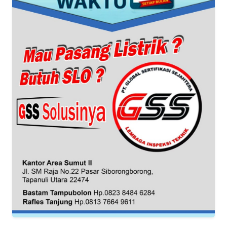
SIBER
REDAKSI
KARIR
DISCLAIMER
Wahana
News
Regional
WN
SUMUT
WN
JAKARTA