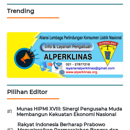
WN
Trending
PURWAKARTA
WN
PRIANGAN
TIMUR
WN
SEMARANG
WN
SOLO
Pilihan Editor
WN
BOROBUDUR
Munas HIPMI XVIII: Sinergi Pengusaha Muda
#1
Membangun Kekuatan Ekonomi Nasional
WN
Rakyat Indonesia Berharap Prabowo
MADURA