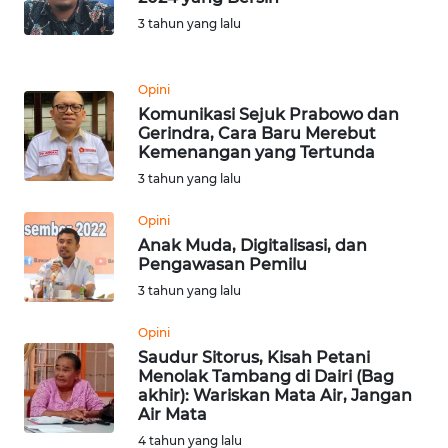
3 tahun yang lalu
WN
BEKASI
Opini
WN
Komunikasi Sejuk Prabowo dan
Gerindra, Cara Baru Merebut
BOGOR
Kemenangan yang Tertunda
3 tahun yang lalu
WN
DEPOK
Opini
Anak Muda, Digitalisasi, dan
WN
Pengawasan Pemilu
TAPANULI
3 tahun yang lalu
UTARA
Opini
WN
Saudur Sitorus, Kisah Petani
Menolak Tambang di Dairi (Bag
SAMOSIR
akhir): Wariskan Mata Air, Jangan
Air Mata
WN
4 tahun yang lalu