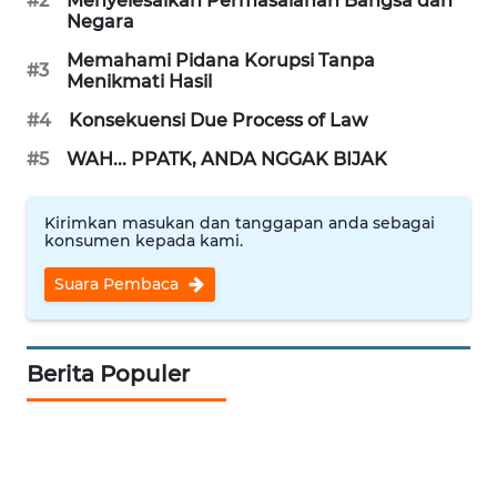
#2
Menyelesaikan Permasalahan Bangsa dan
Negara
WN
Memahami Pidana Korupsi Tanpa
SURABAYA
#3
Menikmati Hasil
#4
Konsekuensi Due Process of Law
WN
NATUNA
#5
WAH... PPATK, ANDA NGGAK BIJAK
WN
Kirimkan masukan dan tanggapan anda sebagai
BINTAN
konsumen kepada kami.
Suara Pembaca
WN
MANDALIKA
WN
Berita Populer
LIKUPANG
WN
LABUANBAJO