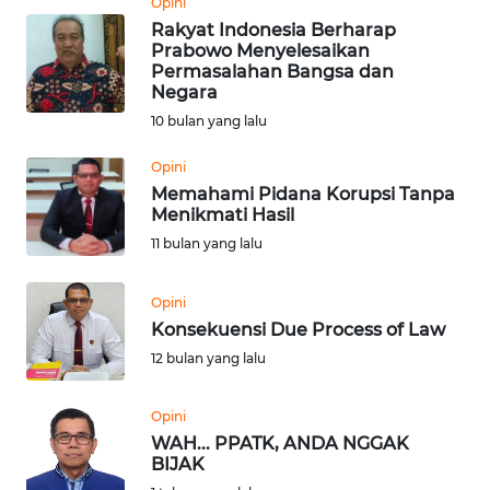
Opini
Rakyat Indonesia Berharap
WN
Prabowo Menyelesaikan
RIAU
Permasalahan Bangsa dan
Negara
WN
10 bulan yang lalu
SERAMBI
Opini
Memahami Pidana Korupsi Tanpa
WN
Menikmati Hasil
JAMBI
11 bulan yang lalu
WN
Opini
SULTRA
Konsekuensi Due Process of Law
12 bulan yang lalu
WN
NTB
Opini
WAH... PPATK, ANDA NGGAK
WN
BIJAK
SULTENG