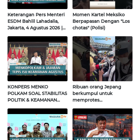
WN
Keterangan Pers Menteri
Momen Kartel Meksiko
JATENG
ESDM Bahlil Lahadalia,
Berpapasan Dengan "Los
Jakarta, 4 Agustus 2026 |
chotas" (Polisi)
WN
Wahana Terkini
NUSANTARA
WN
JOGJA
WN
JATIM
KONPERS MENKO
Ribuan orang Jepang
POLKAM SOAL STABILITAS
berkumpul untuk
POLITIK & KEAMANAN
memprotes
WN
NASIONAL | Wahana
pembangunan masjid
BALI
Terkini
pertama di Fujisawa
WN
KALBAR