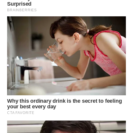
WN
LABUHANBATU
WN
TAPANULI
TENGAH
WN DELI
SERDANG
WN
TEBING
TINGGI
WN
PAKPAK
WN
KARAWANG