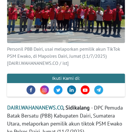
OPINI
Informasi
INDEKS
BERITA
Personil PBB Dairi, usai melaporkan pemilik akun TikTok
PSM Ewako, di Mapolres Dairi, Jumat (11/7/2025)
KONTAK
[DAIRI.WAHANANEWS.CO / ist]
KAMI
Ikuti Kami di:
INFO
IKLAN
TENTANG
DAIRI.WAHANANEWS.CO
, Sidikalang
- DPC Pemuda
KAMI
Batak Bersatu (PBB) Kabupaten Dairi, Sumatera
Utara, melaporkan pemilik akun tiktok PSM Ewako
PEDOMAN
ke Polres Dairi, Jumat (11/7/2025).
MEDIA