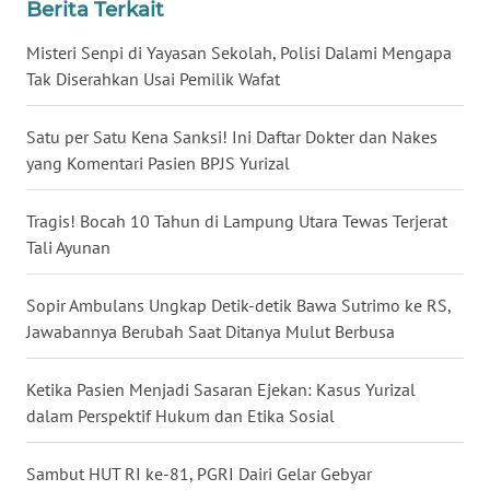
Berita Terkait
WN
KALTENG
Misteri Senpi di Yayasan Sekolah, Polisi Dalami Mengapa
Tak Diserahkan Usai Pemilik Wafat
WN
KALTARA
Satu per Satu Kena Sanksi! Ini Daftar Dokter dan Nakes
yang Komentari Pasien BPJS Yurizal
WN
KALSEL
Tragis! Bocah 10 Tahun di Lampung Utara Tewas Terjerat
Tali Ayunan
WN
KALTIM
Sopir Ambulans Ungkap Detik-detik Bawa Sutrimo ke RS,
Jawabannya Berubah Saat Ditanya Mulut Berbusa
WN
SULSEL
Ketika Pasien Menjadi Sasaran Ejekan: Kasus Yurizal
dalam Perspektif Hukum dan Etika Sosial
WN
GORONTALO
Sambut HUT RI ke-81, PGRI Dairi Gelar Gebyar