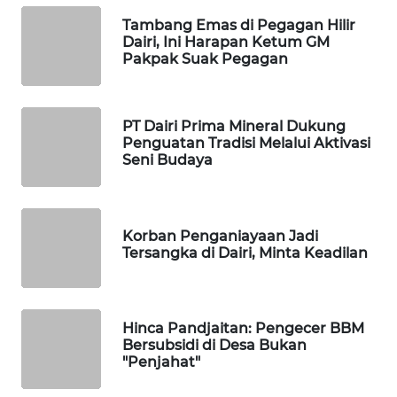
Tambang Emas di Pegagan Hilir
WALINKI
Dairi, Ini Harapan Ketum GM
ID
Pakpak Suak Pegagan
MAWAKA
ID
PT Dairi Prima Mineral Dukung
Penguatan Tradisi Melalui Aktivasi
Seni Budaya
MARTABAT
NET
PLN
Korban Penganiayaan Jadi
WATCH
Tersangka di Dairi, Minta Keadilan
MKLI
Hinca Pandjaitan: Pengecer BBM
LPKKI
Bersubsidi di Desa Bukan
"Penjahat"
LKKI