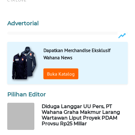
WAHANA
HEALTH
Advertorial
WAHANA
DESA
WISATA
Dapatkan Merchandise Eksklusif
Wahana News
LAPAK
WAHANA
Buka Katalog
Wahana
Network
Pilihan Editor
KONSUMEN
Diduga Langgar UU Pers, PT
LISTRIK
Wahana Graha Makmur Larang
Wartawan Liput Proyek PDAM
Provsu Rp25 Miliar
MASYARAKAT
KELISTRIKAN