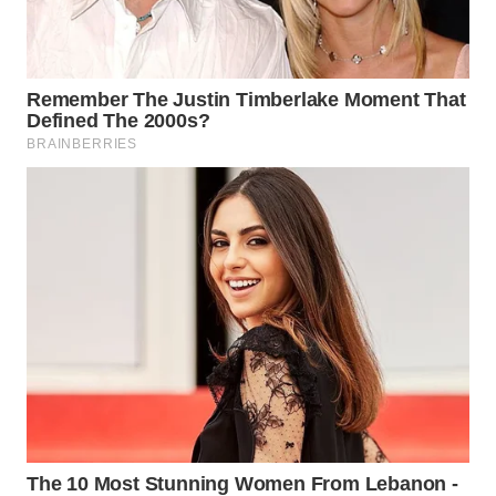
WN
BORNEO
Wahana
Media
Group
WAHANA
NEWS
WAHANA
TANI
WAHANA
ADVOKAT
WAHANA
INFRASTRUKTUR