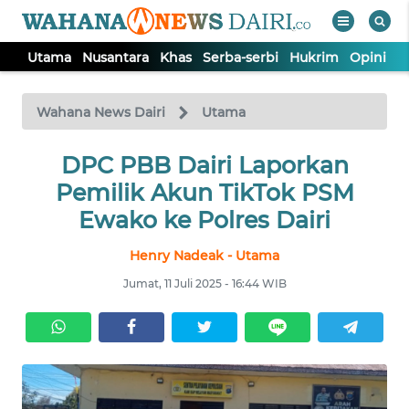
Utama
Nusantara
Khas
Serba-serbi
Hukrim
Opini
I
WAHANA
Tutup
TV
Wahana News Dairi
Utama
DPC PBB Dairi Laporkan
UTAMA
Pemilik Akun TikTok PSM
NUSANTARA
Ewako ke Polres Dairi
Henry Nadeak - Utama
KHAS
Jumat, 11 Juli 2025 - 16:44 WIB
SERBA-
SERBI
HUKRIM