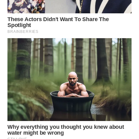
WAHANANEWS
NET
WAHANA
SPORT
WAHANA
UMKM
WAHANA
SELEB
WAHANA
PERSONA
WAHANA
OTOMOTIF