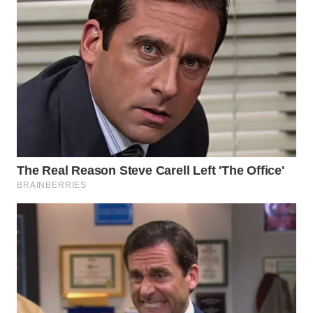
WN
BEKASI
WN
BOGOR
WN
DEPOK
WN
TAPANULI
UTARA
WN
SAMOSIR
WN