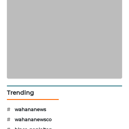
KRT
NEWS
KARING
NEWS
JURNAL
MARITIM
HUMBANG
NEWS
GARONGGANG
Trending
NEWS
#
wahananews
FISUELRI
ID
#
wahananewsco