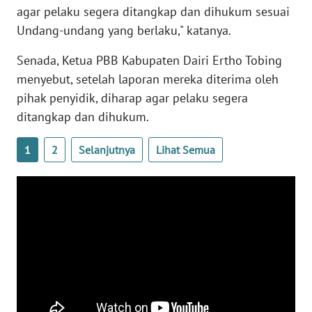
agar pelaku segera ditangkap dan dihukum sesuai
WN
Undang-undang yang berlaku," katanya.
SULBAR
Senada, Ketua PBB Kabupaten Dairi Ertho Tobing
WN
menyebut, setelah laporan mereka diterima oleh
BABEL
pihak penyidik, diharap agar pelaku segera
ditangkap dan dihukum.
WN
SUMBAR
1
2
Selanjutnya
Lihat Semua
WN
SUMSEL
WN
BENGKULU
WN
LAMPUNG