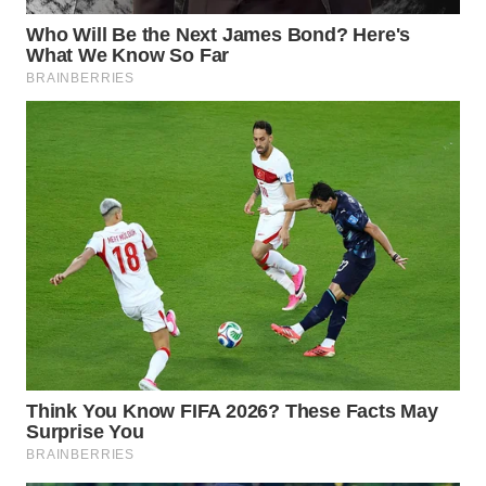
WN
CIREBON
WN
INDRAMAYU
WN
KUNINGAN
WN
MAJALENGKA
WN
SUBANG
WN
SUKABUMI