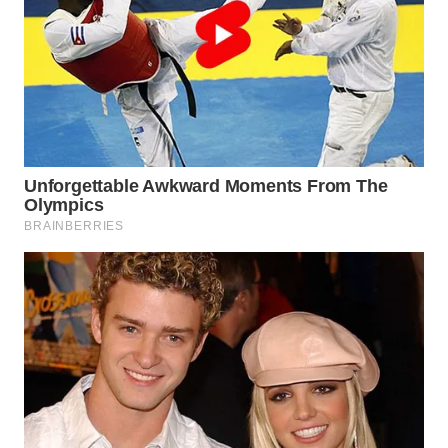
WN
SURABAYA
WN
NATUNA
WN
BINTAN
WN
MANDALIKA
WN
LIKUPANG
WN
LABUANBAJO