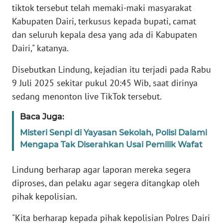
tiktok tersebut telah memaki-maki masyarakat
WN
Kabupaten Dairi, terkusus kepada bupati, camat
RIAU
dan seluruh kepala desa yang ada di Kabupaten
Dairi," katanya.
WN
SERAMBI
Disebutkan Lindung, kejadian itu terjadi pada Rabu
9 Juli 2025 sekitar pukul 20:45 Wib, saat dirinya
WN
sedang menonton live TikTok tersebut.
JAMBI
Baca Juga:
WN
Misteri Senpi di Yayasan Sekolah, Polisi Dalami
SULTRA
Mengapa Tak Diserahkan Usai Pemilik Wafat
WN
Lindung berharap agar laporan mereka segera
NTB
diproses, dan pelaku agar segera ditangkap oleh
pihak kepolisian.
WN
SULTENG
"Kita berharap kepada pihak kepolisian Polres Dairi