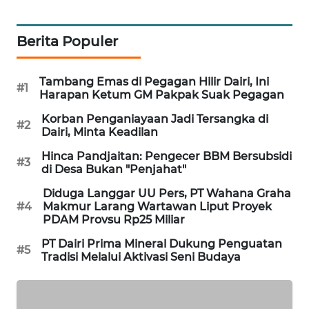
SIDIKALANG
NEWS
Berita Populer
SIBARAGAS
Tambang Emas di Pegagan Hilir Dairi, Ini
NEWS
#1
Harapan Ketum GM Pakpak Suak Pegagan
Korban Penganiayaan Jadi Tersangka di
METRO
#2
Dairi, Minta Keadilan
SIANTAR
NEWS
Hinca Pandjaitan: Pengecer BBM Bersubsidi
#3
di Desa Bukan "Penjahat"
METRO
Diduga Langgar UU Pers, PT Wahana Graha
MEDAN
#4
Makmur Larang Wartawan Liput Proyek
NEWS
PDAM Provsu Rp25 Miliar
PT Dairi Prima Mineral Dukung Penguatan
#5
METRO
Tradisi Melalui Aktivasi Seni Budaya
JAKARTA
NEWS