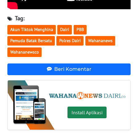
WN
JATENG
Tag:
Akun Tiktok Menghina
Dairi
PBB
WN
NUSANTARA
Pemuda Batak Bersatu
Polres Dairi
Wahananews
Wahananewsco
WN
JOGJA
Beri Komentar
WN
JATIM
WN
BALI
Install Aplikasi
WN
KALBAR