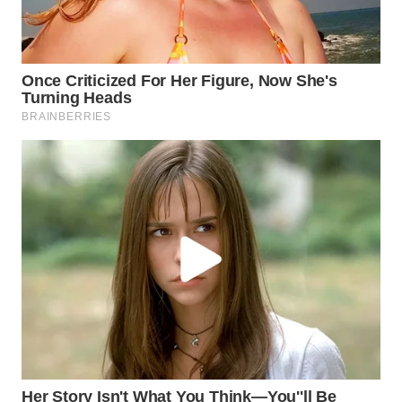
WN
LANGKAT
WN
TAPANULI
SELATAN
WN
TANJUNG
LESUNG
WN
KARO
WN
SIMALUNGUN