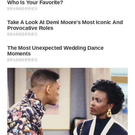
WAHANA
KONSUMEN
WAHANA
LISTRIK
WAHANA
TRAVEL
WAHANA
TV
WAHANANEWS
ID
WAHANANEWS
CO ID