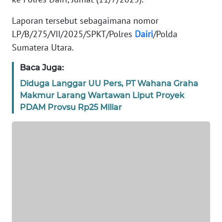
SIBER
Laporan tersebut sebagaimana nomor
LP/B/275/VII/2025/SPKT/Polres
Dairi
/Polda
REDAKSI
Sumatera Utara.
KARIR
Baca Juga:
Diduga Langgar UU Pers, PT Wahana Graha
DISCLAIMER
Makmur Larang Wartawan Liput Proyek
PDAM Provsu Rp25 Miliar
Wahana
News
Regional
WN
SUMUT
WN
JAKARTA