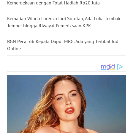
Kemerdekaan dengan Total Hadiah Rp20 Juta
WN
SULUT
Kematian Winda Lorenza Jadi Sorotan, Ada Luka Tembak
Tempel hingga Riwayat Pemeriksaan KPK
WN
MALUKU
BGN Pecat 66 Kepala Dapur MBG, Ada yang Terlibat Judi
Online
WN
MALUT
WN
DAIRI
WN
DANAU
TOBA
WN
NIAS