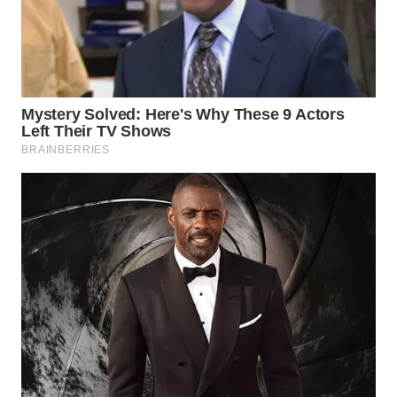
PADANG
LAWAS
WN
SUMEDANG
WN
CIANJUR
WN
KEPULAUAN
SERIBU
WN
TANGERANG
WN
BINJAI