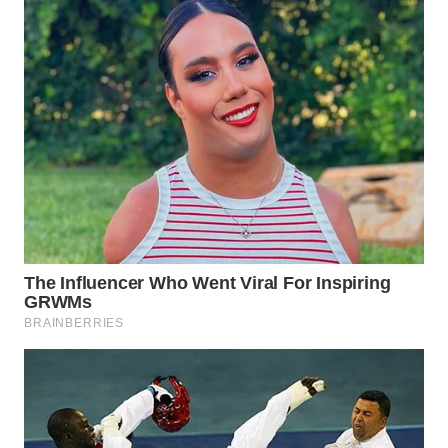
WN
PURWAKARTA
WN
PRIANGAN
TIMUR
WN
SEMARANG
WN
SOLO
WN
BOROBUDUR
WN
MADURA