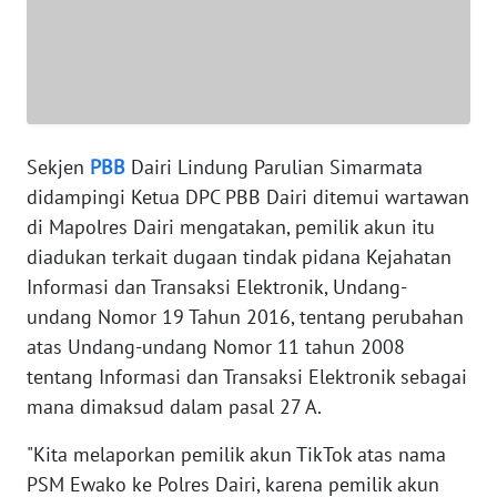
WN
JABAR
WN
BANTEN
Sekjen
PBB
Dairi Lindung Parulian Simarmata
WN
didampingi Ketua DPC PBB Dairi ditemui wartawan
NTT
di Mapolres Dairi mengatakan, pemilik akun itu
diadukan terkait dugaan tindak pidana Kejahatan
WN
Informasi dan Transaksi Elektronik, Undang-
KEPRI
undang Nomor 19 Tahun 2016, tentang perubahan
atas Undang-undang Nomor 11 tahun 2008
WN
tentang Informasi dan Transaksi Elektronik sebagai
PAPUA
mana dimaksud dalam pasal 27 A.
WN
"Kita melaporkan pemilik akun TikTok atas nama
PAPUA
BARAT
PSM Ewako ke Polres Dairi, karena pemilik akun