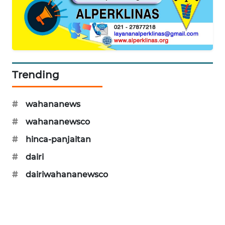
ENERGI
NEWS
CILEUNGSI
NEWS
Trending
BERKAT
NEWS
#
wahananews
BERAMPU
#
wahananewsco
NEWS
#
hinca-panjaitan
ANUGERAH
#
dairi
NEWS
#
dairiwahananewsco
AKHLAK
ID