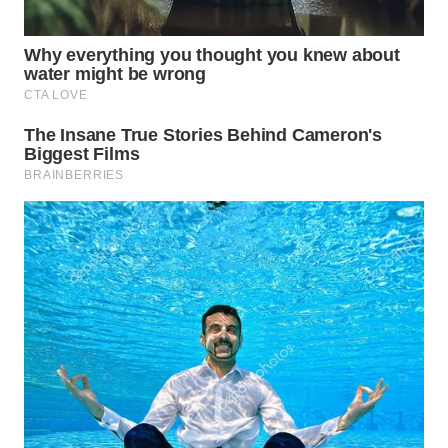
WN
PURWAKARTA
WN
PRIANGAN
TIMUR
WN
SEMARANG
WN
SOLO
WN
BOROBUDUR
WN
MADURA