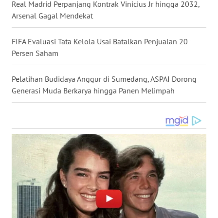
Real Madrid Perpanjang Kontrak Vinicius Jr hingga 2032,
Arsenal Gagal Mendekat
WN
LANGKAT
FIFA Evaluasi Tata Kelola Usai Batalkan Penjualan 20
Persen Saham
WN
TAPANULI
SELATAN
Pelatihan Budidaya Anggur di Sumedang, ASPAI Dorong
Generasi Muda Berkarya hingga Panen Melimpah
WN
TANJUNG
LESUNG
WN
KARO
WN
SIMALUNGUN