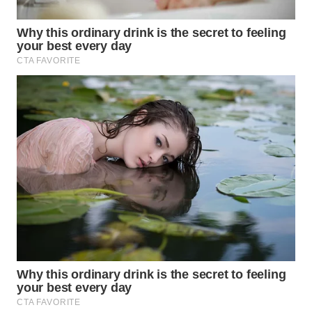
WAHANA
HEALTH
WAHANA
DESA
WISATA
LAPAK
WAHANA
Wahana
Network
KONSUMEN
LISTRIK
MASYARAKAT
KELISTRIKAN