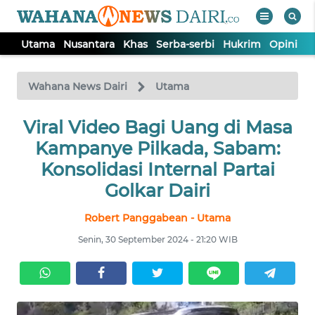
Utama
Nusantara
Khas
Serba-serbi
Hukrim
Opini
I
WAHANA
Tutup
TV
Wahana News Dairi
Utama
Viral Video Bagi Uang di Masa
UTAMA
Kampanye Pilkada, Sabam:
NUSANTARA
Konsolidasi Internal Partai
Golkar Dairi
KHAS
Robert Panggabean - Utama
Senin, 30 September 2024 - 21:20 WIB
SERBA-
SERBI
HUKRIM