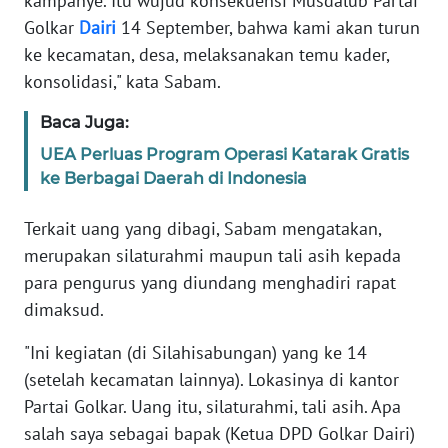
kampanye. Itu wujud konsekuensi Musdalub Partai
Golkar
Dairi
14 September, bahwa kami akan turun
WN
ke kecamatan, desa, melaksanakan temu kader,
SULBAR
konsolidasi," kata Sabam.
WN
Baca Juga:
BABEL
UEA Perluas Program Operasi Katarak Gratis
ke Berbagai Daerah di Indonesia
WN
SUMBAR
Terkait uang yang dibagi, Sabam mengatakan,
merupakan silaturahmi maupun tali asih kepada
WN
SUMSEL
para pengurus yang diundang menghadiri rapat
dimaksud.
WN
"Ini kegiatan (di Silahisabungan) yang ke 14
BENGKULU
(setelah kecamatan lainnya). Lokasinya di kantor
WN
Partai Golkar. Uang itu, silaturahmi, tali asih. Apa
LAMPUNG
salah saya sebagai bapak (Ketua DPD Golkar Dairi)