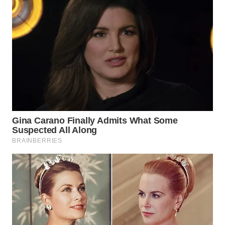
WAHANA
KONSUMEN
WAHANA
LISTRIK
WAHANA
TRAVEL
WAHANA
TV
WAHANANEWS
ID
WAHANANEWS
CO ID