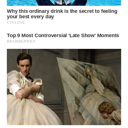
WN
SURABAYA
WN
NATUNA
WN
BINTAN
WN
MANDALIKA
WN
LIKUPANG
WN
LABUANBAJO