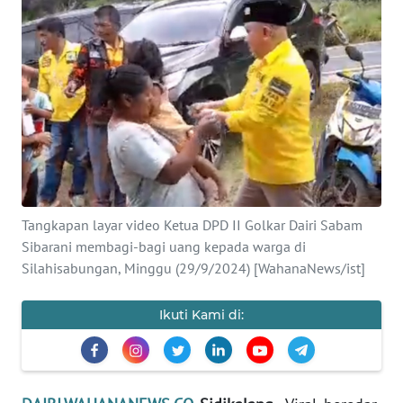
OPINI
Informasi
INDEKS
BERITA
KONTAK
KAMI
Tangkapan layar video Ketua DPD II Golkar Dairi Sabam
Sibarani membagi-bagi uang kepada warga di
INFO
Silahisabungan, Minggu (29/9/2024) [WahanaNews/ist]
IKLAN
Ikuti Kami di:
TENTANG
KAMI
PEDOMAN
MEDIA