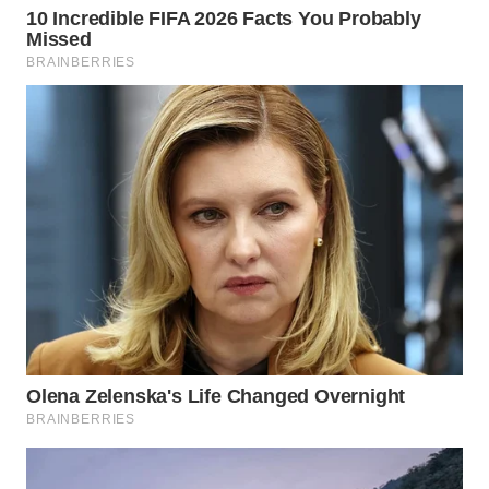
WN
BEKASI
WN
BOGOR
WN
DEPOK
WN
TAPANULI
UTARA
WN
SAMOSIR
WN