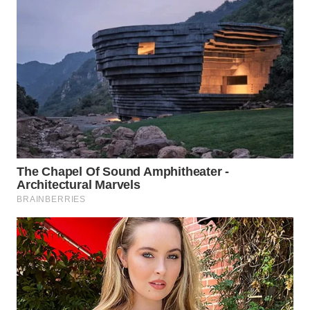
PADANG
LAWAS
WN
SUMEDANG
WN
CIANJUR
WN
KEPULAUAN
SERIBU
WN
TANGERANG
WN
BINJAI