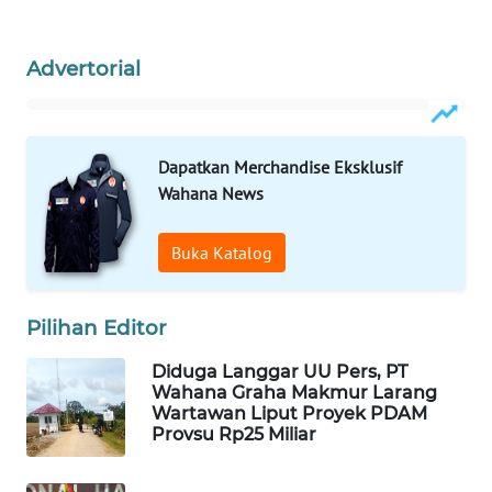
WALINKI
ID
Advertorial
MAWAKA
ID
Dapatkan Merchandise Eksklusif
Wahana News
MARTABAT
NET
Buka Katalog
PLN
WATCH
Pilihan Editor
MKLI
Diduga Langgar UU Pers, PT
Wahana Graha Makmur Larang
Wartawan Liput Proyek PDAM
LPKKI
Provsu Rp25 Miliar
LKKI