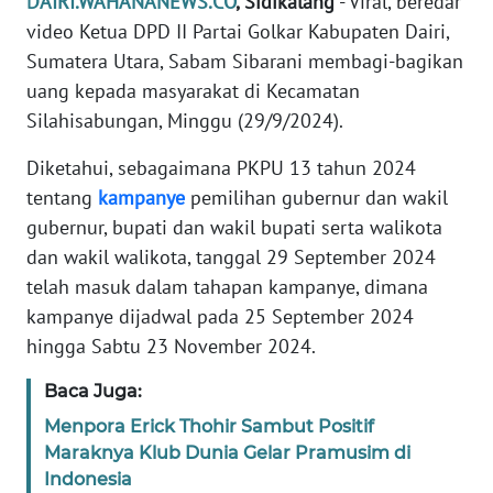
DAIRI.WAHANANEWS.CO
, Sidikalang
- Viral, beredar
SIBER
video Ketua DPD II Partai Golkar Kabupaten Dairi,
Sumatera Utara, Sabam Sibarani membagi-bagikan
REDAKSI
uang kepada masyarakat di Kecamatan
Silahisabungan, Minggu (29/9/2024).
KARIR
Diketahui, sebagaimana PKPU 13 tahun 2024
tentang
kampanye
pemilihan gubernur dan wakil
DISCLAIMER
gubernur, bupati dan wakil bupati serta walikota
Wahana
dan wakil walikota, tanggal 29 September 2024
News
telah masuk dalam tahapan kampanye, dimana
Regional
kampanye dijadwal pada 25 September 2024
hingga Sabtu 23 November 2024.
WN
SUMUT
Baca Juga:
Menpora Erick Thohir Sambut Positif
WN
Maraknya Klub Dunia Gelar Pramusim di
JAKARTA
Indonesia