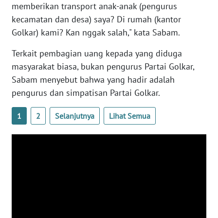
memberikan transport anak-anak (pengurus
WN
kecamatan dan desa) saya? Di rumah (kantor
JATENG
Golkar) kami? Kan nggak salah," kata Sabam.
WN
Terkait pembagian uang kepada yang diduga
NUSANTARA
masyarakat biasa, bukan pengurus Partai Golkar,
Sabam menyebut bahwa yang hadir adalah
WN
pengurus dan simpatisan Partai Golkar.
JOGJA
1
2
Selanjutnya
Lihat Semua
WN
JATIM
WN
BALI
WN
KALBAR