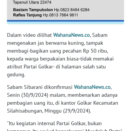
WN
RIAU
WN
Dalam video dilihat
WahanaNews.co
, Sabam
SERAMBI
mengenakan jas berwarna kuning, tampak
membagi-bagikan uang pecahan Rp 50 ribu,
WN
kepada warga berpakaian biasa-tidak memakai
JAMBI
atribut Partai Golkar- di halaman salah satu
gedung.
WN
SULTRA
Sabam Sibarani dikonfirmasi
WahanaNews.co
,
Senin (30/9/2024) malam, membenarkan adanya
WN
pembagian uang itu, di kantor Golkar Kecamatan
NTB
Silahisabungan, Minggu (29/9/2024).
WN
"Itu kegiatan internal Partai Golkar, bukan
SULTENG