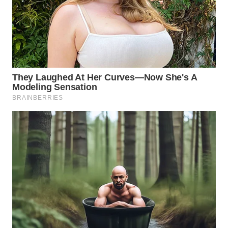
WN
CIREBON
WN
INDRAMAYU
WN
KUNINGAN
WN
MAJALENGKA
WN
SUBANG
WN
SUKABUMI