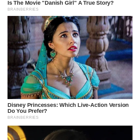
WN
BORNEO
Wahana
Media
Group
WAHANA
NEWS
WAHANA
TANI
WAHANA
ADVOKAT
WAHANA
INFRASTRUKTUR