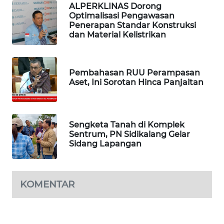
ALPERKLINAS Dorong
Optimalisasi Pengawasan
SIDIKALANG
Penerapan Standar Konstruksi
NEWS
dan Material Kelistrikan
SIBARAGAS
NEWS
Pembahasan RUU Perampasan
Aset, Ini Sorotan Hinca Panjaitan
METRO
SIANTAR
NEWS
Sengketa Tanah di Komplek
Sentrum, PN Sidikalang Gelar
METRO
Sidang Lapangan
MEDAN
NEWS
KOMENTAR
METRO
JAKARTA
NEWS