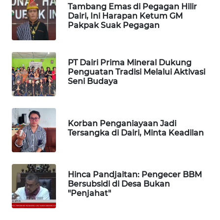
Tambang Emas di Pegagan Hilir
Dairi, Ini Harapan Ketum GM
KOPEKLIN
Pakpak Suak Pegagan
PORTAL
KONSUMEN
PT Dairi Prima Mineral Dukung
Penguatan Tradisi Melalui Aktivasi
Seni Budaya
FORWAMKI
ALPERKLINAS
Korban Penganiayaan Jadi
Tersangka di Dairi, Minta Keadilan
FORJASIDA
TAMBANG
NEWS
Hinca Pandjaitan: Pengecer BBM
Bersubsidi di Desa Bukan
"Penjahat"
SITUNGIR
NEWS