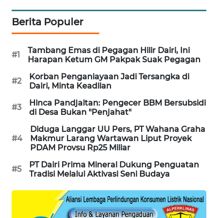
KRT
NEWS
Berita Populer
KARING
Tambang Emas di Pegagan Hilir Dairi, Ini
NEWS
#1
Harapan Ketum GM Pakpak Suak Pegagan
Korban Penganiayaan Jadi Tersangka di
JURNAL
#2
Dairi, Minta Keadilan
MARITIM
Hinca Pandjaitan: Pengecer BBM Bersubsidi
#3
di Desa Bukan "Penjahat"
HUMBANG
NEWS
Diduga Langgar UU Pers, PT Wahana Graha
#4
Makmur Larang Wartawan Liput Proyek
PDAM Provsu Rp25 Miliar
GARONGGANG
NEWS
PT Dairi Prima Mineral Dukung Penguatan
#5
Tradisi Melalui Aktivasi Seni Budaya
FISUELRI
ID