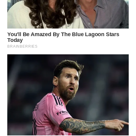
WN
LABUHANBATU
WN
TAPANULI
TENGAH
WN DELI
SERDANG
WN
TEBING
TINGGI
WN
PAKPAK
WN
KARAWANG