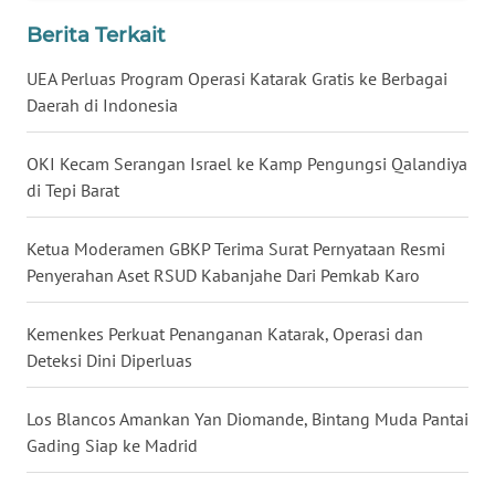
WN
Berita Terkait
SULUT
UEA Perluas Program Operasi Katarak Gratis ke Berbagai
Daerah di Indonesia
WN
MALUKU
OKI Kecam Serangan Israel ke Kamp Pengungsi Qalandiya
WN
di Tepi Barat
MALUT
Ketua Moderamen GBKP Terima Surat Pernyataan Resmi
WN
Penyerahan Aset RSUD Kabanjahe Dari Pemkab Karo
DAIRI
Kemenkes Perkuat Penanganan Katarak, Operasi dan
WN
Deteksi Dini Diperluas
DANAU
TOBA
Los Blancos Amankan Yan Diomande, Bintang Muda Pantai
Gading Siap ke Madrid
WN
NIAS