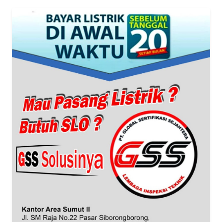
WN
JABAR
WN
BANTEN
WN
NTT
WN
KEPRI
WN
PAPUA
WN
PAPUA
BARAT