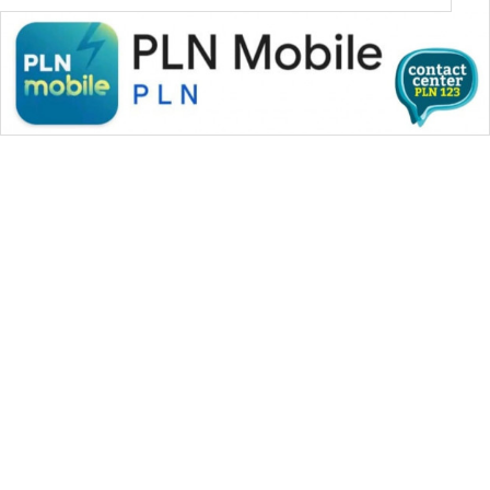
WAHANA MEDIA GROUP
|
|
|
WAHANA NEWS co
WAHANA TANI
WAHANA ADVOKAT
|
|
WAHANA INFRASTRUKTUR
WAHANA KONSUMEN
|
|
|
WAHANA LISTRIK
WAHANA TRAVEL
WAHANA TV