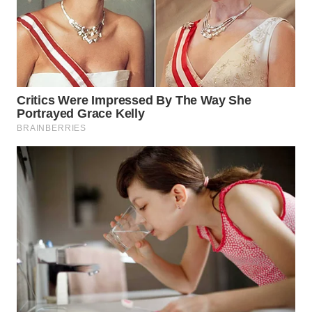
WAHANANEWS
NET
WAHANA
SPORT
WAHANA
UMKM
WAHANA
SELEB
WAHANA
PERSONA
WAHANA
OTOMOTIF