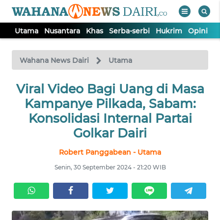
Utama
Nusantara
Khas
Serba-serbi
Hukrim
Opini
I
WAHANA
Tutup
TV
Wahana News Dairi
Utama
Viral Video Bagi Uang di Masa
UTAMA
Kampanye Pilkada, Sabam:
NUSANTARA
Konsolidasi Internal Partai
Golkar Dairi
KHAS
Robert Panggabean - Utama
Senin, 30 September 2024 - 21:20 WIB
SERBA-
SERBI
HUKRIM