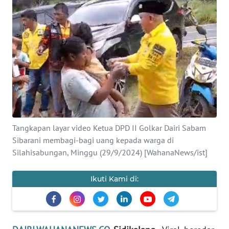
OPINI
Informasi
INDEKS
BERITA
KONTAK
KAMI
Tangkapan layar video Ketua DPD II Golkar Dairi Sabam
Sibarani membagi-bagi uang kepada warga di
INFO
Silahisabungan, Minggu (29/9/2024) [WahanaNews/ist]
IKLAN
Ikuti Kami di:
TENTANG
KAMI
PEDOMAN
MEDIA