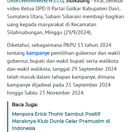
DAIRI.WAHANANEWS.CO
, Sidikalang
- Viral, beredar
SIBER
video Ketua DPD II Partai Golkar Kabupaten Dairi,
Sumatera Utara, Sabam Sibarani membagi-bagikan
REDAKSI
uang kepada masyarakat di Kecamatan
Silahisabungan, Minggu (29/9/2024).
KARIR
Diketahui, sebagaimana PKPU 13 tahun 2024
tentang
kampanye
pemilihan gubernur dan wakil
DISCLAIMER
gubernur, bupati dan wakil bupati serta walikota
Wahana
dan wakil walikota, tanggal 29 September 2024
News
telah masuk dalam tahapan kampanye, dimana
Regional
kampanye dijadwal pada 25 September 2024
hingga Sabtu 23 November 2024.
WN
SUMUT
Baca Juga:
Menpora Erick Thohir Sambut Positif
WN
Maraknya Klub Dunia Gelar Pramusim di
JAKARTA
Indonesia