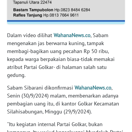
WN
RIAU
WN
Dalam video dilihat
WahanaNews.co
, Sabam
SERAMBI
mengenakan jas berwarna kuning, tampak
membagi-bagikan uang pecahan Rp 50 ribu,
WN
kepada warga berpakaian biasa-tidak memakai
JAMBI
atribut Partai Golkar- di halaman salah satu
gedung.
WN
SULTRA
Sabam Sibarani dikonfirmasi
WahanaNews.co
,
Senin (30/9/2024) malam, membenarkan adanya
WN
pembagian uang itu, di kantor Golkar Kecamatan
NTB
Silahisabungan, Minggu (29/9/2024).
WN
"Itu kegiatan internal Partai Golkar, bukan
SULTENG