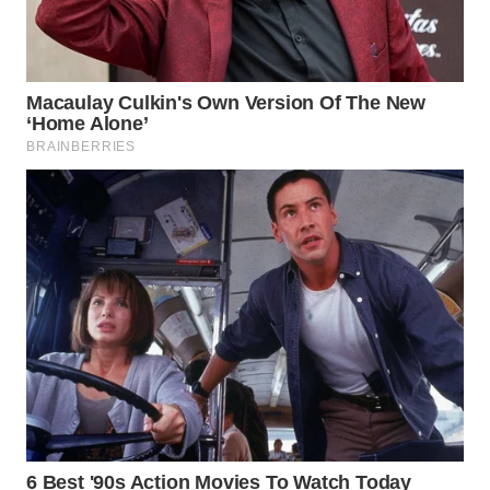
WAHANA
KONSUMEN
WAHANA
LISTRIK
WAHANA
TRAVEL
WAHANA
TV
WAHANANEWS
ID
WAHANANEWS
CO ID