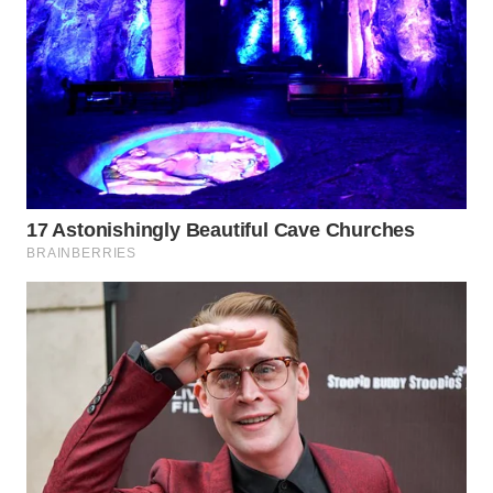
WN
BORNEO
Wahana
Media
Group
WAHANA
NEWS
WAHANA
TANI
WAHANA
ADVOKAT
WAHANA
INFRASTRUKTUR