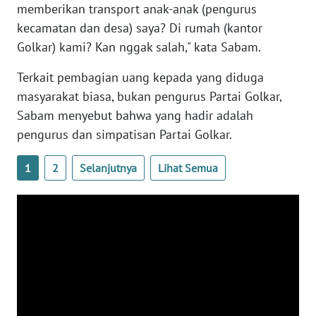
memberikan transport anak-anak (pengurus
WN
kecamatan dan desa) saya? Di rumah (kantor
JATENG
Golkar) kami? Kan nggak salah," kata Sabam.
WN
Terkait pembagian uang kepada yang diduga
NUSANTARA
masyarakat biasa, bukan pengurus Partai Golkar,
Sabam menyebut bahwa yang hadir adalah
WN
pengurus dan simpatisan Partai Golkar.
JOGJA
1
2
Selanjutnya
Lihat Semua
WN
JATIM
WN
BALI
WN
KALBAR