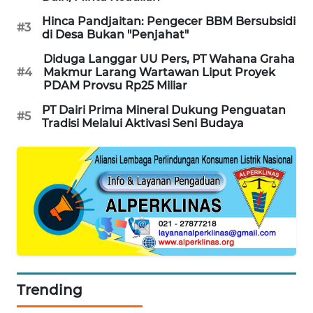
ENERGI
Hinca Pandjaitan: Pengecer BBM Bersubsidi
NEWS
#3
di Desa Bukan "Penjahat"
Diduga Langgar UU Pers, PT Wahana Graha
CILEUNGSI
#4
Makmur Larang Wartawan Liput Proyek
NEWS
PDAM Provsu Rp25 Miliar
PT Dairi Prima Mineral Dukung Penguatan
BERKAT
#5
Tradisi Melalui Aktivasi Seni Budaya
NEWS
BERAMPU
NEWS
ANUGERAH
NEWS
AKHLAK
ID
Trending