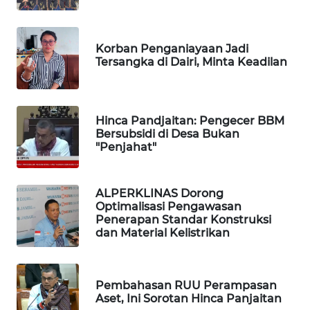
SIDIKALANG
NEWS
Korban Penganiayaan Jadi
Tersangka di Dairi, Minta Keadilan
SIBARAGAS
NEWS
Hinca Pandjaitan: Pengecer BBM
METRO
Bersubsidi di Desa Bukan
SIANTAR
"Penjahat"
NEWS
METRO
ALPERKLINAS Dorong
MEDAN
Optimalisasi Pengawasan
NEWS
Penerapan Standar Konstruksi
dan Material Kelistrikan
METRO
JAKARTA
NEWS
Pembahasan RUU Perampasan
Aset, Ini Sorotan Hinca Panjaitan