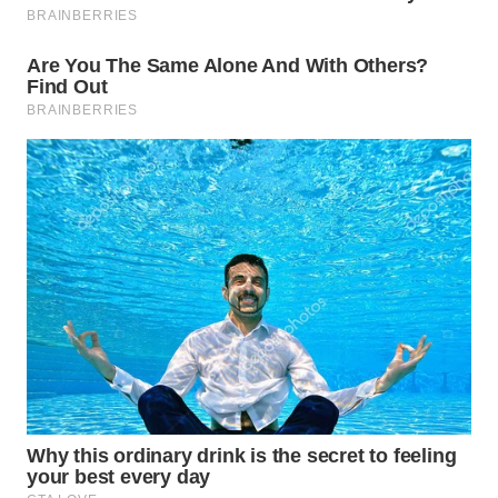
WAHANANEWS
NET
WAHANA
SPORT
WAHANA
UMKM
WAHANA
SELEB
WAHANA
PERSONA
WAHANA
OTOMOTIF