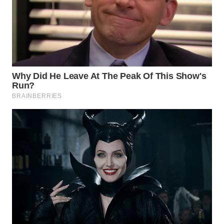
WN
CIREBON
WN
INDRAMAYU
WN
KUNINGAN
WN
MAJALENGKA
WN
SUBANG
WN
SUKABUMI