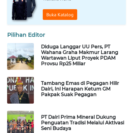
KOPEKLIN
Buka Katalog
PORTAL
Pilihan Editor
KONSUMEN
Diduga Langgar UU Pers, PT
FORWAMKI
Wahana Graha Makmur Larang
Wartawan Liput Proyek PDAM
Provsu Rp25 Miliar
ALPERKLINAS
FORJASIDA
Tambang Emas di Pegagan Hilir
Dairi, Ini Harapan Ketum GM
Pakpak Suak Pegagan
TAMBANG
NEWS
PT Dairi Prima Mineral Dukung
SITUNGIR
Penguatan Tradisi Melalui Aktivasi
NEWS
Seni Budaya