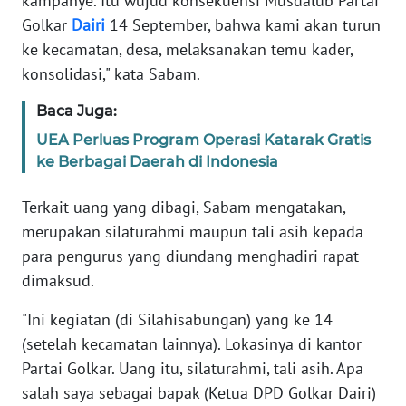
kampanye. Itu wujud konsekuensi Musdalub Partai
Golkar
Dairi
14 September, bahwa kami akan turun
WN
ke kecamatan, desa, melaksanakan temu kader,
SULBAR
konsolidasi," kata Sabam.
WN
Baca Juga:
BABEL
UEA Perluas Program Operasi Katarak Gratis
ke Berbagai Daerah di Indonesia
WN
SUMBAR
Terkait uang yang dibagi, Sabam mengatakan,
merupakan silaturahmi maupun tali asih kepada
WN
SUMSEL
para pengurus yang diundang menghadiri rapat
dimaksud.
WN
"Ini kegiatan (di Silahisabungan) yang ke 14
BENGKULU
(setelah kecamatan lainnya). Lokasinya di kantor
WN
Partai Golkar. Uang itu, silaturahmi, tali asih. Apa
LAMPUNG
salah saya sebagai bapak (Ketua DPD Golkar Dairi)