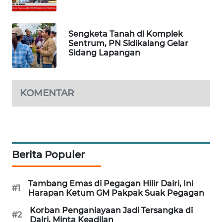
KRT
NEWS
Sengketa Tanah di Komplek
Sentrum, PN Sidikalang Gelar
KARING
Sidang Lapangan
NEWS
JURNAL
KOMENTAR
MARITIM
HUMBANG
NEWS
Berita Populer
GARONGGANG
NEWS
Tambang Emas di Pegagan Hilir Dairi, Ini
#1
FISUELRI
Harapan Ketum GM Pakpak Suak Pegagan
ID
Korban Penganiayaan Jadi Tersangka di
#2
Dairi, Minta Keadilan