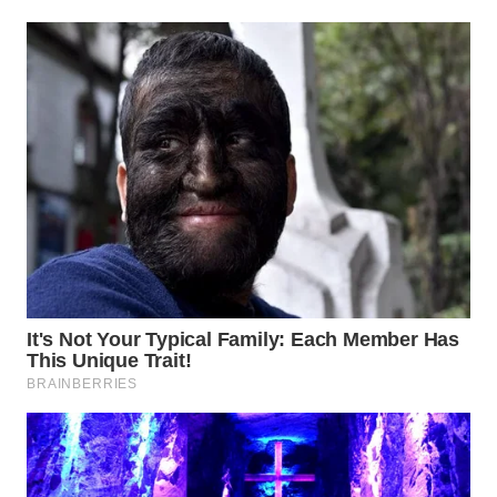
WN
SURABAYA
WN
NATUNA
WN
BINTAN
WN
MANDALIKA
WN
LIKUPANG
WN
LABUANBAJO