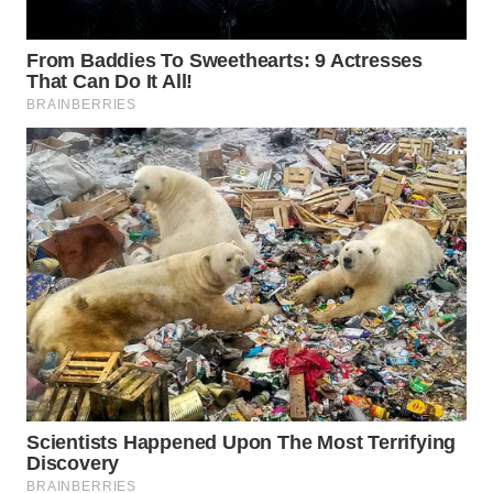
WN
PURWAKARTA
WN
PRIANGAN
TIMUR
WN
SEMARANG
WN
SOLO
WN
BOROBUDUR
WN
MADURA