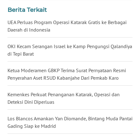
WN
Berita Terkait
SULUT
UEA Perluas Program Operasi Katarak Gratis ke Berbagai
Daerah di Indonesia
WN
MALUKU
OKI Kecam Serangan Israel ke Kamp Pengungsi Qalandiya
WN
di Tepi Barat
MALUT
Ketua Moderamen GBKP Terima Surat Pernyataan Resmi
WN
Penyerahan Aset RSUD Kabanjahe Dari Pemkab Karo
DAIRI
Kemenkes Perkuat Penanganan Katarak, Operasi dan
WN
Deteksi Dini Diperluas
DANAU
TOBA
Los Blancos Amankan Yan Diomande, Bintang Muda Pantai
Gading Siap ke Madrid
WN
NIAS