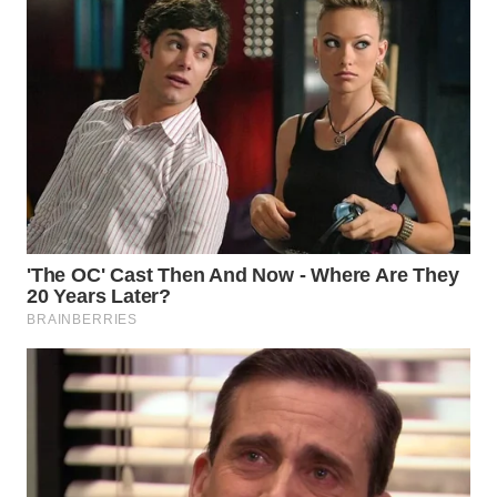
PADANG
LAWAS
WN
SUMEDANG
WN
CIANJUR
WN
KEPULAUAN
SERIBU
WN
TANGERANG
WN
BINJAI