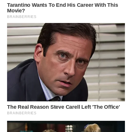
WN
BEKASI
WN
BOGOR
WN
DEPOK
WN
TAPANULI
UTARA
WN
SAMOSIR
WN