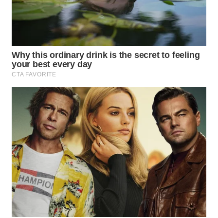
WN
LABUHANBATU
WN
TAPANULI
TENGAH
WN DELI
SERDANG
WN
TEBING
TINGGI
WN
PAKPAK
WN
KARAWANG