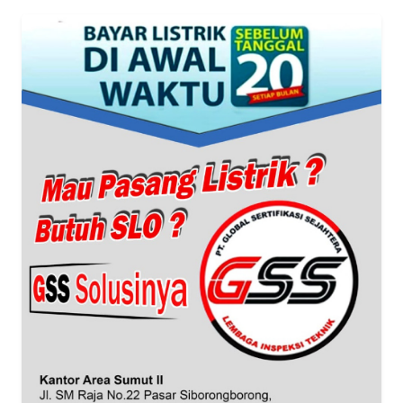
WN
JABAR
WN
BANTEN
WN
NTT
WN
KEPRI
WN
PAPUA
WN
PAPUA
BARAT