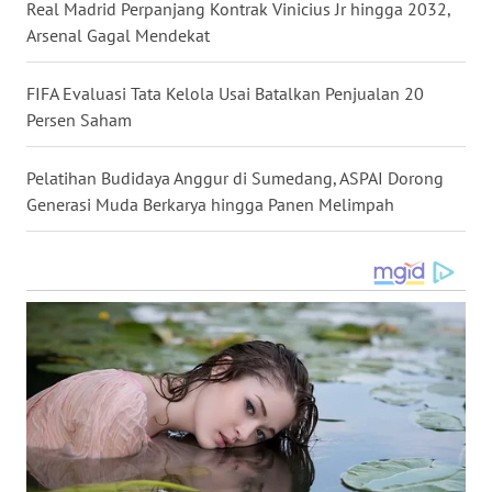
Real Madrid Perpanjang Kontrak Vinicius Jr hingga 2032,
Arsenal Gagal Mendekat
WN
LANGKAT
FIFA Evaluasi Tata Kelola Usai Batalkan Penjualan 20
Persen Saham
WN
TAPANULI
SELATAN
Pelatihan Budidaya Anggur di Sumedang, ASPAI Dorong
Generasi Muda Berkarya hingga Panen Melimpah
WN
TANJUNG
LESUNG
WN
KARO
WN
SIMALUNGUN