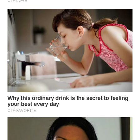
WAHANA
HEALTH
WAHANA
DESA
WISATA
LAPAK
WAHANA
Wahana
Network
KONSUMEN
LISTRIK
MASYARAKAT
KELISTRIKAN