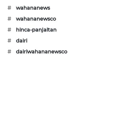
PERAPKI
#
wahananews
NEWS
#
wahananewsco
SONYA
#
hinca-panjaitan
ASA
NEWS
#
dairi
#
dairiwahananewsco