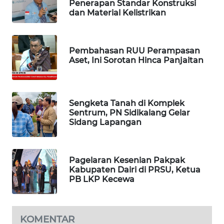
Penerapan Standar Konstruksi
dan Material Kelistrikan
WAHANANEWS
NET
Pembahasan RUU Perampasan
WAHANA
Aset, Ini Sorotan Hinca Panjaitan
SPORT
WAHANA
UMKM
Sengketa Tanah di Komplek
Sentrum, PN Sidikalang Gelar
Sidang Lapangan
WAHANA
SELEB
Pagelaran Kesenian Pakpak
WAHANA
Kabupaten Dairi di PRSU, Ketua
PERSONA
PB LKP Kecewa
WAHANA
OTOMOTIF
KOMENTAR