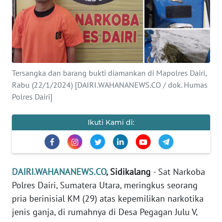
OPINI
Informasi
INDEKS
Tersangka dan barang bukti diamankan di Mapolres Dairi,
BERITA
Rabu (22/1/2024) [DAIRI.WAHANANEWS.CO / dok. Humas
Polres Dairi]
KONTAK
KAMI
Ikuti Kami di:
INFO
IKLAN
DAIRI.WAHANANEWS.CO
, Sidikalang
- Sat Narkoba
TENTANG
Polres Dairi, Sumatera Utara, meringkus seorang
KAMI
pria berinisial KM (29) atas kepemilikan narkotika
jenis ganja, di rumahnya di Desa Pegagan Julu V,
PEDOMAN
MEDIA