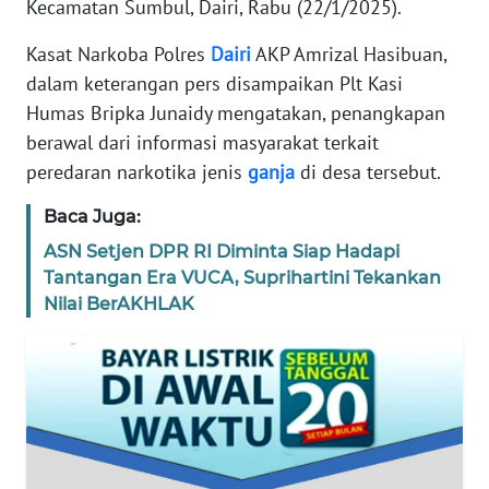
Kecamatan Sumbul, Dairi, Rabu (22/1/2025).
SIBER
Kasat Narkoba Polres
Dairi
AKP Amrizal Hasibuan,
REDAKSI
dalam keterangan pers disampaikan Plt Kasi
Humas Bripka Junaidy mengatakan, penangkapan
KARIR
berawal dari informasi masyarakat terkait
peredaran narkotika jenis
ganja
di desa tersebut.
DISCLAIMER
Baca Juga:
Wahana
ASN Setjen DPR RI Diminta Siap Hadapi
News
Tantangan Era VUCA, Suprihartini Tekankan
Regional
Nilai BerAKHLAK
WN
SUMUT
WN
JAKARTA