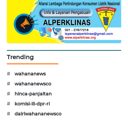
WALINKI
ID
MAWAKA
ID
MARTABAT
Trending
NET
#
wahananews
PLN
WATCH
#
wahananewsco
#
hinca-panjaitan
MKLI
#
komisi-iii-dpr-ri
LPKKI
#
dairiwahananewsco
LKKI