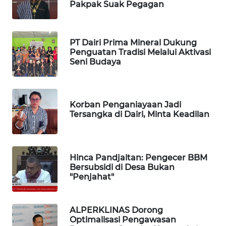
Pakpak Suak Pegagan
WAHANA
KONSUMEN
PT Dairi Prima Mineral Dukung
Penguatan Tradisi Melalui Aktivasi
WAHANA
Seni Budaya
LISTRIK
WAHANA
TRAVEL
Korban Penganiayaan Jadi
Tersangka di Dairi, Minta Keadilan
WAHANA
TV
Hinca Pandjaitan: Pengecer BBM
WAHANANEWS
Bersubsidi di Desa Bukan
"Penjahat"
ID
WAHANANEWS
ALPERKLINAS Dorong
CO ID
Optimalisasi Pengawasan