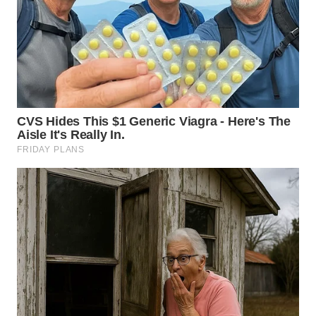
WN
LANGKAT
WN
TAPANULI
SELATAN
WN
TANJUNG
LESUNG
WN
KARO
WN
SIMALUNGUN