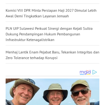
WN
SULUT
Komisi VIII DPR Minta Persiapan Haji 2027 Dimulai Lebih
Awal Demi Tingkatkan Layanan Jemaah
WN
MALUKU
PLN UIP Sulawesi Perkuat Sinergi dengan Kejati Sultra
Dukung Pendampingan Hukum Pembangunan
Infrastruktur Ketenagalistrikan
WN
MALUT
Menhaj Lantik Enam Pejabat Baru, Tekankan Integritas dan
WN
Zero Tolerance terhadap Korupsi
DAIRI
WN
DANAU
TOBA
WN
NIAS