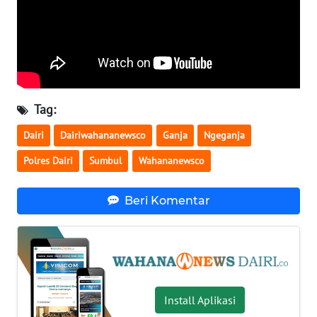
WN
JATENG
WN
NUSANTARA
Tag:
WN
Dairi
Dairiwahananewsco
Ganja
Ngeganja
JOGJA
Polres Dairi
Sumbul
Wahananewsco
WN
JATIM
Beri Komentar
WN
BALI
WN
KALBAR
Install Aplikasi