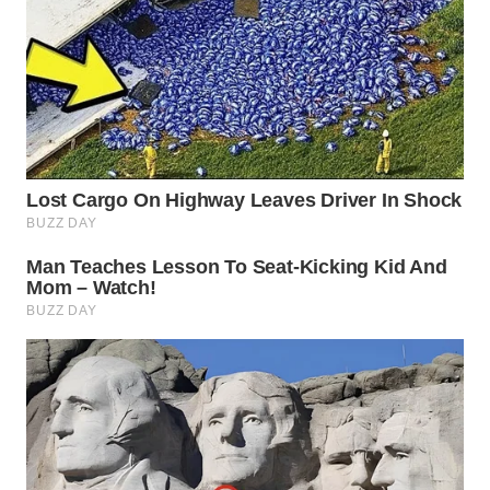
WN
CIREBON
WN
INDRAMAYU
WN
KUNINGAN
WN
MAJALENGKA
WN
SUBANG
WN
SUKABUMI