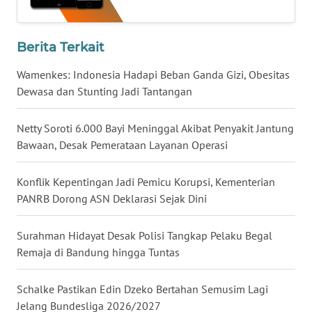
WN
KALTENG
Berita Terkait
WN
Wamenkes: Indonesia Hadapi Beban Ganda Gizi, Obesitas
KALTARA
Dewasa dan Stunting Jadi Tantangan
WN
Netty Soroti 6.000 Bayi Meninggal Akibat Penyakit Jantung
KALSEL
Bawaan, Desak Pemerataan Layanan Operasi
WN
Konflik Kepentingan Jadi Pemicu Korupsi, Kementerian
KALTIM
PANRB Dorong ASN Deklarasi Sejak Dini
WN
Surahman Hidayat Desak Polisi Tangkap Pelaku Begal
SULSEL
Remaja di Bandung hingga Tuntas
WN
Schalke Pastikan Edin Dzeko Bertahan Semusim Lagi
GORONTALO
Jelang Bundesliga 2026/2027