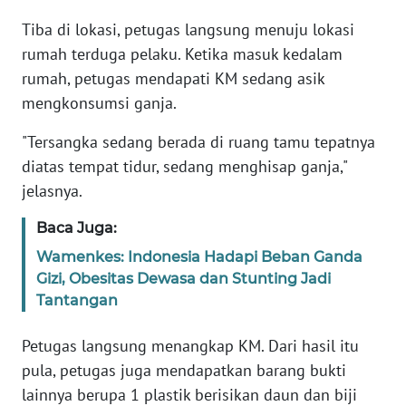
Tiba di lokasi, petugas langsung menuju lokasi
WN
rumah terduga pelaku. Ketika masuk kedalam
RIAU
rumah, petugas mendapati KM sedang asik
mengkonsumsi ganja.
WN
SERAMBI
"Tersangka sedang berada di ruang tamu tepatnya
diatas tempat tidur, sedang menghisap ganja,"
WN
JAMBI
jelasnya.
Baca Juga:
WN
SULTRA
Wamenkes: Indonesia Hadapi Beban Ganda
Gizi, Obesitas Dewasa dan Stunting Jadi
Tantangan
WN
NTB
Petugas langsung menangkap KM. Dari hasil itu
pula, petugas juga mendapatkan barang bukti
WN
SULTENG
lainnya berupa 1 plastik berisikan daun dan biji