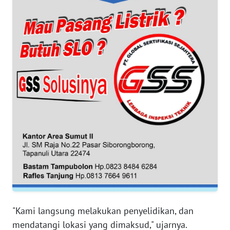
WN
JABAR
WN
BANTEN
WN
NTT
WN
KEPRI
WN
PAPUA
WN
"Kami langsung melakukan penyelidikan, dan
PAPUA
BARAT
mendatangi lokasi yang dimaksud," ujarnya.