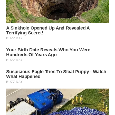
PADANG
LAWAS
WN
SUMEDANG
WN
CIANJUR
WN
KEPULAUAN
SERIBU
WN
TANGERANG
WN
BINJAI