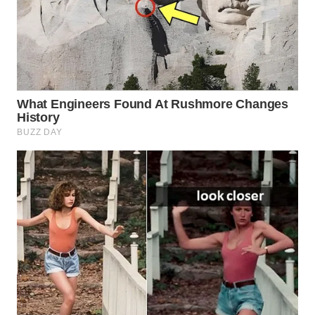
WN
PURWAKARTA
WN
PRIANGAN
TIMUR
WN
SEMARANG
WN
SOLO
WN
BOROBUDUR
WN
MADURA