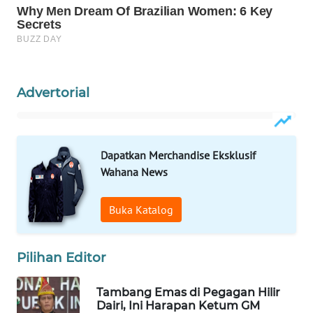
WN
BORNEO
Wahana
Media
Advertorial
Group
WAHANA
NEWS
Dapatkan Merchandise Eksklusif
Wahana News
WAHANA
TANI
Buka Katalog
WAHANA
ADVOKAT
Pilihan Editor
WAHANA
Tambang Emas di Pegagan Hilir
INFRASTRUKTUR
Dairi, Ini Harapan Ketum GM