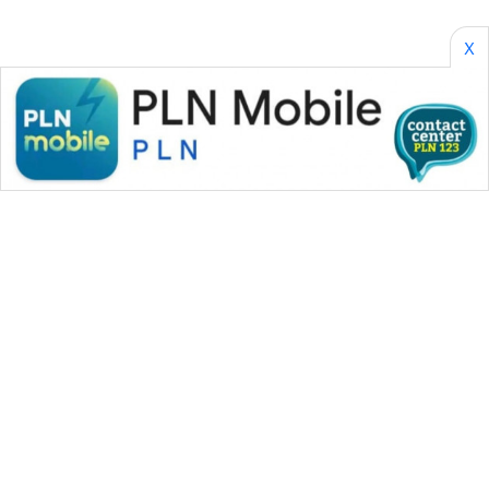
PERAPKI
NEWS
X
SONYA
ASA
NEWS
WAHANA MEDIA GROUP
|
|
|
WAHANA NEWS co
WAHANA TANI
WAHANA ADVOKAT