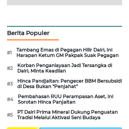
WAHANA
HEALTH
WAHANA
Berita Populer
DESA
WISATA
Tambang Emas di Pegagan Hilir Dairi, Ini
#1
Harapan Ketum GM Pakpak Suak Pegagan
LAPAK
WAHANA
Korban Penganiayaan Jadi Tersangka di
#2
Dairi, Minta Keadilan
Wahana
Hinca Pandjaitan: Pengecer BBM Bersubsidi
Network
#3
di Desa Bukan "Penjahat"
Pembahasan RUU Perampasan Aset, Ini
KONSUMEN
#4
Sorotan Hinca Panjaitan
LISTRIK
PT Dairi Prima Mineral Dukung Penguatan
#5
Tradisi Melalui Aktivasi Seni Budaya
MASYARAKAT
KELISTRIKAN