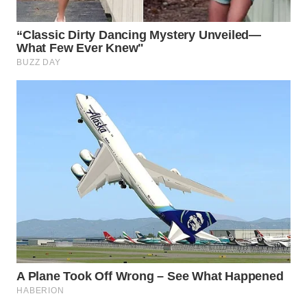
WN
SURABAYA
WN
NATUNA
WN
BINTAN
WN
MANDALIKA
WN
LIKUPANG
WN
LABUANBAJO