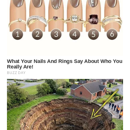
WN
BEKASI
WN
BOGOR
WN
DEPOK
WN
TAPANULI
UTARA
WN
SAMOSIR
WN