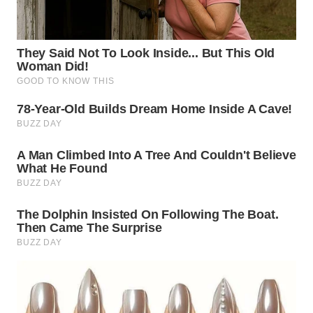
WN
LABUHANBATU
WN
TAPANULI
TENGAH
WN DELI
SERDANG
WN
TEBING
TINGGI
WN
PAKPAK
WN
KARAWANG