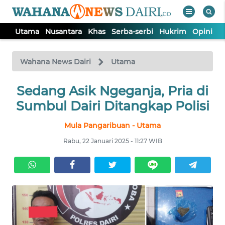
Utama
Nusantara
Khas
Serba-serbi
Hukrim
Opini
I
WAHANA
Tutup
TV
Wahana News Dairi
Utama
Sedang Asik Ngeganja, Pria di
UTAMA
Sumbul Dairi Ditangkap Polisi
NUSANTARA
Mula Pangaribuan - Utama
Rabu, 22 Januari 2025 - 11:27 WIB
KHAS
SERBA-
SERBI
HUKRIM