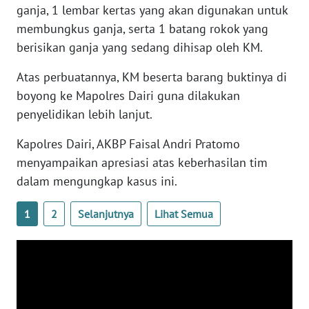
ganja, 1 lembar kertas yang akan digunakan untuk
WN
membungkus ganja, serta 1 batang rokok yang
SULBAR
berisikan ganja yang sedang dihisap oleh KM.
WN
Atas perbuatannya, KM beserta barang buktinya di
BABEL
boyong ke Mapolres Dairi guna dilakukan
penyelidikan lebih lanjut.
WN
SUMBAR
Kapolres Dairi, AKBP Faisal Andri Pratomo
menyampaikan apresiasi atas keberhasilan tim
WN
dalam mengungkap kasus ini.
SUMSEL
1
2
Selanjutnya
Lihat Semua
WN
BENGKULU
WN
LAMPUNG