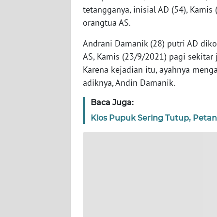
JABAR
tetangganya, inisial AD (54), Kami
orangtua AS.
WN
BANTEN
Andrani Damanik (28) putri AD diko
AS, Kamis (23/9/2021) pagi sekitar
WN
Karena kejadian itu, ayahnya menga
NTT
adiknya, Andin Damanik.
Baca Juga:
WN
KEPRI
Kios Pupuk Sering Tutup, Petani
WN
PAPUA
WN
PAPUA
BARAT