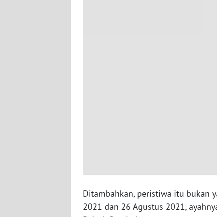
WN
RIAU
WN
SERAMBI
WN
JAMBI
WN
SULTRA
WN
NTB
WN
Ditambahkan, peristiwa itu bukan y
SULTENG
2021 dan 26 Agustus 2021, ayahnya j