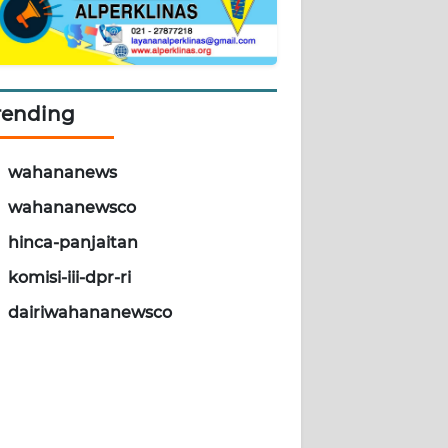
rending
wahananews
wahananewsco
hinca-panjaitan
komisi-iii-dpr-ri
dairiwahananewsco