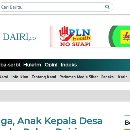
ba-serbi
Hukrim
Opini
Indeks
Kami
Info Iklan
Tentang Kami
Pedoman Media Siber
Redaksi
Karir
gga, Anak Kepala Desa
B