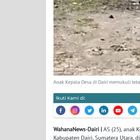
REDAKSI
KARIR
DISCLAIMER
Wahana
News
Regional
Anak Kepala Desa di Dairi memukuli te
WN
SUMUT
Ikuti Kami di:
WN
JAKARTA
WahanaNews-Dairi |
AS (25), anak 
WN
Kabupaten Dairi, Sumatera Utara, d