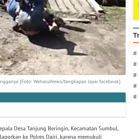
T
#
#
#
tangganya {Foto: WahanaNews/tangkapan layar facebook}
#
#
Kepala Desa Tanjung Beringin, Kecamatan Sumbul,
ilaporkan ke Polres Dairi, karena memukuli