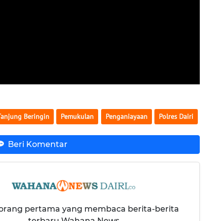
Tanjung Beringin
Pemukulan
Penganiayaan
Polres Dairi
Beri Komentar
 orang pertama yang membaca berita-berita
terbaru Wahana News