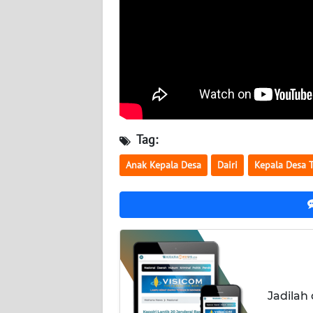
KALTENG
WN
KALTARA
WN
KALSEL
Tag:
WN
Anak Kepala Desa
Dairi
Kepala Desa 
KALTIM
WN
SULSEL
WN
GORONTALO
Jadilah
WN