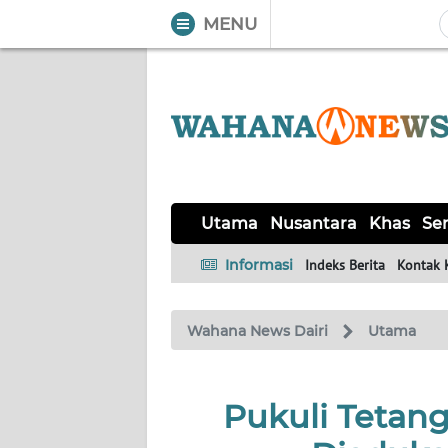
MENU
WAHANA
Tutup
TV
UTAMA
NUSANTARA
Utama
Nusantara
Khas
Ser
KHAS
Informasi
Indeks Berita
Kontak 
SERBA-
Wahana News Dairi
Utama
SERBI
HUKRIM
Pukuli Tetan