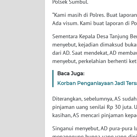
Polsek Sumbul.
WN
SULBAR
“Kami masih di Polres. Buat laporan
Ada visum. Kami buat laporan di Po
WN
BABEL
Sementara Kepala Desa Tanjung Beri
menyebut, kejadian dimaksud bukan
WN
dari AD. Saat mendekat, AD membaw
SUMBAR
menyebut, perkelahian berhenti ket
WN
Baca Juga:
SUMSEL
Korban Penganiayaan Jadi Tersa
WN
Diterangkan, sebelumnya, AS suda
BENGKULU
pinjaman uang senilai Rp 30 juta.
WN
kasihan, AS mencari pinjaman kepad
LAMPUNG
Singanui menyebut, AD pura-pura l
menanggung bunga uang yang dipi
WN