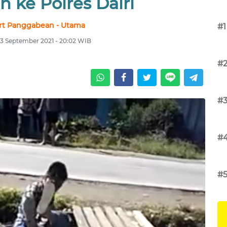
 ke Polres Dairi
rt Panggabean - Utama
#1
3 September 2021 - 20:02 WIB
#
#
#
#