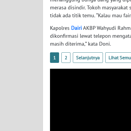
JATENG
merasa disindir. Tokoh masyarakat
tidak ada titik temu. “Kalau mau fai
WN
Kapolres
Dairi
AKBP Wahyudi Rahman
NUSANTARA
dikonfirmasi lewat telepon menga
masih diterima,” kata Doni.
WN
JOGJA
1
2
Selanjutnya
Lihat Sem
WN
JATIM
WN
BALI
WN
KALBAR
WN