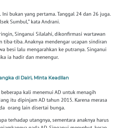
. Ini bukan yang pertama. Tanggal 24 dan 26 juga.
lsek Sumbul,” kata Andrani.
ngin, Singanui Silalahi, dikonfirmasi wartawan
 tiba-tiba. Anaknya mendengar ucapan sindiran
a besi lalu mengarahkan ke putranya. Singanui
ika ia hadir dan menengur.
ngka di Dairi, Minta Keadilan
h beberapa kali menemui AD untuk menagih
 Uang itu dipinjam AD tahun 2015. Karena merasa
a orang lain disertai bunga.
upa terhadap utangnya, sementara anaknya harus
njamkannya pada AD. Singanui menyebut, kerap