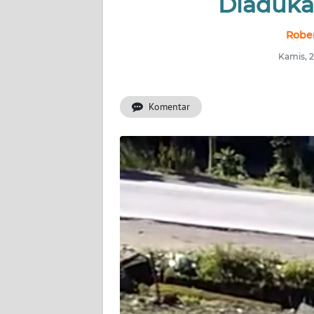
Diadukan
OPINI
Robe
Informasi
Kamis, 2
INDEKS
BERITA
Komentar
KONTAK
KAMI
INFO
IKLAN
TENTANG
KAMI
PEDOMAN
MEDIA
SIBER