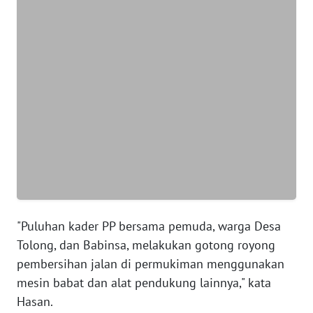
WN
JABAR
WN
BANTEN
WN
NTT
WN
KEPRI
WN
"Puluhan kader PP bersama pemuda, warga Desa
PAPUA
Tolong, dan Babinsa, melakukan gotong royong
pembersihan jalan di permukiman menggunakan
WN
mesin babat dan alat pendukung lainnya," kata
PAPUA
Hasan.
BARAT