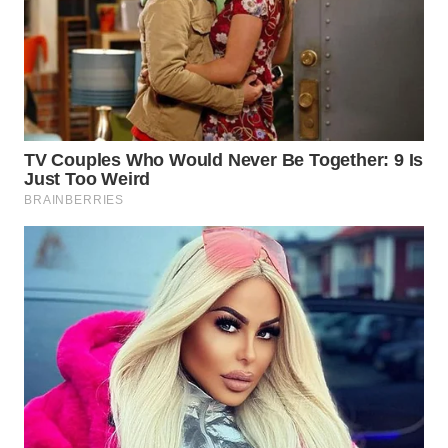
WAHANANEWS
NET
WAHANA
SPORT
WAHANA
UMKM
WAHANA
SELEB
WAHANA
PERSONA
WAHANA
OTOMOTIF