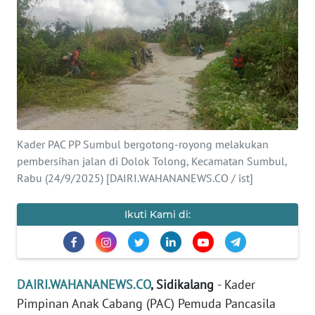
OPINI
Informasi
INDEKS
BERITA
KONTAK
Kader PAC PP Sumbul bergotong-royong melakukan
KAMI
pembersihan jalan di Dolok Tolong, Kecamatan Sumbul,
Rabu (24/9/2025) [DAIRI.WAHANANEWS.CO / ist]
INFO
IKLAN
Ikuti Kami di:
TENTANG
KAMI
DAIRI.WAHANANEWS.CO
, Sidikalang
- Kader
PEDOMAN
Pimpinan Anak Cabang (PAC) Pemuda Pancasila
MEDIA