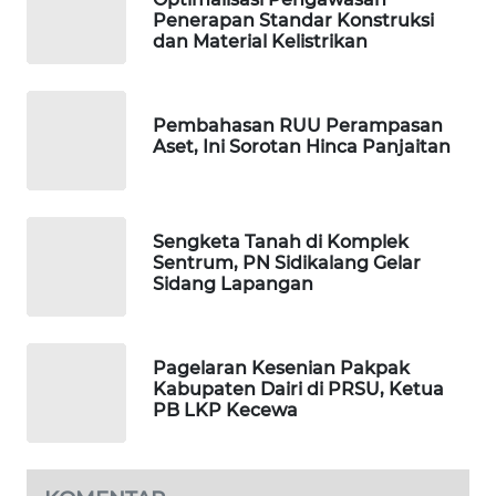
Penerapan Standar Konstruksi
SIDIKALANG
dan Material Kelistrikan
NEWS
SIBARAGAS
Pembahasan RUU Perampasan
NEWS
Aset, Ini Sorotan Hinca Panjaitan
METRO
SIANTAR
Sengketa Tanah di Komplek
NEWS
Sentrum, PN Sidikalang Gelar
Sidang Lapangan
METRO
MEDAN
NEWS
Pagelaran Kesenian Pakpak
Kabupaten Dairi di PRSU, Ketua
METRO
PB LKP Kecewa
JAKARTA
NEWS