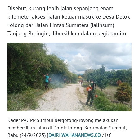
Disebut, kurang lebih jalan sepanjang enam
WN
kilometer akses jalan keluar masuk ke Desa Dolok
RIAU
Tolong dari Jalan Lintas Sumatera (Jalinsum)
Tanjung Beringin, dibersihkan dalam kegiatan itu.
WN
SERAMBI
WN
JAMBI
WN
SULTRA
WN
NTB
Kader PAC PP Sumbul bergotong-royong melakukan
WN
pembersihan jalan di Dolok Tolong, Kecamatan Sumbul,
SULTENG
Rabu (24/9/2025) [
DAIRI.WAHANANEWS.CO
/ ist]