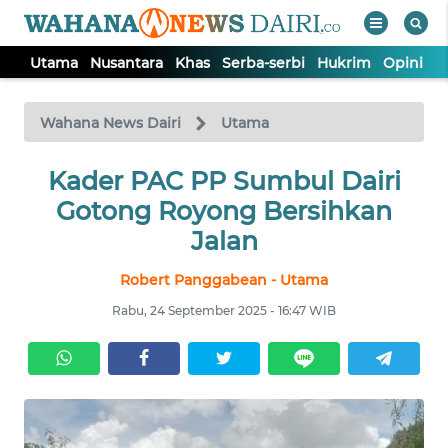
Utama
Nusantara
Khas
Serba-serbi
Hukrim
Opini
I
WAHANA
Tutup
TV
Wahana News Dairi
Utama
Kader PAC PP Sumbul Dairi
UTAMA
Gotong Royong Bersihkan
NUSANTARA
Jalan
Robert Panggabean - Utama
KHAS
Rabu, 24 September 2025 - 16:47 WIB
SERBA-
SERBI
HUKRIM