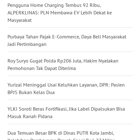
Pengguna Home Charging Tembus 92 Ribu,
WN
ALPERKLINAS: PLN Membawa EV Lebih Dekat ke
SULUT
Masyarakat
WN
Purbaya Tahan Pajak E-Commerce, Daya Beli Masyarakat
MALUKU
Jadi Pertimbangan
WN
MALUT
Roy Suryo Gugat Polda Rp206 Juta, Hakim Nyatakan
Permohonan Tak Dapat Diterima
WN
DAIRI
Yurizal Meninggal Usai Keluhkan Layanan, DPR: Pasien
BPJS Bukan Kelas Dua
WN
DANAU
YLKI Soroti Beras Fortifikasi, Jika Label Dipalsukan Bisa
TOBA
Masuk Ranah Pidana
WN
Dua Temuan Besar BPK di Dinas PUTR Kota Jambi,
NIAS