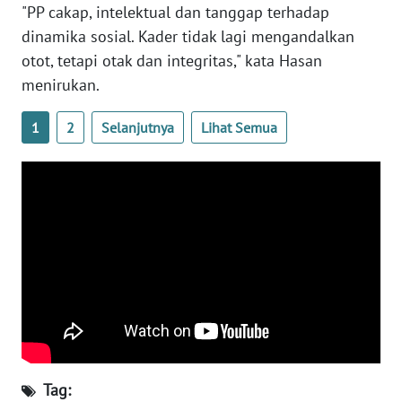
"PP cakap, intelektual dan tanggap terhadap
WN
dinamika sosial. Kader tidak lagi mengandalkan
JATENG
otot, tetapi otak dan integritas," kata Hasan
menirukan.
WN
NUSANTARA
1
2
Selanjutnya
Lihat Semua
WN
JOGJA
WN
JATIM
WN
BALI
WN
KALBAR
Tag: