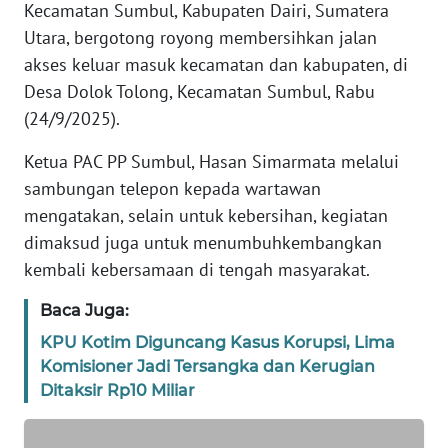
Kecamatan Sumbul, Kabupaten Dairi, Sumatera
SIBER
Utara, bergotong royong membersihkan jalan
akses keluar masuk kecamatan dan kabupaten, di
REDAKSI
Desa Dolok Tolong, Kecamatan Sumbul, Rabu
(24/9/2025).
KARIR
Ketua PAC PP Sumbul, Hasan Simarmata melalui
DISCLAIMER
sambungan telepon kepada wartawan
mengatakan, selain untuk kebersihan, kegiatan
Wahana
dimaksud juga untuk menumbuhkembangkan
News
kembali kebersamaan di tengah masyarakat.
Regional
Baca Juga:
WN
SUMUT
KPU Kotim Diguncang Kasus Korupsi, Lima
Komisioner Jadi Tersangka dan Kerugian
Ditaksir Rp10 Miliar
WN
JAKARTA