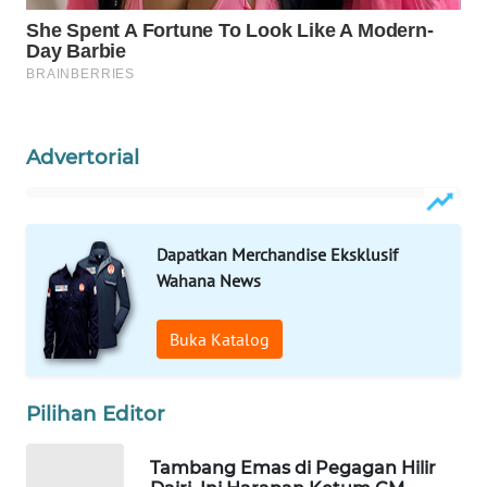
WALINKI
ID
MAWAKA
ID
Advertorial
MARTABAT
NET
Dapatkan Merchandise Eksklusif
Wahana News
PLN
WATCH
Buka Katalog
MKLI
Pilihan Editor
LPKKI
Tambang Emas di Pegagan Hilir
LKKI