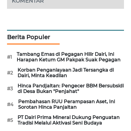
KOMENTAR
KRT
NEWS
KARING
NEWS
Berita Populer
JURNAL
MARITIM
Tambang Emas di Pegagan Hilir Dairi, Ini
#1
Harapan Ketum GM Pakpak Suak Pegagan
HUMBANG
Korban Penganiayaan Jadi Tersangka di
#2
Dairi, Minta Keadilan
NEWS
Hinca Pandjaitan: Pengecer BBM Bersubsidi
#3
GARONGGANG
di Desa Bukan "Penjahat"
NEWS
Pembahasan RUU Perampasan Aset, Ini
#4
Sorotan Hinca Panjaitan
FISUELRI
PT Dairi Prima Mineral Dukung Penguatan
ID
#5
Tradisi Melalui Aktivasi Seni Budaya