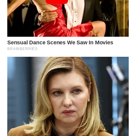
PADANG
LAWAS
WN
SUMEDANG
WN
CIANJUR
WN
KEPULAUAN
SERIBU
WN
TANGERANG
WN
BINJAI