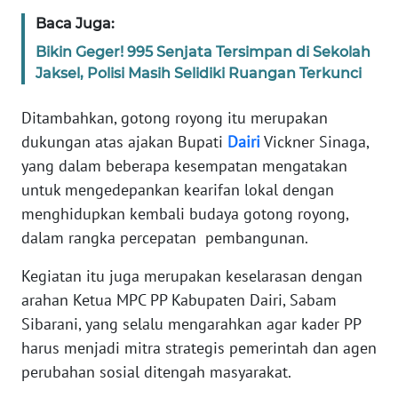
Baca Juga:
WN
SULBAR
Bikin Geger! 995 Senjata Tersimpan di Sekolah
Jaksel, Polisi Masih Selidiki Ruangan Terkunci
WN
BABEL
Ditambahkan, gotong royong itu merupakan
dukungan atas ajakan Bupati
Dairi
Vickner Sinaga,
WN
yang dalam beberapa kesempatan mengatakan
SUMBAR
untuk mengedepankan kearifan lokal dengan
menghidupkan kembali budaya gotong royong,
WN
dalam rangka percepatan pembangunan.
SUMSEL
Kegiatan itu juga merupakan keselarasan dengan
WN
arahan Ketua MPC PP Kabupaten Dairi, Sabam
BENGKULU
Sibarani, yang selalu mengarahkan agar kader PP
harus menjadi mitra strategis pemerintah dan agen
WN
perubahan sosial ditengah masyarakat.
LAMPUNG