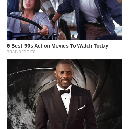
WN
SURABAYA
WN
NATUNA
WN
BINTAN
WN
MANDALIKA
WN
LIKUPANG
WN
LABUANBAJO