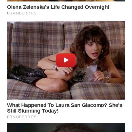
WN
CIREBON
WN
INDRAMAYU
WN
KUNINGAN
WN
MAJALENGKA
WN
SUBANG
WN
SUKABUMI