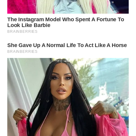
WAHANA
HEALTH
WAHANA
DESA
WISATA
LAPAK
WAHANA
Wahana
Network
KONSUMEN
LISTRIK
MASYARAKAT
KELISTRIKAN