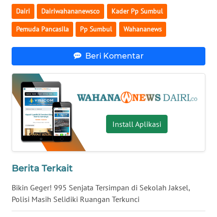
Dairi
Dairiwahananewsco
Kader Pp Sumbul
WN
KALTENG
Pemuda Pancasila
Pp Sumbul
Wahananews
WN
Beri Komentar
KALTARA
WN
KALSEL
WN
Install Aplikasi
KALTIM
WN
SULSEL
Berita Terkait
Bikin Geger! 995 Senjata Tersimpan di Sekolah Jaksel,
WN
Polisi Masih Selidiki Ruangan Terkunci
GORONTALO