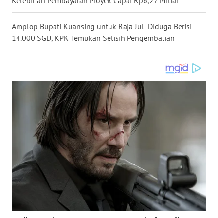
Kelebihan Pembayaran Proyek Capai Rp6,27 Miliar
WN
Amplop Bupati Kuansing untuk Raja Juli Diduga Berisi
LANGKAT
14.000 SGD, KPK Temukan Selisih Pengembalian
WN
TAPANULI
SELATAN
WN
TANJUNG
LESUNG
WN
KARO
WN
SIMALUNGUN