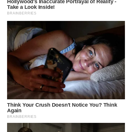
WN
LABUHANBATU
WN
TAPANULI
TENGAH
WN DELI
SERDANG
WN
TEBING
TINGGI
WN
PAKPAK
WN
KARAWANG