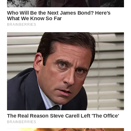
WN
BORNEO
Wahana
Media
Group
WAHANA
NEWS
WAHANA
TANI
WAHANA
ADVOKAT
WAHANA
INFRASTRUKTUR