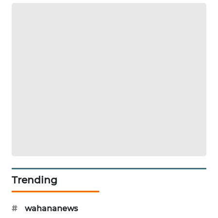
ENERGI
NEWS
CILEUNGSI
NEWS
BERKAT
NEWS
BERAMPU
NEWS
ANUGERAH
NEWS
Trending
AKHLAK
ID
#
wahananews