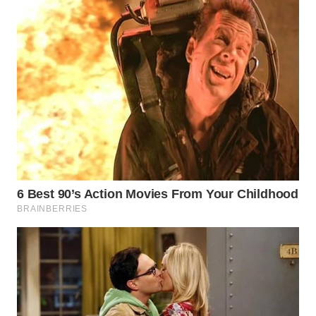
WAHANA
KONSUMEN
WAHANA
LISTRIK
WAHANA
TRAVEL
WAHANA
TV
WAHANANEWS
ID
WAHANANEWS
CO ID