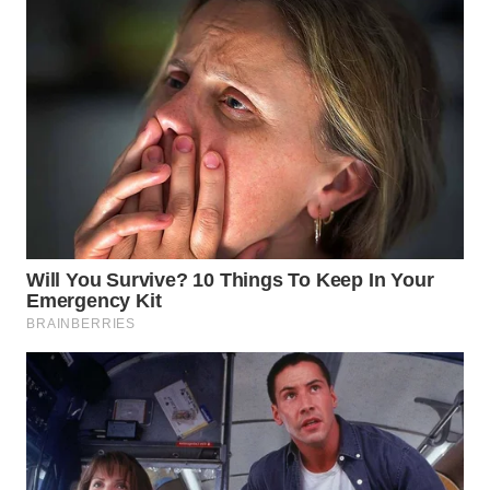
WN
PURWAKARTA
WN
PRIANGAN
TIMUR
WN
SEMARANG
WN
SOLO
WN
BOROBUDUR
WN
MADURA