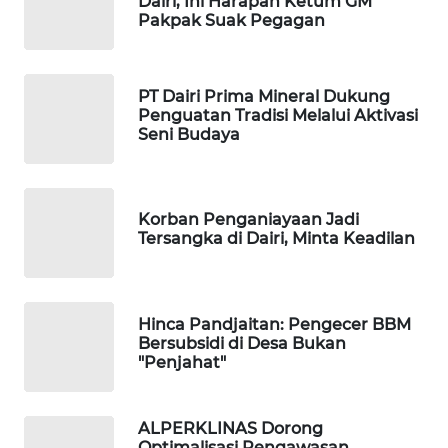
Dairi, Ini Harapan Ketum GM
Pakpak Suak Pegagan
KOPEKLIN
PT Dairi Prima Mineral Dukung
PORTAL
Penguatan Tradisi Melalui Aktivasi
KONSUMEN
Seni Budaya
FORWAMKI
Korban Penganiayaan Jadi
ALPERKLINAS
Tersangka di Dairi, Minta Keadilan
FORJASIDA
Hinca Pandjaitan: Pengecer BBM
TAMBANG
Bersubsidi di Desa Bukan
NEWS
"Penjahat"
SITUNGIR
NEWS
ALPERKLINAS Dorong
Optimalisasi Pengawasan