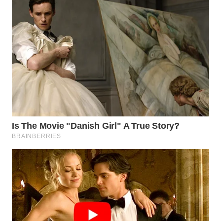
WN
BEKASI
WN
BOGOR
WN
DEPOK
WN
TAPANULI
UTARA
WN
SAMOSIR
WN