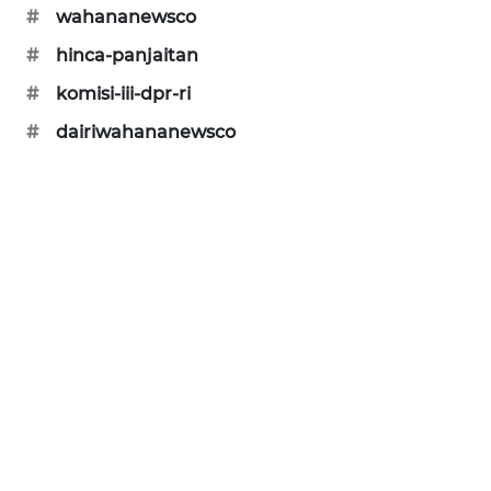
PERAPKI
#
wahananewsco
NEWS
#
hinca-panjaitan
SONYA
#
komisi-iii-dpr-ri
ASA
#
dairiwahananewsco
NEWS