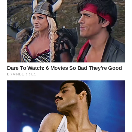
WN
LABUHANBATU
WN
TAPANULI
TENGAH
WN DELI
SERDANG
WN
TEBING
TINGGI
WN
PAKPAK
WN
KARAWANG