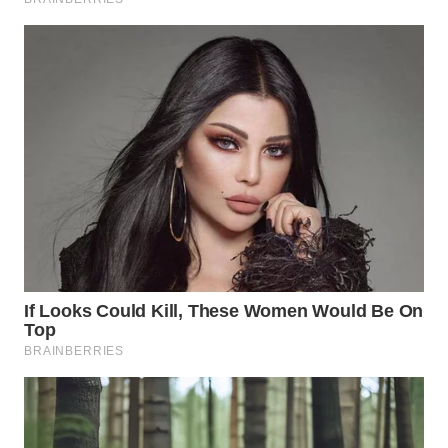
WAHANA
KONSUMEN
WAHANA
LISTRIK
WAHANA
TRAVEL
WAHANA
TV
WAHANANEWS
ID
WAHANANEWS
CO ID