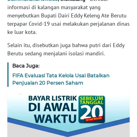
SIBER
informasi di kalangan masyarakat yang
menyebutkan Bupati Dairi Eddy Keleng Ate Berutu
REDAKSI
terpapar Covid-19 usai melakukan perjalanan dinas
ke luar kota.
KARIR
Selain itu, disebutkan juga bahwa putri dari Eddy
Berutu sedang menjalani isolasi mandiri.
DISCLAIMER
Baca Juga:
Wahana
FIFA Evaluasi Tata Kelola Usai Batalkan
News
Regional
Penjualan 20 Persen Saham
WN
SUMUT
WN
JAKARTA