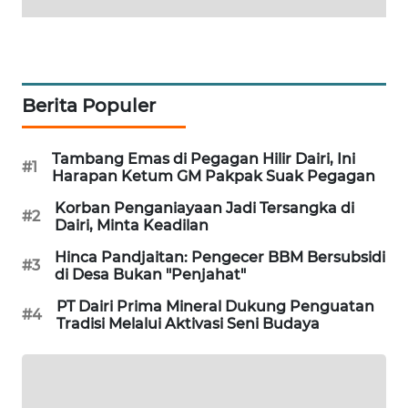
KRT
NEWS
KARING
NEWS
Berita Populer
JURNAL
Tambang Emas di Pegagan Hilir Dairi, Ini
#1
MARITIM
Harapan Ketum GM Pakpak Suak Pegagan
Korban Penganiayaan Jadi Tersangka di
#2
HUMBANG
Dairi, Minta Keadilan
NEWS
Hinca Pandjaitan: Pengecer BBM Bersubsidi
#3
di Desa Bukan "Penjahat"
GARONGGANG
NEWS
PT Dairi Prima Mineral Dukung Penguatan
#4
Tradisi Melalui Aktivasi Seni Budaya
FISUELRI
ID