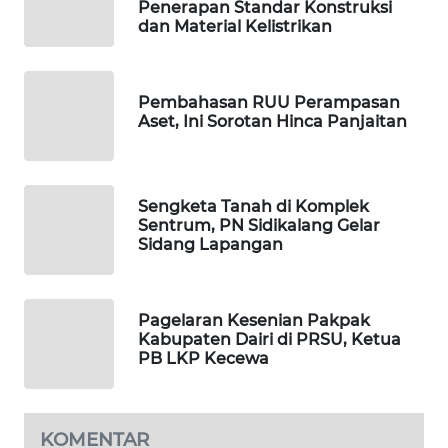
Penerapan Standar Konstruksi
dan Material Kelistrikan
SIDIKALANG
NEWS
Pembahasan RUU Perampasan
SIBARAGAS
Aset, Ini Sorotan Hinca Panjaitan
NEWS
METRO
SIANTAR
Sengketa Tanah di Komplek
NEWS
Sentrum, PN Sidikalang Gelar
Sidang Lapangan
METRO
MEDAN
NEWS
Pagelaran Kesenian Pakpak
Kabupaten Dairi di PRSU, Ketua
PB LKP Kecewa
METRO
JAKARTA
NEWS
KOMENTAR