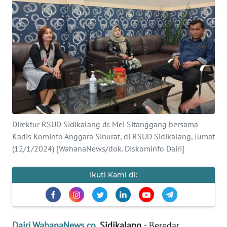
OPINI
Informasi
INDEKS
BERITA
KONTAK
KAMI
Direktur RSUD Sidikalang dr. Mei Sitanggang bersama
Kadis Kominfo Anggara Sinurat, di RSUD Sidikalang, Jumat
INFO
(12/1/2024) [WahanaNews/dok. Diskominfo Dairi]
IKLAN
Ikuti Kami di:
TENTANG
KAMI
PEDOMAN
Dairi.WahanaNews.co
, Sidikalang
- Beredar
MEDIA