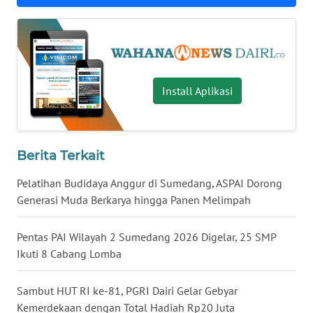
WN
KALTENG
WN
KALTARA
Install Aplikasi
WN
KALSEL
Berita Terkait
WN
Pelatihan Budidaya Anggur di Sumedang, ASPAI Dorong
KALTIM
Generasi Muda Berkarya hingga Panen Melimpah
WN
Pentas PAI Wilayah 2 Sumedang 2026 Digelar, 25 SMP
SULSEL
Ikuti 8 Cabang Lomba
WN
Sambut HUT RI ke-81, PGRI Dairi Gelar Gebyar
GORONTALO
Kemerdekaan dengan Total Hadiah Rp20 Juta