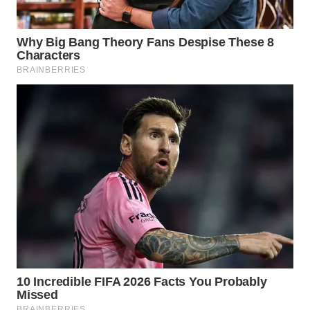
WN
BORNEO
Wahana
Media
Group
WAHANA
NEWS
WAHANA
TANI
WAHANA
ADVOKAT
WAHANA
INFRASTRUKTUR