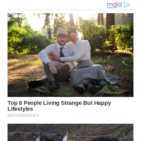
WN
LANGKAT
WN
TAPANULI
SELATAN
WN
TANJUNG
LESUNG
WN
KARO
WN
SIMALUNGUN