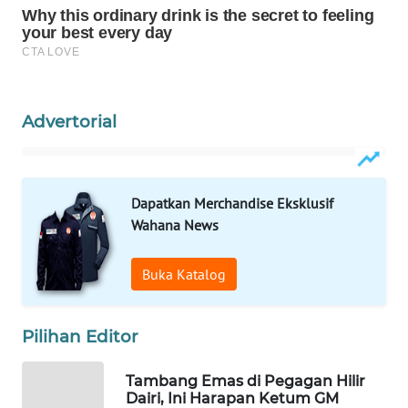
WALINKI
ID
MAWAKA
Advertorial
ID
MARTABAT
NET
Dapatkan Merchandise Eksklusif
Wahana News
PLN
WATCH
Buka Katalog
MKLI
Pilihan Editor
LPKKI
Tambang Emas di Pegagan Hilir
Dairi, Ini Harapan Ketum GM
LKKI