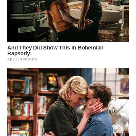
WN
SURABAYA
WN
NATUNA
WN
BINTAN
WN
MANDALIKA
WN
LIKUPANG
WN
LABUANBAJO