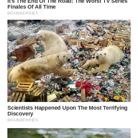
WN
CIREBON
WN
INDRAMAYU
WN
KUNINGAN
WN
MAJALENGKA
WN
SUBANG
WN
SUKABUMI