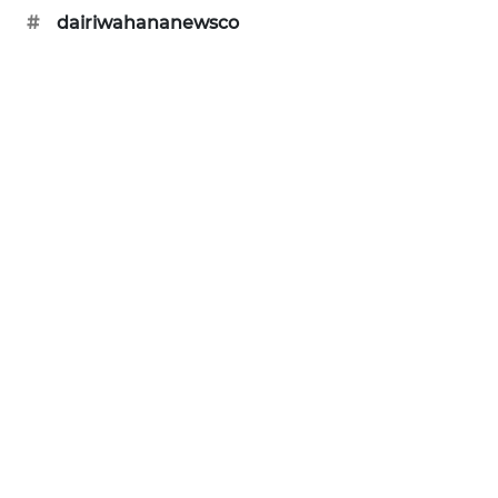
PERAPKI
#
dairiwahananewsco
NEWS
SONYA
ASA
NEWS