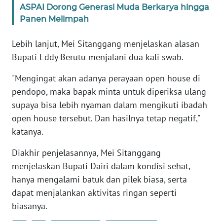
ASPAI Dorong Generasi Muda Berkarya hingga
WN
Panen Melimpah
SULBAR
Lebih lanjut, Mei Sitanggang menjelaskan alasan
WN
Bupati Eddy Berutu menjalani dua kali swab.
BABEL
"Mengingat akan adanya perayaan open house di
WN
pendopo, maka bapak minta untuk diperiksa ulang
SUMBAR
supaya bisa lebih nyaman dalam mengikuti ibadah
open house tersebut. Dan hasilnya tetap negatif,"
WN
katanya.
SUMSEL
Diakhir penjelasannya, Mei Sitanggang
WN
menjelaskan Bupati Dairi dalam kondisi sehat,
BENGKULU
hanya mengalami batuk dan pilek biasa, serta
dapat menjalankan aktivitas ringan seperti
WN
biasanya.
LAMPUNG