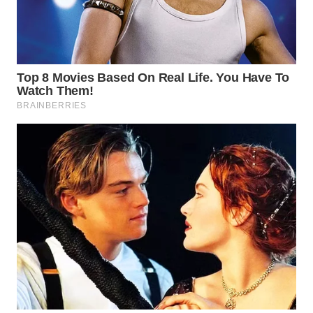
WN
BEKASI
WN
BOGOR
WN
DEPOK
WN
TAPANULI
UTARA
WN
SAMOSIR
WN