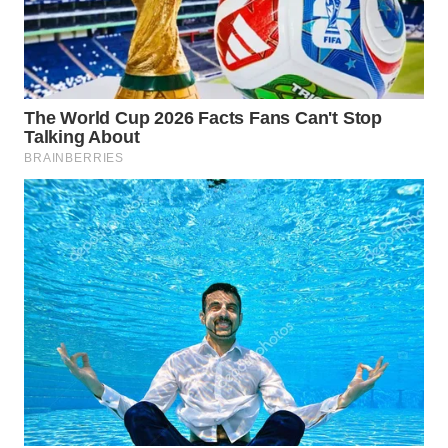
WAHANA
HEALTH
WAHANA
DESA
WISATA
LAPAK
WAHANA
Wahana
Network
KONSUMEN
LISTRIK
MASYARAKAT
KELISTRIKAN