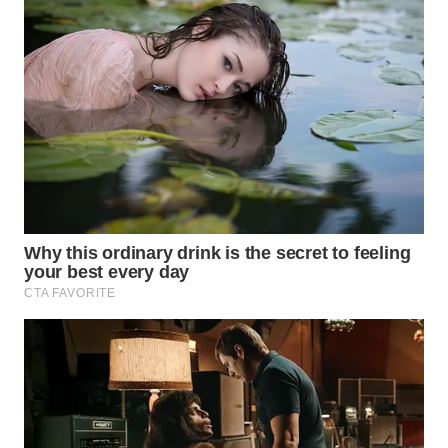
WN
PURWAKARTA
WN
PRIANGAN
TIMUR
WN
SEMARANG
WN
SOLO
WN
BOROBUDUR
WN
MADURA