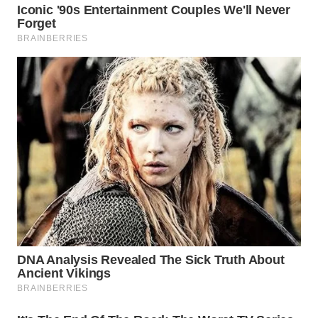
PADANG
LAWAS
WN
SUMEDANG
WN
CIANJUR
WN
KEPULAUAN
SERIBU
WN
TANGERANG
WN
BINJAI