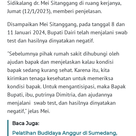
Sidikalang dr. Mei Sitanggang di ruang kerjanya,
Jumat (12/1/2023), memberi penjelasan.
WN
RIAU
Disampaikan Mei Sitanggang, pada tanggal 8 dan
11 Januari 2024, Bupati Dairi telah menjalani swab
WN
test dan hasilnya dinyatakan negatif.
SERAMBI
"Sebelumnya pihak rumah sakit dihubungi oleh
WN
ajudan bapak dan menjelaskan kalau kondisi
JAMBI
bapak sedang kurang sehat. Karena itu, kita
kirimkan tenaga kesehatan untuk memeriksa
WN
SULTRA
kondisi bapak. Untuk mengantisipasi, maka Bapak
Bupati, ibu, putrinya Dimitria, dan ajudannya
WN
menjalani swab test, dan hasilnya dinyatakan
NTB
negatif," jelas Mei.
Baca Juga:
WN
SULTENG
Pelatihan Budidaya Anggur di Sumedang,