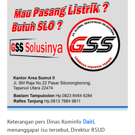
WN
JABAR
WN
BANTEN
WN
NTT
WN
KEPRI
WN
PAPUA
WN
Keterangan pers Dinas Kominfo
Dairi
,
PAPUA
menanggapai isu tersebut, Direktur RSUD
BARAT