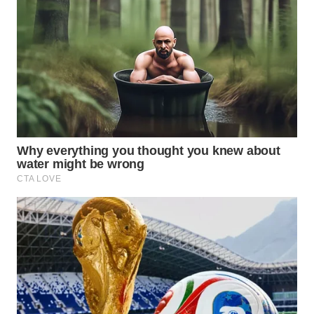
WAHANANEWS
NET
WAHANA
SPORT
WAHANA
UMKM
WAHANA
SELEB
WAHANA
PERSONA
WAHANA
OTOMOTIF