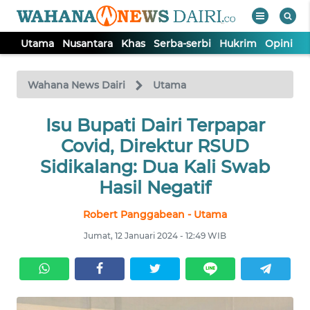
Utama
Nusantara
Khas
Serba-serbi
Hukrim
Opini
I
WAHANA
Tutup
TV
Wahana News Dairi
Utama
Isu Bupati Dairi Terpapar
UTAMA
Covid, Direktur RSUD
NUSANTARA
Sidikalang: Dua Kali Swab
Hasil Negatif
KHAS
Robert Panggabean - Utama
Jumat, 12 Januari 2024 - 12:49 WIB
SERBA-
SERBI
HUKRIM