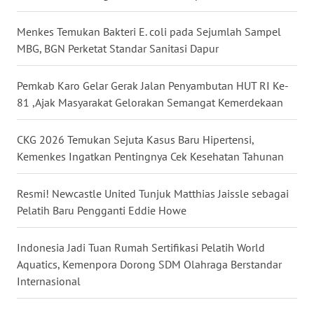
WN
SULUT
Menkes Temukan Bakteri E. coli pada Sejumlah Sampel
MBG, BGN Perketat Standar Sanitasi Dapur
WN
MALUKU
Pemkab Karo Gelar Gerak Jalan Penyambutan HUT RI Ke-
81 ,Ajak Masyarakat Gelorakan Semangat Kemerdekaan
WN
MALUT
CKG 2026 Temukan Sejuta Kasus Baru Hipertensi,
Kemenkes Ingatkan Pentingnya Cek Kesehatan Tahunan
WN
DAIRI
Resmi! Newcastle United Tunjuk Matthias Jaissle sebagai
Pelatih Baru Pengganti Eddie Howe
WN
DANAU
Indonesia Jadi Tuan Rumah Sertifikasi Pelatih World
TOBA
Aquatics, Kemenpora Dorong SDM Olahraga Berstandar
Internasional
WN
NIAS