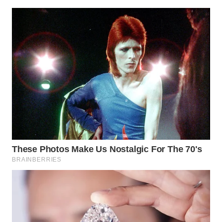
WN
LABUHANBATU
WN
TAPANULI
TENGAH
WN DELI
SERDANG
WN
TEBING
TINGGI
WN
PAKPAK
WN
KARAWANG