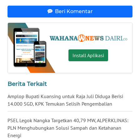
WN
Beri Komentar
KALTENG
WN
KALTARA
WN
Install Aplikasi
KALSEL
WN
Berita Terkait
KALTIM
Amplop Bupati Kuansing untuk Raja Juli Diduga Berisi
WN
14.000 SGD, KPK Temukan Selisih Pengembalian
SULSEL
PSEL Legok Nangka Targetkan 40,79 MW, ALPERKLINAS:
WN
PLN Menghubungkan Solusi Sampah dan Ketahanan
GORONTALO
Energi