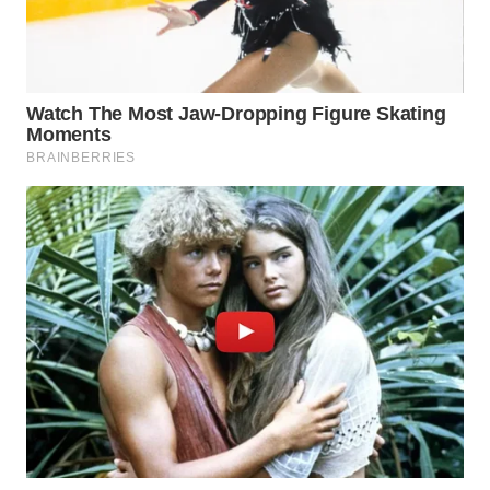
WN
SURABAYA
WN
NATUNA
WN
BINTAN
WN
MANDALIKA
WN
LIKUPANG
WN
LABUANBAJO