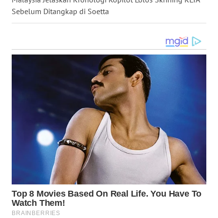
Sebelum Ditangkap di Soetta
WN
LANGKAT
WN
TAPANULI
SELATAN
WN
TANJUNG
LESUNG
WN
KARO
WN
SIMALUNGUN