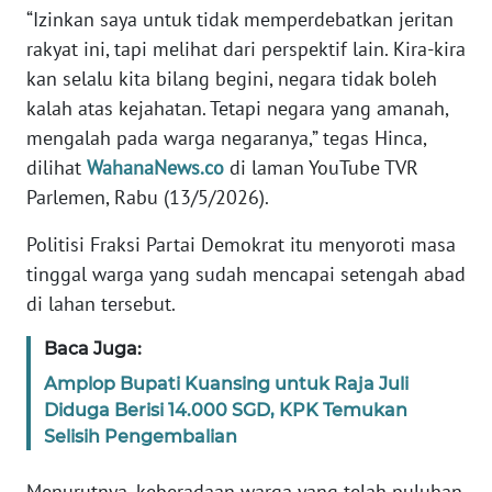
“Izinkan saya untuk tidak memperdebatkan jeritan
WN
rakyat ini, tapi melihat dari perspektif lain. Kira-kira
RIAU
kan selalu kita bilang begini, negara tidak boleh
kalah atas kejahatan. Tetapi negara yang amanah,
WN
mengalah pada warga negaranya,” tegas Hinca,
SERAMBI
dilihat
WahanaNews.co
di laman YouTube TVR
Parlemen, Rabu (13/5/2026).
WN
JAMBI
Politisi Fraksi Partai Demokrat itu menyoroti masa
tinggal warga yang sudah mencapai setengah abad
WN
di lahan tersebut.
SULTRA
Baca Juga:
WN
Amplop Bupati Kuansing untuk Raja Juli
NTB
Diduga Berisi 14.000 SGD, KPK Temukan
Selisih Pengembalian
WN
SULTENG
Menurutnya, keberadaan warga yang telah puluhan