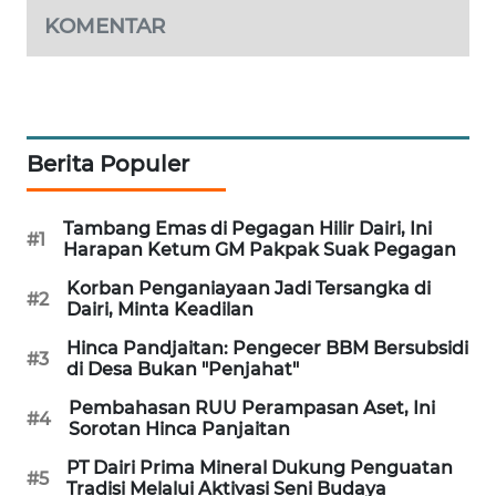
KRT
KOMENTAR
NEWS
KARING
NEWS
Berita Populer
JURNAL
MARITIM
Tambang Emas di Pegagan Hilir Dairi, Ini
#1
Harapan Ketum GM Pakpak Suak Pegagan
HUMBANG
NEWS
Korban Penganiayaan Jadi Tersangka di
#2
Dairi, Minta Keadilan
GARONGGANG
Hinca Pandjaitan: Pengecer BBM Bersubsidi
#3
NEWS
di Desa Bukan "Penjahat"
Pembahasan RUU Perampasan Aset, Ini
#4
FISUELRI
Sorotan Hinca Panjaitan
ID
PT Dairi Prima Mineral Dukung Penguatan
#5
Tradisi Melalui Aktivasi Seni Budaya