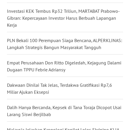
WN
Investasi KEK Tembus Rp32 Triliun, MARTABAT Prabowo-
SULUT
Gibran: Kepercayaan Investor Harus Berbuah Lapangan
Kerja
WN
MALUKU
PLN Bekali 100 Perempuan Siaga Bencana, ALPERKLINAS:
Langkah Strategis Bangun Masyarakat Tangguh
WN
MALUT
Empat Perusahaan Don Ritto Digeledah, Kejagung Dalami
Dugaan TPPU Febrie Adriansy
WN
DAIRI
Dakwaan Dinilai Tak Jelas, Terdakwa Gratifikasi Rp7,6
Miliar Ajukan Eksepsi
WN
DANAU
TOBA
Dalih Hanya Bercanda, Kepsek di Tana Toraja Dicopot Usai
Larang Siswi Berjilbab
WN
NIAS
Malaysia Jelaskan Kronologi Kopilot Lolos Skrining KLIA