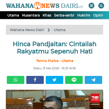
Utama
Nusantara
Khas
Serba-serbi
Hukrim
Opini
I
WAHANA
Tutup
TV
Wahana News Dairi
Utama
Hinca Pandjaitan: Cintailah
UTAMA
Rakyatmu Sepenuh Hati
NUSANTARA
Tenno Purba - Utama
Rabu, 13 Mei 2026 - 13:35 WIB
KHAS
SERBA-
SERBI
HUKRIM