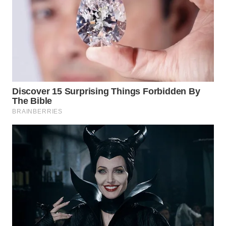
WN
BEKASI
WN
BOGOR
WN
DEPOK
WN
TAPANULI
UTARA
WN
SAMOSIR
WN