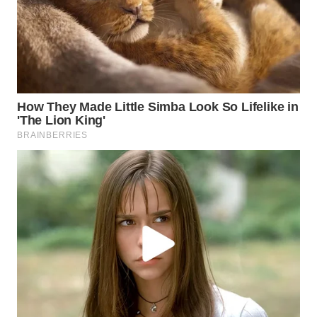
WAHANA
HEALTH
WAHANA
DESA
WISATA
LAPAK
WAHANA
Wahana
Network
KONSUMEN
LISTRIK
MASYARAKAT
KELISTRIKAN