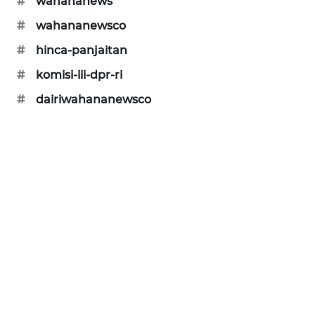
#
wahananews
PERAPKI
NEWS
#
wahananewsco
#
hinca-panjaitan
SONYA
ASA
#
komisi-iii-dpr-ri
NEWS
#
dairiwahananewsco