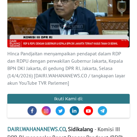
OPINI
Informasi
INDEKS
BERITA
Hinca Pandjaitan menyampaikan pendapat dalam RDP
dan RDPU dengan perwakilan Gubernur Jakarta, Kepala
KONTAK
BPN DKI Jakarta, di gedung DPR RI, Jakarta, Selasa
KAMI
(14/4/2026) [DAIRI.WAHANANEWS.CO / tangkapan layar
akun YouTube TVR Parlemen]
INFO
IKLAN
Ikuti Kami di:
TENTANG
KAMI
DAIRI.WAHANANEWS.CO
, Sidikalang
- Komisi III
PEDOMAN
MEDIA