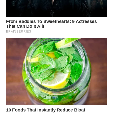
PADANG
LAWAS
WN
SUMEDANG
WN
CIANJUR
WN
KEPULAUAN
SERIBU
WN
TANGERANG
WN
BINJAI