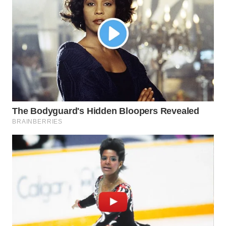
WN
PURWAKARTA
WN
PRIANGAN
TIMUR
WN
SEMARANG
WN
SOLO
WN
BOROBUDUR
WN
MADURA