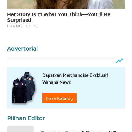
WALINKI
ID
MAWAKA
ID
Advertorial
MARTABAT
NET
Dapatkan Merchandise Eksklusif
PLN
Wahana News
WATCH
Buka Katalog
MKLI
LPKKI
Pilihan Editor
LKKI