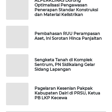
ALPERKLINAS Dorong
Optimalisasi Pengawasan
SIDIKALANG
Penerapan Standar Konstruksi
NEWS
dan Material Kelistrikan
SIBARAGAS
NEWS
Pembahasan RUU Perampasan
Aset, Ini Sorotan Hinca Panjaitan
METRO
SIANTAR
NEWS
Sengketa Tanah di Komplek
Sentrum, PN Sidikalang Gelar
METRO
Sidang Lapangan
MEDAN
NEWS
Pagelaran Kesenian Pakpak
METRO
Kabupaten Dairi di PRSU, Ketua
JAKARTA
PB LKP Kecewa
NEWS