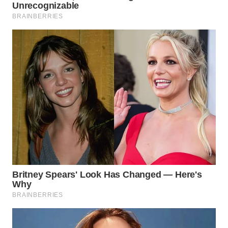
WAHANA
KONSUMEN
WAHANA
LISTRIK
WAHANA
TRAVEL
WAHANA
TV
WAHANANEWS
ID
WAHANANEWS
CO ID