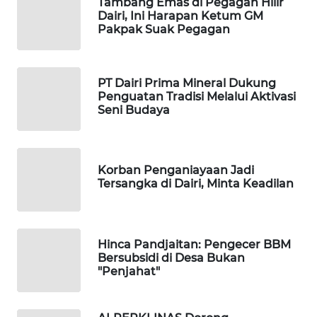
Tambang Emas di Pegagan Hilir
Dairi, Ini Harapan Ketum GM
Pakpak Suak Pegagan
KOPEKLIN
PORTAL
PT Dairi Prima Mineral Dukung
KONSUMEN
Penguatan Tradisi Melalui Aktivasi
Seni Budaya
FORWAMKI
ALPERKLINAS
Korban Penganiayaan Jadi
Tersangka di Dairi, Minta Keadilan
FORJASIDA
TAMBANG
Hinca Pandjaitan: Pengecer BBM
NEWS
Bersubsidi di Desa Bukan
"Penjahat"
SITUNGIR
NEWS