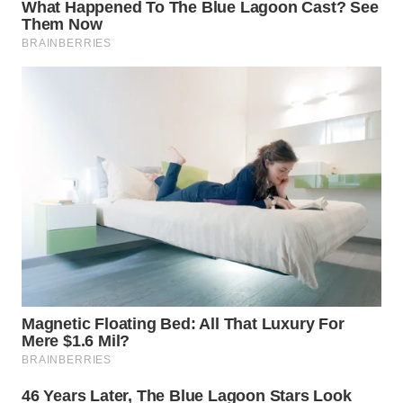
WN
BORNEO
Wahana
Media
Group
WAHANA
NEWS
WAHANA
TANI
WAHANA
ADVOKAT
WAHANA
INFRASTRUKTUR