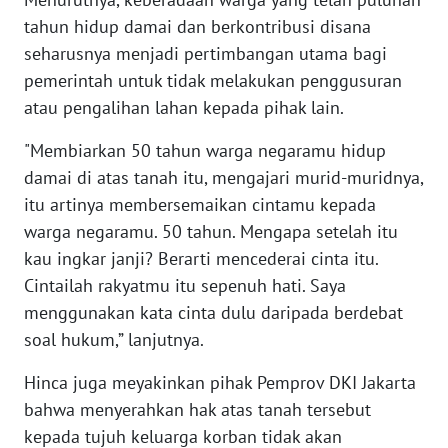
tahun hidup damai dan berkontribusi disana
WN
seharusnya menjadi pertimbangan utama bagi
SULBAR
pemerintah untuk tidak melakukan penggusuran
atau pengalihan lahan kepada pihak lain.
WN
BABEL
"Membiarkan 50 tahun warga negaramu hidup
damai di atas tanah itu, mengajari murid-muridnya,
WN
itu artinya membersemaikan cintamu kepada
SUMBAR
warga negaramu. 50 tahun. Mengapa setelah itu
WN
kau ingkar janji? Berarti mencederai cinta itu.
SUMSEL
Cintailah rakyatmu itu sepenuh hati. Saya
menggunakan kata cinta dulu daripada berdebat
WN
soal hukum,” lanjutnya.
BENGKULU
Hinca juga meyakinkan pihak Pemprov DKI Jakarta
WN
bahwa menyerahkan hak atas tanah tersebut
LAMPUNG
kepada tujuh keluarga korban tidak akan