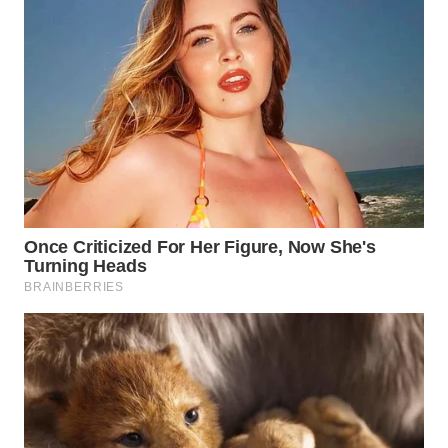
WAHANANEWS
NET
WAHANA
SPORT
WAHANA
UMKM
WAHANA
SELEB
WAHANA
PERSONA
WAHANA
OTOMOTIF