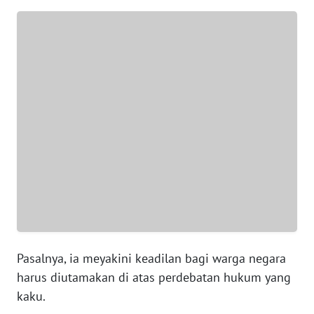
WN
JABAR
WN
BANTEN
WN
NTT
WN
KEPRI
WN
PAPUA
Pasalnya, ia meyakini keadilan bagi warga negara
WN
harus diutamakan di atas perdebatan hukum yang
PAPUA
kaku.
BARAT