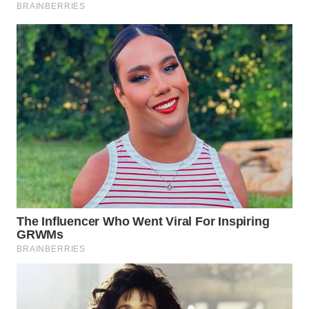
WN
CIREBON
WN
INDRAMAYU
WN
KUNINGAN
WN
MAJALENGKA
WN
SUBANG
WN
SUKABUMI