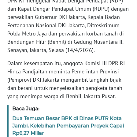
DPR RI menggelar Rapat Dengar Pendapat (RDP)
SIBER
dan Rapat Dengar Pendapat Umum (RDPU) dengan
perwakilan Gubernur DKI Jakarta, Kepala Badan
REDAKSI
Pertanahan Nasional DKI Jakarta, Ditreskrimum
Polda Metro Jaya dan perwakilan korban tanah di
KARIR
Bendungan Hilir (Benhil) di Gedung Nusantara II,
Senayan, Jakarta, Selasa (14/4/2026).
DISCLAIMER
Dalam kesempatan itu, anggota Komisi III DPR RI
Wahana
Hinca Pandjaitan meminta Pemerintah Provinsi
News
(Pemprov) DKI Jakarta mengambil langkah bijak
Regional
dan berani untuk menyelesaikan sengketa tanah
yang menimpa warga di Benhil, Jakarta Pusat.
WN
SUMUT
Baca Juga:
Dua Temuan Besar BPK di Dinas PUTR Kota
WN
Jambi, Kelebihan Pembayaran Proyek Capai
JAKARTA
Rp6,27 Miliar