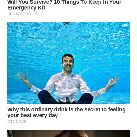
WN
BEKASI
WN
BOGOR
WN
DEPOK
WN
TAPANULI
UTARA
WN
SAMOSIR
WN