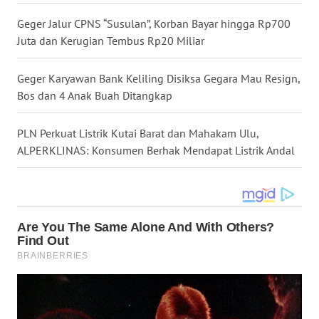
WN
Geger Jalur CPNS “Susulan”, Korban Bayar hingga Rp700
SULUT
Juta dan Kerugian Tembus Rp20 Miliar
WN
Geger Karyawan Bank Keliling Disiksa Gegara Mau Resign,
MALUKU
Bos dan 4 Anak Buah Ditangkap
WN
PLN Perkuat Listrik Kutai Barat dan Mahakam Ulu,
MALUT
ALPERKLINAS: Konsumen Berhak Mendapat Listrik Andal
WN
DAIRI
WN
DANAU
TOBA
WN
NIAS