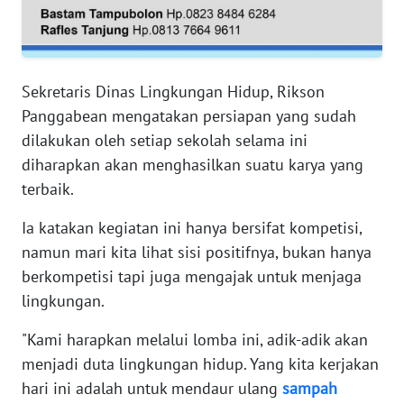
WN
RIAU
Sekretaris Dinas Lingkungan Hidup, Rikson
WN
Panggabean mengatakan persiapan yang sudah
SERAMBI
dilakukan oleh setiap sekolah selama ini
diharapkan akan menghasilkan suatu karya yang
WN
JAMBI
terbaik.
Ia katakan kegiatan ini hanya bersifat kompetisi,
WN
namun mari kita lihat sisi positifnya, bukan hanya
SULTRA
berkompetisi tapi juga mengajak untuk menjaga
lingkungan.
WN
NTB
"Kami harapkan melalui lomba ini, adik-adik akan
menjadi duta lingkungan hidup. Yang kita kerjakan
WN
SULTENG
hari ini adalah untuk mendaur ulang
sampah