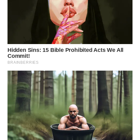
WN
CIREBON
WN
INDRAMAYU
WN
KUNINGAN
WN
MAJALENGKA
WN
SUBANG
WN
SUKABUMI