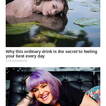
WN
BORNEO
Wahana
Media
Group
WAHANA
NEWS
WAHANA
TANI
WAHANA
ADVOKAT
WAHANA
INFRASTRUKTUR