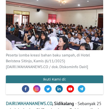
OPINI
Informasi
INDEKS
BERITA
KONTAK
KAMI
Peserta lomba kreasi bahan baku sampah, di Hotel
Beristera Sitinjo, Kamis (6/11/2025)
[DAIRI.WAHANANEWS.CO / dok. Diskominfo Dairi]
INFO
IKLAN
Ikuti Kami di:
TENTANG
KAMI
DAIRI.WAHANANEWS.CO
, Sidikalang
- Sebanyak 25
PEDOMAN
MEDIA