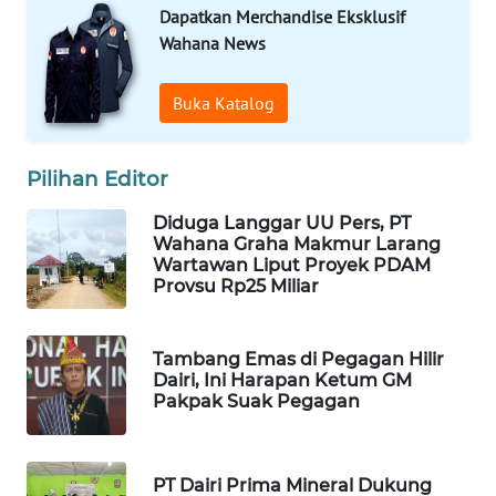
Dapatkan Merchandise Eksklusif
Wahana News
WALINKI
ID
Buka Katalog
MAWAKA
ID
Pilihan Editor
MARTABAT
Diduga Langgar UU Pers, PT
NET
Wahana Graha Makmur Larang
Wartawan Liput Proyek PDAM
Provsu Rp25 Miliar
PLN
WATCH
Tambang Emas di Pegagan Hilir
MKLI
Dairi, Ini Harapan Ketum GM
Pakpak Suak Pegagan
LPKKI
PT Dairi Prima Mineral Dukung
LKKI