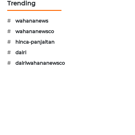
Trending
ENERGI
NEWS
#
wahananews
CILEUNGSI
#
wahananewsco
NEWS
#
hinca-panjaitan
BERKAT
#
dairi
NEWS
#
dairiwahananewsco
BERAMPU
NEWS
ANUGERAH
NEWS
AKHLAK
ID