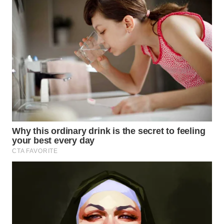
PADANG
LAWAS
WN
SUMEDANG
WN
CIANJUR
WN
KEPULAUAN
SERIBU
WN
TANGERANG
WN
BINJAI