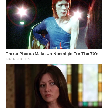
WN
LANGKAT
WN
TAPANULI
SELATAN
WN
TANJUNG
LESUNG
WN
KARO
WN
SIMALUNGUN