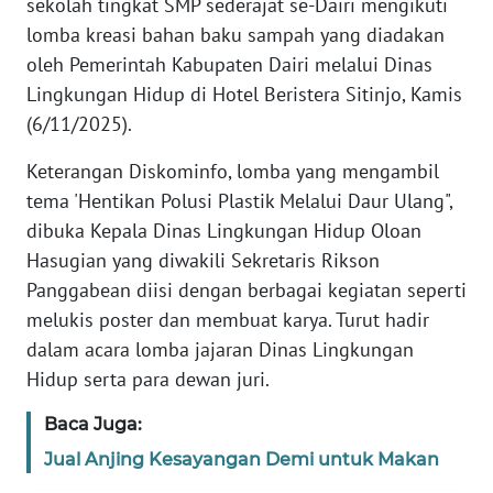
sekolah tingkat SMP sederajat se-Dairi mengikuti
SIBER
lomba kreasi bahan baku sampah yang diadakan
oleh Pemerintah Kabupaten Dairi melalui Dinas
REDAKSI
Lingkungan Hidup di Hotel Beristera Sitinjo, Kamis
(6/11/2025).
KARIR
Keterangan Diskominfo, lomba yang mengambil
DISCLAIMER
tema 'Hentikan Polusi Plastik Melalui Daur Ulang",
dibuka Kepala Dinas Lingkungan Hidup Oloan
Wahana
Hasugian yang diwakili Sekretaris Rikson
News
Panggabean diisi dengan berbagai kegiatan seperti
Regional
melukis poster dan membuat karya. Turut hadir
dalam acara lomba jajaran Dinas Lingkungan
WN
SUMUT
Hidup serta para dewan juri.
Baca Juga:
WN
JAKARTA
Jual Anjing Kesayangan Demi untuk Makan