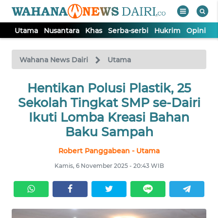
Utama
Nusantara
Khas
Serba-serbi
Hukrim
Opini
I
WAHANA
Tutup
TV
Wahana News Dairi
Utama
Hentikan Polusi Plastik, 25
UTAMA
Sekolah Tingkat SMP se-Dairi
NUSANTARA
Ikuti Lomba Kreasi Bahan
Baku Sampah
KHAS
Robert Panggabean - Utama
Kamis, 6 November 2025 - 20:43 WIB
SERBA-
SERBI
HUKRIM