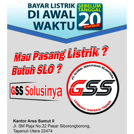
WN
JABAR
WN
BANTEN
WN
NTT
WN
KEPRI
WN
PAPUA
WN
PAPUA
BARAT