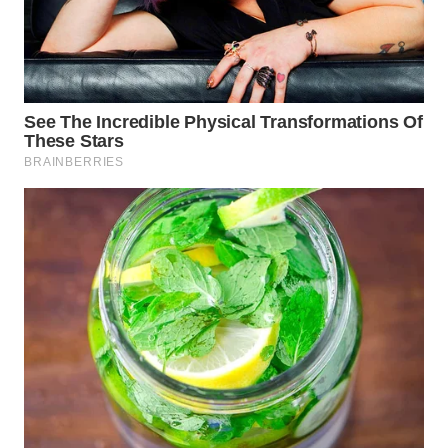
WAHANA
KONSUMEN
WAHANA
LISTRIK
WAHANA
TRAVEL
WAHANA
TV
WAHANANEWS
ID
WAHANANEWS
CO ID