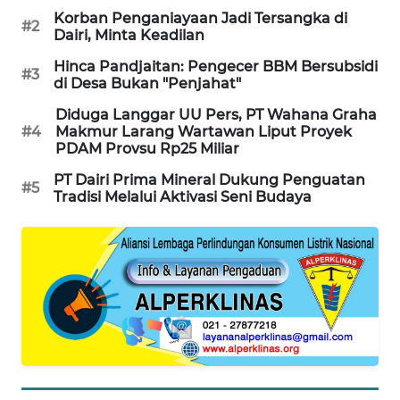
KRT
Korban Penganiayaan Jadi Tersangka di
#2
NEWS
Dairi, Minta Keadilan
Hinca Pandjaitan: Pengecer BBM Bersubsidi
#3
KARING
di Desa Bukan "Penjahat"
NEWS
Diduga Langgar UU Pers, PT Wahana Graha
#4
Makmur Larang Wartawan Liput Proyek
JURNAL
PDAM Provsu Rp25 Miliar
MARITIM
PT Dairi Prima Mineral Dukung Penguatan
#5
Tradisi Melalui Aktivasi Seni Budaya
HUMBANG
NEWS
GARONGGANG
NEWS
FISUELRI
ID