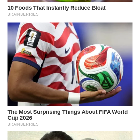
WAHANANEWS
NET
WAHANA
SPORT
WAHANA
UMKM
WAHANA
SELEB
WAHANA
PERSONA
WAHANA
OTOMOTIF