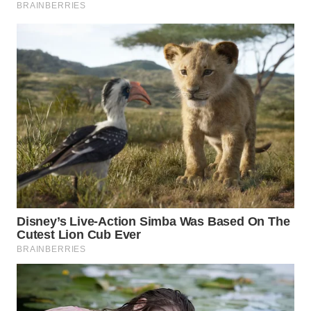
WN
SURABAYA
WN
NATUNA
WN
BINTAN
WN
MANDALIKA
WN
LIKUPANG
WN
LABUANBAJO