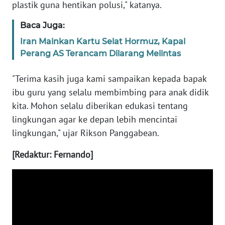
plastik guna hentikan polusi," katanya.
WN
Baca Juga:
SULBAR
Iran Mainkan Kartu Selat Hormuz, Kapal
Perang AS Terancam Dilarang Melintas
WN
BABEL
"Terima kasih juga kami sampaikan kepada bapak
WN
ibu guru yang selalu membimbing para anak didik
SUMBAR
kita. Mohon selalu diberikan edukasi tentang
lingkungan agar ke depan lebih mencintai
WN
lingkungan," ujar Rikson Panggabean.
SUMSEL
[Redaktur: Fernando]
WN
BENGKULU
WN
LAMPUNG