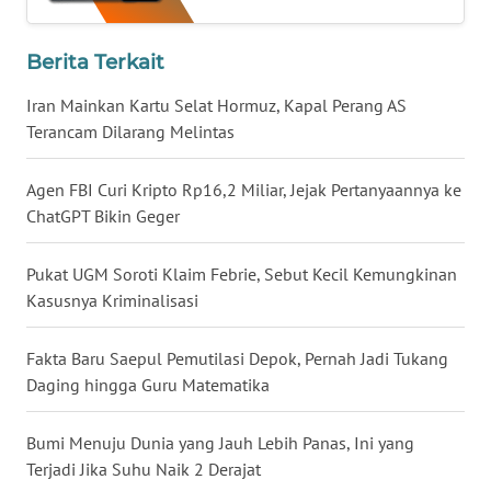
WN
KALTENG
Berita Terkait
Iran Mainkan Kartu Selat Hormuz, Kapal Perang AS
WN
Terancam Dilarang Melintas
KALTARA
Agen FBI Curi Kripto Rp16,2 Miliar, Jejak Pertanyaannya ke
WN
KALSEL
ChatGPT Bikin Geger
WN
Pukat UGM Soroti Klaim Febrie, Sebut Kecil Kemungkinan
KALTIM
Kasusnya Kriminalisasi
WN
Fakta Baru Saepul Pemutilasi Depok, Pernah Jadi Tukang
SULSEL
Daging hingga Guru Matematika
WN
Bumi Menuju Dunia yang Jauh Lebih Panas, Ini yang
GORONTALO
Terjadi Jika Suhu Naik 2 Derajat