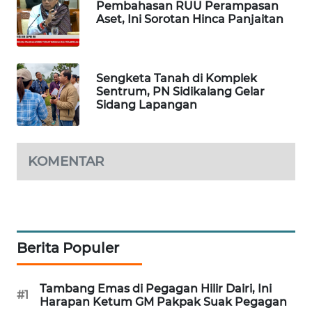
Pembahasan RUU Perampasan
Aset, Ini Sorotan Hinca Panjaitan
SIDIKALANG
NEWS
SIBARAGAS
Sengketa Tanah di Komplek
NEWS
Sentrum, PN Sidikalang Gelar
Sidang Lapangan
METRO
SIANTAR
NEWS
KOMENTAR
METRO
MEDAN
NEWS
Berita Populer
METRO
JAKARTA
NEWS
Tambang Emas di Pegagan Hilir Dairi, Ini
#1
Harapan Ketum GM Pakpak Suak Pegagan