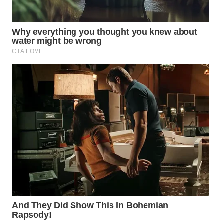
WN
PURWAKARTA
WN
PRIANGAN
TIMUR
WN
SEMARANG
WN
SOLO
WN
BOROBUDUR
WN
MADURA