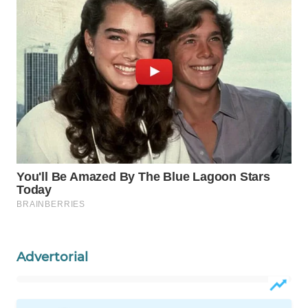
WAHANA
HEALTH
WAHANA
DESA
WISATA
LAPAK
WAHANA
Wahana
Network
KONSUMEN
LISTRIK
Advertorial
MASYARAKAT
KELISTRIKAN