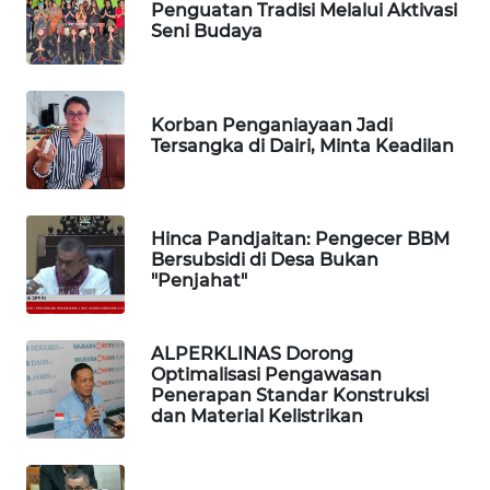
Penguatan Tradisi Melalui Aktivasi
Seni Budaya
KOPEKLIN
PORTAL
Korban Penganiayaan Jadi
KONSUMEN
Tersangka di Dairi, Minta Keadilan
FORWAMKI
Hinca Pandjaitan: Pengecer BBM
ALPERKLINAS
Bersubsidi di Desa Bukan
"Penjahat"
FORJASIDA
ALPERKLINAS Dorong
TAMBANG
Optimalisasi Pengawasan
NEWS
Penerapan Standar Konstruksi
dan Material Kelistrikan
SITUNGIR
NEWS