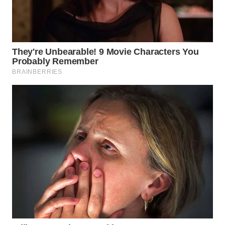
WN
LABUHANBATU
WN
TAPANULI
TENGAH
WN DELI
SERDANG
WN
TEBING
TINGGI
WN
PAKPAK
WN
KARAWANG