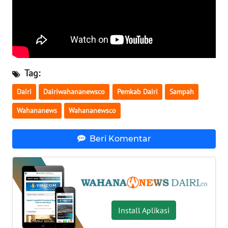
WN
JATENG
WN
NUSANTARA
Tag:
WN
Dairi
Dairiwahananewsco
Pemkab Dairi
Sampah
JOGJA
Wahananews
Wahananewsco
WN
JATIM
Beri Komentar
WN
BALI
WN
Install Aplikasi
KALBAR