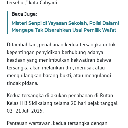
tersebut," kata Cahyadi.
WN
Baca Juga:
SULBAR
Misteri Senpi di Yayasan Sekolah, Polisi Dalami
Mengapa Tak Diserahkan Usai Pemilik Wafat
WN
BABEL
Ditambahkan, penahanan kedua tersangka untuk
kepentingan penyidikan berhubung adanya
WN
SUMBAR
keadaan yang menimbulkan kekwatiran bahwa
tersangka akan melarikan diri, merusak atau
WN
menghilangkan barang bukti, atau mengulangi
SUMSEL
tindak pidana.
WN
Kedua tersangka dilakukan penahanan di Rutan
BENGKULU
Kelas II B Sidikalang selama 20 hari sejak tanggal
02 -21 Juli 2025.
WN
LAMPUNG
Pantauan wartawan, kedua tersangka dengan