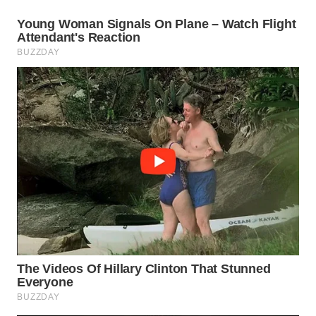
WN
LABUHANBATU
WN
TAPANULI
TENGAH
WN DELI
SERDANG
WN
TEBING
TINGGI
WN
PAKPAK
WN
KARAWANG