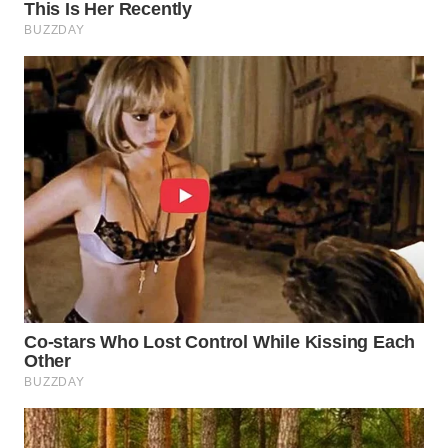
WN
CIREBON
WN
INDRAMAYU
WN
KUNINGAN
WN
MAJALENGKA
WN
SUBANG
WN
SUKABUMI