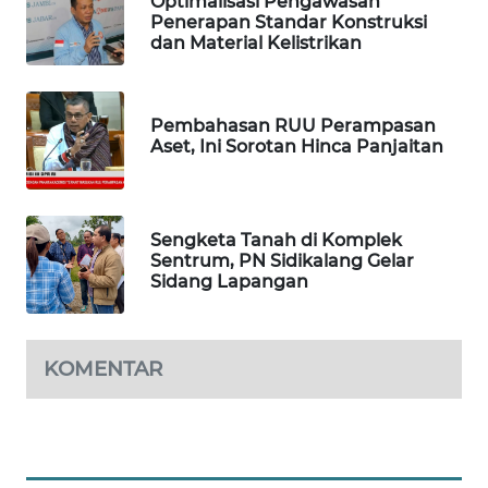
Optimalisasi Pengawasan
Penerapan Standar Konstruksi
WALINKI
dan Material Kelistrikan
ID
MAWAKA
Pembahasan RUU Perampasan
ID
Aset, Ini Sorotan Hinca Panjaitan
MARTABAT
NET
Sengketa Tanah di Komplek
Sentrum, PN Sidikalang Gelar
Sidang Lapangan
PLN
WATCH
MKLI
KOMENTAR
LPKKI
LKKI