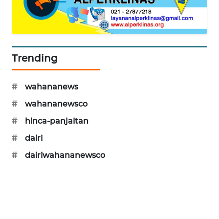
SIDIKALANG
NEWS
SIBARAGAS
Trending
NEWS
#
wahananews
METRO
SIANTAR
#
wahananewsco
NEWS
#
hinca-panjaitan
METRO
#
dairi
MEDAN
NEWS
#
dairiwahananewsco
METRO
JAKARTA
NEWS