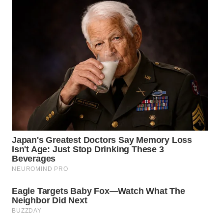
WN
BEKASI
WN
BOGOR
WN
DEPOK
WN
TAPANULI
UTARA
WN
SAMOSIR
WN