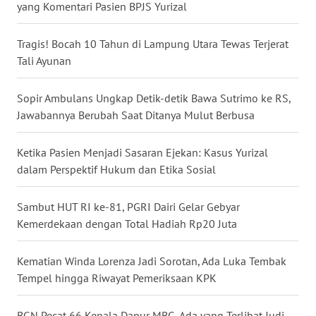
yang Komentari Pasien BPJS Yurizal
WN
SULUT
Tragis! Bocah 10 Tahun di Lampung Utara Tewas Terjerat
Tali Ayunan
WN
MALUKU
Sopir Ambulans Ungkap Detik-detik Bawa Sutrimo ke RS,
Jawabannya Berubah Saat Ditanya Mulut Berbusa
WN
MALUT
Ketika Pasien Menjadi Sasaran Ejekan: Kasus Yurizal
dalam Perspektif Hukum dan Etika Sosial
WN
DAIRI
Sambut HUT RI ke-81, PGRI Dairi Gelar Gebyar
Kemerdekaan dengan Total Hadiah Rp20 Juta
WN
DANAU
TOBA
Kematian Winda Lorenza Jadi Sorotan, Ada Luka Tembak
Tempel hingga Riwayat Pemeriksaan KPK
WN
NIAS
BGN Pecat 66 Kepala Dapur MBG, Ada yang Terlibat Judi