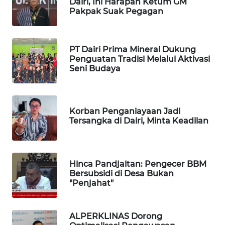
Dairi, Ini Harapan Ketum GM
Pakpak Suak Pegagan
WAHANA
HEALTH
PT Dairi Prima Mineral Dukung
WAHANA
Penguatan Tradisi Melalui Aktivasi
DESA
Seni Budaya
WISATA
LAPAK
WAHANA
Korban Penganiayaan Jadi
Tersangka di Dairi, Minta Keadilan
Wahana
Network
Hinca Pandjaitan: Pengecer BBM
KONSUMEN
Bersubsidi di Desa Bukan
LISTRIK
"Penjahat"
MASYARAKAT
ALPERKLINAS Dorong
KELISTRIKAN