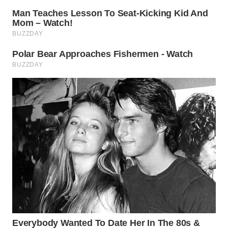
PADANG
LAWAS
WN
SUMEDANG
WN
CIANJUR
WN
KEPULAUAN
SERIBU
WN
TANGERANG
WN
BINJAI