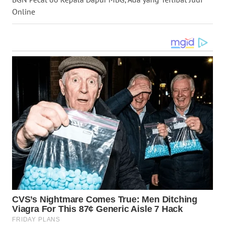
Online
WN
LANGKAT
WN
TAPANULI
SELATAN
WN
TANJUNG
LESUNG
WN
KARO
WN
SIMALUNGUN