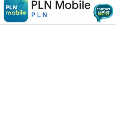
WAHANA MEDIA GROUP
|
|
|
WAHANA NEWS co
WAHANA TANI
WAHANA ADVOKAT
|
|
WAHANA INFRASTRUKTUR
WAHANA KONSUMEN
|
|
|
WAHANA LISTRIK
WAHANA TRAVEL
WAHANA TV
|
|
|
WAHANANEWS id
WAHANANEWS CO ID
WAHANANEWS NET
|
|
|