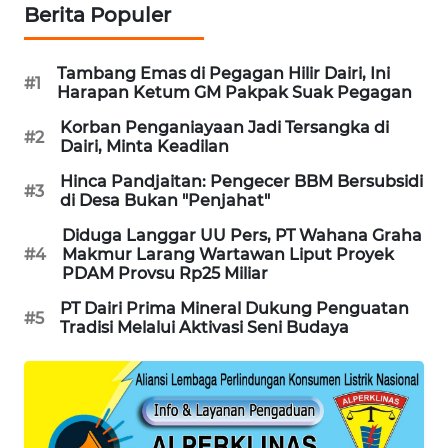
Berita Populer
KOPEKLIN
Tambang Emas di Pegagan Hilir Dairi, Ini
#1
Harapan Ketum GM Pakpak Suak Pegagan
PORTAL
KONSUMEN
Korban Penganiayaan Jadi Tersangka di
#2
Dairi, Minta Keadilan
FORWAMKI
Hinca Pandjaitan: Pengecer BBM Bersubsidi
#3
di Desa Bukan "Penjahat"
ALPERKLINAS
Diduga Langgar UU Pers, PT Wahana Graha
#4
Makmur Larang Wartawan Liput Proyek
PDAM Provsu Rp25 Miliar
FORJASIDA
PT Dairi Prima Mineral Dukung Penguatan
#5
Tradisi Melalui Aktivasi Seni Budaya
TAMBANG
NEWS
SITUNGIR
NEWS