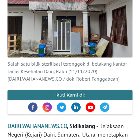
OPINI
Informasi
INDEKS
BERITA
Salah satu bilik sterilisasi teronggok di belakang kantor
KONTAK
KAMI
Dinas Kesehatan Dairi, Rabu (11/11/2020)
[DAIRI.WAHANANEWS.CO / dok. Robert Panggabean]
INFO
IKLAN
Ikuti Kami di:
TENTANG
KAMI
DAIRI.WAHANANEWS.CO
, Sidikalang
- Kejaksaan
PEDOMAN
Negeri (Kejari) Dairi, Sumatera Utara, menetapkan
MEDIA