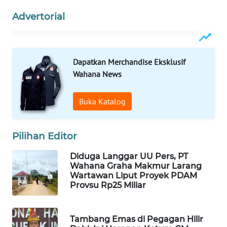
WAHANANEWS
Advertorial
NET
WAHANA
Dapatkan Merchandise Eksklusif
SPORT
Wahana News
WAHANA
UMKM
Buka Katalog
WAHANA
Pilihan Editor
SELEB
Diduga Langgar UU Pers, PT
WAHANA
Wahana Graha Makmur Larang
PERSONA
Wartawan Liput Proyek PDAM
Provsu Rp25 Miliar
WAHANA
OTOMOTIF
Tambang Emas di Pegagan Hilir