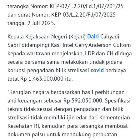
terangka Nomor: KEP-02/L.2.20/Fd.1/07/201/25
WN
dan surat Nomor: KEP-03/L.2.20/Fd/07/2025
RIAU
tanggal 2 Juli 2025.
WN
Kepala Kejaksaan Negeri (Kejari)
Dairi
Cahyadi
SERAMBI
Sabri didampingi Kasi Intel Gerry Anderson Gultom
kepada wartawan menjelaskan, LDP dan CH diduga
WN
secara bersama-sama melakukan tindak pidana
JAMBI
korupsi pengadaan bilik strelisasi
covid
berbiaya
total Rp 1.463.000.000 itu.
WN
SULTRA
"Kerugian negara berdasarkan hasil perhitungan
ahli keuangan sebesar Rp 592.050.000. Spesifikasi
WN
teknis tidak sesuai dengan pengadaan dan bilik
NTB
strelisasi tidak memiliki ijin edar dari Kementerian
Kesehatan RI, kemudian para tersangka membuat
WN
dokumen palsu untuk mendukung perbuatan
SULTENG