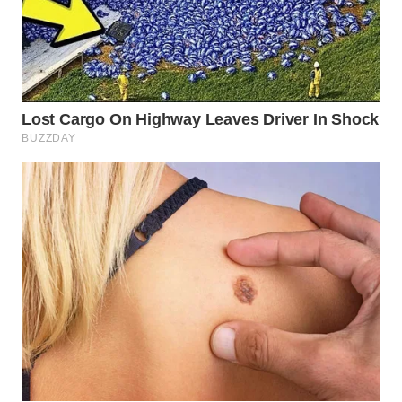
WN
BORNEO
Wahana
Media
Group
WAHANA
NEWS
WAHANA
TANI
WAHANA
ADVOKAT
WAHANA
INFRASTRUKTUR