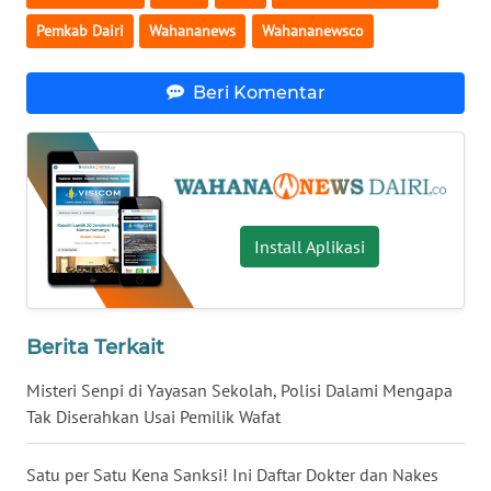
WN
Pemkab Dairi
Wahananews
Wahananewsco
KALTENG
Beri Komentar
WN
KALTARA
WN
KALSEL
Install Aplikasi
WN
KALTIM
Berita Terkait
WN
SULSEL
Misteri Senpi di Yayasan Sekolah, Polisi Dalami Mengapa
Tak Diserahkan Usai Pemilik Wafat
WN
GORONTALO
Satu per Satu Kena Sanksi! Ini Daftar Dokter dan Nakes