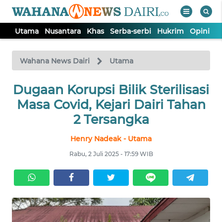
Utama
Nusantara
Khas
Serba-serbi
Hukrim
Opini
I
WAHANA
Tutup
TV
Wahana News Dairi
Utama
Dugaan Korupsi Bilik Sterilisasi
UTAMA
Masa Covid, Kejari Dairi Tahan
NUSANTARA
2 Tersangka
Henry Nadeak - Utama
KHAS
Rabu, 2 Juli 2025 - 17:59 WIB
SERBA-
SERBI
HUKRIM