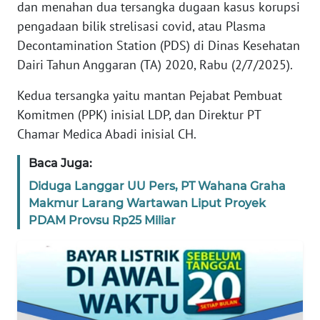
dan menahan dua tersangka dugaan kasus korupsi
SIBER
pengadaan bilik strelisasi covid, atau Plasma
Decontamination Station (PDS) di Dinas Kesehatan
REDAKSI
Dairi Tahun Anggaran (TA) 2020, Rabu (2/7/2025).
KARIR
Kedua tersangka yaitu mantan Pejabat Pembuat
Komitmen (PPK) inisial LDP, dan Direktur PT
DISCLAIMER
Chamar Medica Abadi inisial CH.
Baca Juga:
Wahana
News
Diduga Langgar UU Pers, PT Wahana Graha
Regional
Makmur Larang Wartawan Liput Proyek
PDAM Provsu Rp25 Miliar
WN
SUMUT
WN
JAKARTA