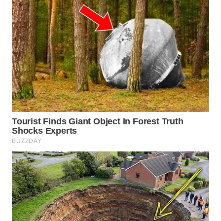
WN
PURWAKARTA
WN
PRIANGAN
TIMUR
WN
SEMARANG
WN
SOLO
WN
BOROBUDUR
WN
MADURA