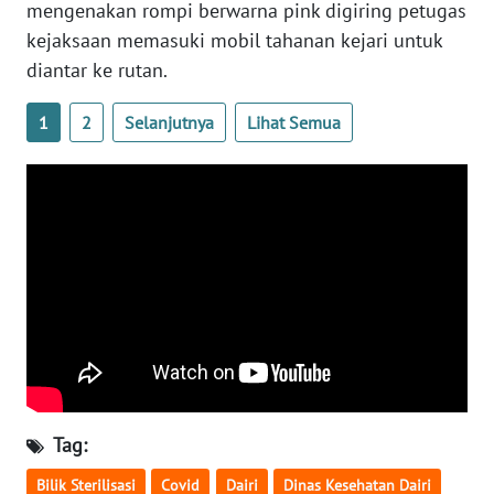
mengenakan rompi berwarna pink digiring petugas
WN
kejaksaan memasuki mobil tahanan kejari untuk
JATENG
diantar ke rutan.
WN
1
2
Selanjutnya
Lihat Semua
NUSANTARA
WN
JOGJA
WN
JATIM
WN
BALI
WN
Tag:
KALBAR
Bilik Sterilisasi
Covid
Dairi
Dinas Kesehatan Dairi