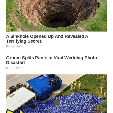
WN
SURABAYA
WN
NATUNA
WN
BINTAN
WN
MANDALIKA
WN
LIKUPANG
WN
LABUANBAJO