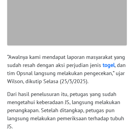
WN
JABAR
WN
BANTEN
WN
“Awalnya kami mendapat laporan masyarakat yang
NTT
sudah resah dengan aksi perjudian jenis
togel
, dan
tim Opsnal langsung melakukan pengecekan,” ujar
WN
KEPRI
Wilson, dikutip Selasa (25/3/2025).
Dari hasil penelusuran itu, petugas yang sudah
WN
PAPUA
mengetahui keberadaan JS, langsung melakukan
penangkapan. Setelah ditangkap, petugas pun
WN
langsung melakukan pemeriksaan terhadap tubuh
PAPUA
JS.
BARAT