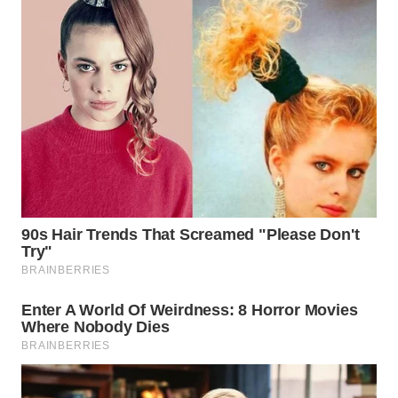
WN
BEKASI
WN
BOGOR
WN
DEPOK
WN
TAPANULI
UTARA
WN
SAMOSIR
WN