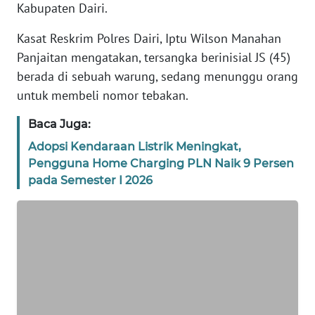
Kabupaten Dairi.
SIBER
Kasat Reskrim Polres Dairi, Iptu Wilson Manahan
REDAKSI
Panjaitan mengatakan, tersangka berinisial JS (45)
berada di sebuah warung, sedang menunggu orang
KARIR
untuk membeli nomor tebakan.
Baca Juga:
DISCLAIMER
Adopsi Kendaraan Listrik Meningkat,
Wahana
Pengguna Home Charging PLN Naik 9 Persen
News
pada Semester I 2026
Regional
WN
SUMUT
WN
JAKARTA