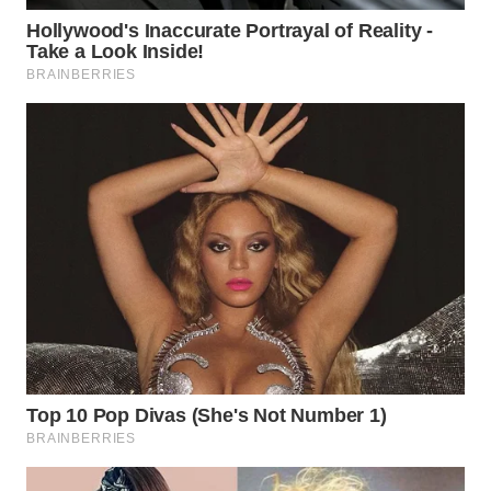
WN
LABUHANBATU
WN
TAPANULI
TENGAH
WN DELI
SERDANG
WN
TEBING
TINGGI
WN
PAKPAK
WN
KARAWANG