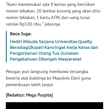
“Kami menemukan ada 9 kertas yang berisikan
WN
nomor tebakan, 20 lembar kosong yang akan diisi
RIAU
nomor tebakan, 1 kartu ATM, dan uang tunai
senilai Rp120 ribu, ” jelasnya.
WN
SERAMBI
Baca Juga:
Hadiri Wisuda Sarjana Universitas Quality
WN
Berastagi,Bupati Karo:Ingat Kerja Keras dan
JAMBI
Pengorbanan Orang Tua Gunakan
Pengetahuan Ditengah Masyarakat
WN
SULTRA
Petugas pun langsung membawa tersangka
beserta alat buktinya ke Mapolres Dairi guna
WN
pemeriksaan lebih lanjut.
NTB
[Redaktur: Mega Puspita]
WN
SULTENG