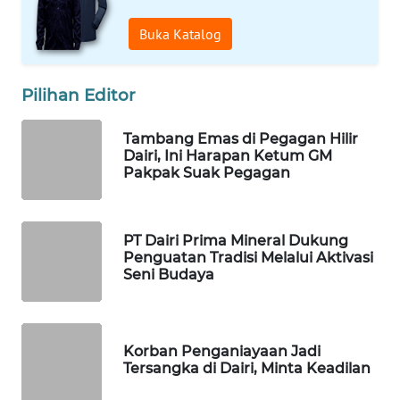
WAHANANEWS
Buka Katalog
NET
WAHANA
Pilihan Editor
SPORT
Tambang Emas di Pegagan Hilir
Dairi, Ini Harapan Ketum GM
WAHANA
Pakpak Suak Pegagan
UMKM
WAHANA
PT Dairi Prima Mineral Dukung
SELEB
Penguatan Tradisi Melalui Aktivasi
Seni Budaya
WAHANA
PERSONA
Korban Penganiayaan Jadi
WAHANA
Tersangka di Dairi, Minta Keadilan
OTOMOTIF