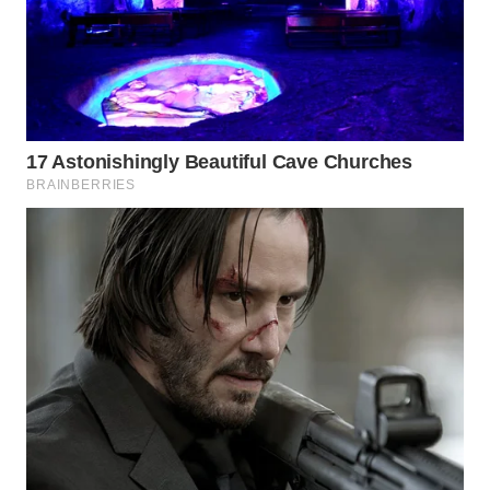
WN
LANGKAT
WN
TAPANULI
SELATAN
WN
TANJUNG
LESUNG
WN
KARO
WN
SIMALUNGUN