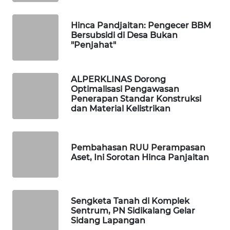
WAHANA
HEALTH
Hinca Pandjaitan: Pengecer BBM
Bersubsidi di Desa Bukan
"Penjahat"
WAHANA
DESA
WISATA
ALPERKLINAS Dorong
Optimalisasi Pengawasan
Penerapan Standar Konstruksi
LAPAK
dan Material Kelistrikan
WAHANA
Wahana
Network
Pembahasan RUU Perampasan
Aset, Ini Sorotan Hinca Panjaitan
KONSUMEN
LISTRIK
Sengketa Tanah di Komplek
Sentrum, PN Sidikalang Gelar
MASYARAKAT
Sidang Lapangan
KELISTRIKAN