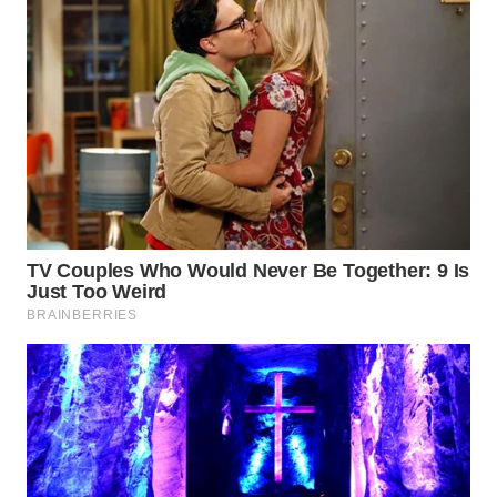
WN
SULUT
WN
MALUKU
WN
MALUT
WN
DAIRI
WN
DANAU
TOBA
WN
NIAS