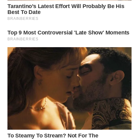
WN
SURABAYA
WN
NATUNA
WN
BINTAN
WN
MANDALIKA
WN
LIKUPANG
WN
LABUANBAJO