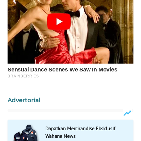
WAHANA
KONSUMEN
WAHANA
LISTRIK
WAHANA
TRAVEL
WAHANA
TV
Advertorial
WAHANANEWS
ID
WAHANANEWS
Dapatkan Merchandise Eksklusif
CO ID
Wahana News