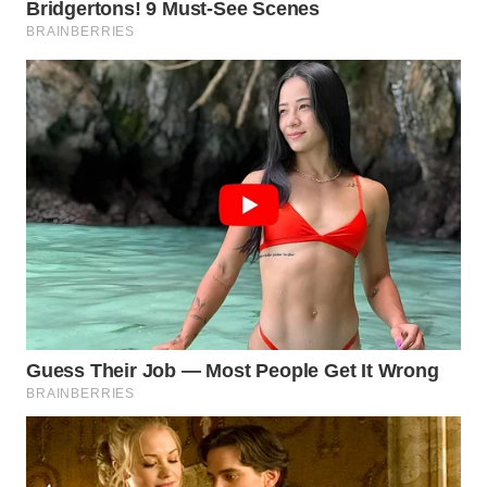
WN
BORNEO
Wahana
Media
Group
WAHANA
NEWS
WAHANA
TANI
WAHANA
ADVOKAT
WAHANA
INFRASTRUKTUR