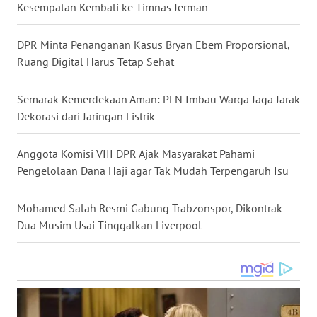
Kesempatan Kembali ke Timnas Jerman
WN
KALTENG
DPR Minta Penanganan Kasus Bryan Ebem Proporsional,
Ruang Digital Harus Tetap Sehat
WN
KALTARA
Semarak Kemerdekaan Aman: PLN Imbau Warga Jaga Jarak
Dekorasi dari Jaringan Listrik
WN
KALSEL
Anggota Komisi VIII DPR Ajak Masyarakat Pahami
Pengelolaan Dana Haji agar Tak Mudah Terpengaruh Isu
WN
KALTIM
Mohamed Salah Resmi Gabung Trabzonspor, Dikontrak
Dua Musim Usai Tinggalkan Liverpool
WN
SULSEL
WN
GORONTALO