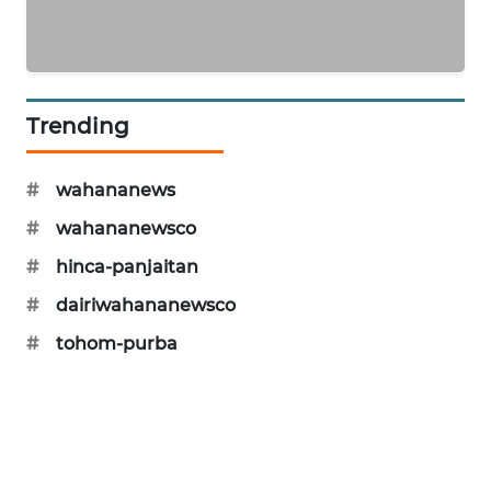
SIDIKALANG
NEWS
SIBARAGAS
Trending
NEWS
#
wahananews
METRO
SIANTAR
#
wahananewsco
NEWS
#
hinca-panjaitan
METRO
#
dairiwahananewsco
MEDAN
#
tohom-purba
NEWS
METRO
JAKARTA
NEWS