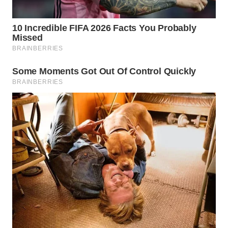
WN
PURWAKARTA
WN
PRIANGAN
TIMUR
WN
SEMARANG
WN
SOLO
WN
BOROBUDUR
WN
MADURA