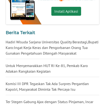
WN
Install Aplikasi
JATENG
WN
NUSANTARA
Berita Terkait
WN
Hadiri Wisuda Sarjana Universitas Quality Berastagi,Bupati
JOGJA
Karo:Ingat Kerja Keras dan Pengorbanan Orang Tua
Gunakan Pengetahuan Ditengah Masyarakat
WN
JATIM
Untuk Menyemarakkan HUT RI Ke-81, Pemkab Karo
Adakan Rangkaian Kegiatan
WN
BALI
Komisi III DPR Tegaskan Tak Ada Surpres Pergantian
Kapolri, Masyarakat Diminta Tak Percaya Isu
WN
KALBAR
Ter Stegen Gabung Ajax dengan Status Pinjaman, Incar