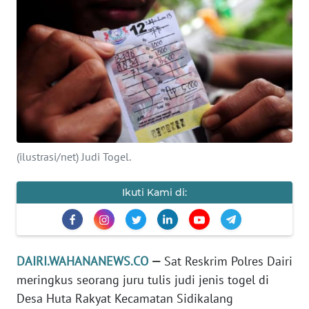
OPINI
Informasi
INDEKS
BERITA
KONTAK
KAMI
(ilustrasi/net) Judi Togel.
INFO
Ikuti Kami di:
IKLAN
TENTANG
KAMI
DAIRI.WAHANANEWS.CO
—
Sat Reskrim Polres Dairi
meringkus seorang juru tulis judi jenis togel di
PEDOMAN
Desa Huta Rakyat Kecamatan Sidikalang
MEDIA