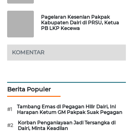
WALINKI
Pagelaran Kesenian Pakpak
ID
Kabupaten Dairi di PRSU, Ketua
PB LKP Kecewa
MAWAKA
ID
KOMENTAR
MARTABAT
NET
PLN
WATCH
Berita Populer
MKLI
Tambang Emas di Pegagan Hilir Dairi, Ini
#1
Harapan Ketum GM Pakpak Suak Pegagan
LPKKI
Korban Penganiayaan Jadi Tersangka di
#2
Dairi, Minta Keadilan
LKKI