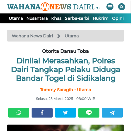
Utama
Nusantara
Khas
Serba-serbi
Hukrim
Opini
I
WAHANA
Tutup
TV
Wahana News Dairi
Utama
Otorita Danau Toba
UTAMA
Dinilai Merasahkan, Polres
NUSANTARA
Dairi Tangkap Pelaku Diduga
Bandar Togel di Sidikalang
KHAS
Tommy Saragih - Utama
Selasa, 25 Maret 2025 - 08:00 WIB
SERBA-
SERBI
HUKRIM