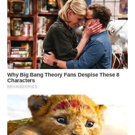
PADANG
LAWAS
WN
SUMEDANG
WN
CIANJUR
WN
KEPULAUAN
SERIBU
WN
TANGERANG
WN
BINJAI