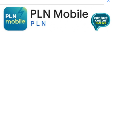
WAHANA MEDIA GROUP
|
|
|
WAHANA NEWS co
WAHANA TANI
WAHANA ADVOKAT
|
|
WAHANA INFRASTRUKTUR
WAHANA KONSUMEN
|
|
|
WAHANA LISTRIK
WAHANA TRAVEL
WAHANA TV