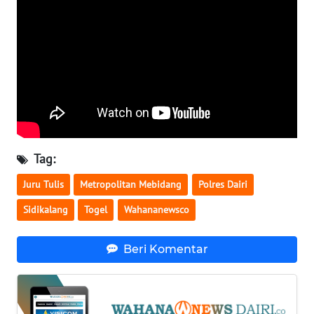
WN
SULBAR
WN
BABEL
WN
SUMBAR
Tag:
WN
Juru Tulis
Metropolitan Mebidang
Polres Dairi
SUMSEL
Sidikalang
Togel
Wahananewsco
WN
BENGKULU
Beri Komentar
WN
LAMPUNG