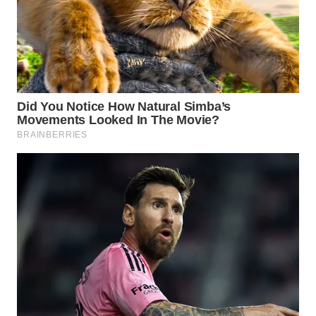
WN
CIREBON
WN
INDRAMAYU
WN
KUNINGAN
WN
MAJALENGKA
WN
SUBANG
WN
SUKABUMI