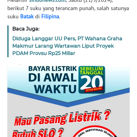
SIBER
berikut 7 suku yang terancam punah, salah satunya
suku
Batak
di
Filipina
.
REDAKSI
Baca Juga:
KARIR
Diduga Langgar UU Pers, PT Wahana Graha
Makmur Larang Wartawan Liput Proyek
PDAM Provsu Rp25 Miliar
DISCLAIMER
Wahana
News
Regional
WN
SUMUT
WN
JAKARTA