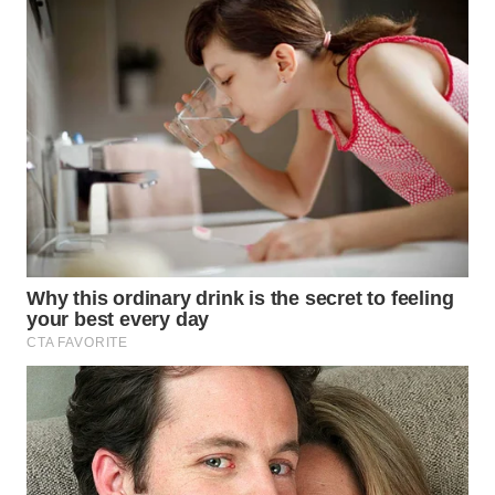
WN
LABUHANBATU
WN
TAPANULI
TENGAH
WN DELI
SERDANG
WN
TEBING
TINGGI
WN
PAKPAK
WN
KARAWANG