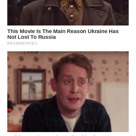
WAHANA
KONSUMEN
WAHANA
LISTRIK
WAHANA
TRAVEL
WAHANA
TV
WAHANANEWS
ID
WAHANANEWS
CO ID