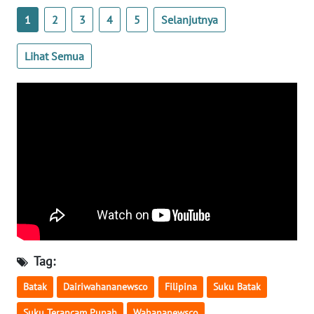
1
2
3
4
5
Selanjutnya
WN
JATENG
Lihat Semua
WN
NUSANTARA
WN
JOGJA
WN
JATIM
WN
BALI
Tag:
WN
Batak
Dairiwahananewsco
Filipina
Suku Batak
KALBAR
Suku Terancam Punah
Wahananewsco