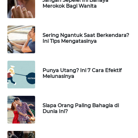
Jangan Sepele! Ini Bahaya
Merokok Bagi Wanita
KOPEKLIN
PORTAL
Sering Ngantuk Saat Berkendara?
KONSUMEN
Ini Tips Mengatasinya
FORWAMKI
ALPERKLINAS
Punya Utang? Ini 7 Cara Efektif
Melunasinya
FORJASIDA
TAMBANG
Siapa Orang Paling Bahagia di
NEWS
Dunia Ini?
SITUNGIR
NEWS