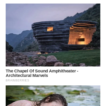
WN
SURABAYA
WN
NATUNA
WN
BINTAN
WN
MANDALIKA
WN
LIKUPANG
WN
LABUANBAJO