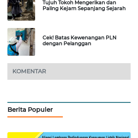
Tujuh Tokoh Mengerikan dan
Paling Kejam Sepanjang Sejarah
SIDIKALANG
NEWS
SIBARAGAS
Cek! Batas Kewenangan PLN
NEWS
dengan Pelanggan
METRO
SIANTAR
NEWS
KOMENTAR
METRO
MEDAN
NEWS
Berita Populer
METRO
JAKARTA
NEWS