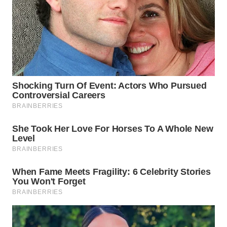
WN
BEKASI
WN
BOGOR
WN
DEPOK
WN
TAPANULI
UTARA
WN
SAMOSIR
WN