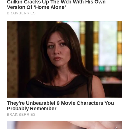
WAHANANEWS
NET
WAHANA
SPORT
WAHANA
UMKM
WAHANA
SELEB
WAHANA
PERSONA
WAHANA
OTOMOTIF