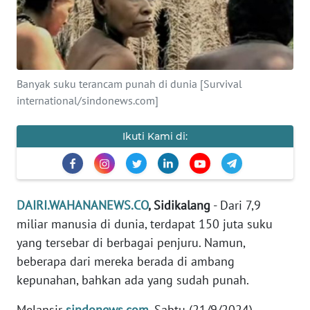
OPINI
Informasi
Banyak suku terancam punah di dunia [Survival
INDEKS
international/sindonews.com]
BERITA
Ikuti Kami di:
KONTAK
KAMI
INFO
DAIRI.WAHANANEWS.CO
, Sidikalang
- Dari 7,9
IKLAN
miliar manusia di dunia, terdapat 150 juta suku
yang tersebar di berbagai penjuru. Namun,
TENTANG
KAMI
beberapa dari mereka berada di ambang
kepunahan, bahkan ada yang sudah punah.
PEDOMAN
Melansir
sindonews.com
, Sabtu (21/9/2024),
MEDIA