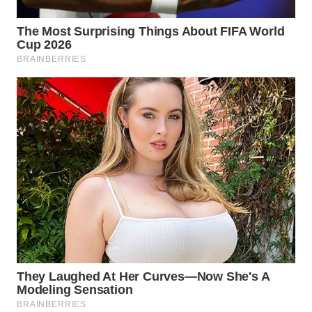
WN
PURWAKARTA
WN
PRIANGAN
TIMUR
WN
SEMARANG
WN
SOLO
WN
BOROBUDUR
WN
MADURA