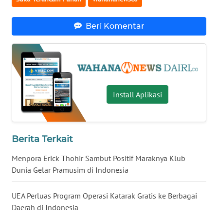
WN
KALTENG
Beri Komentar
WN
KALTARA
WN
Install Aplikasi
KALSEL
WN
KALTIM
Berita Terkait
WN
Menpora Erick Thohir Sambut Positif Maraknya Klub
SULSEL
Dunia Gelar Pramusim di Indonesia
WN
UEA Perluas Program Operasi Katarak Gratis ke Berbagai
GORONTALO
Daerah di Indonesia