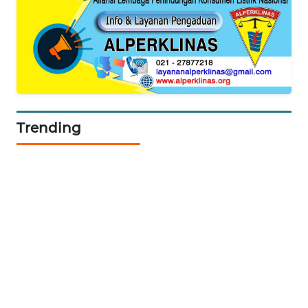
KRT
NEWS
KARING
NEWS
JURNAL
Trending
MARITIM
HUMBANG
NEWS
GARONGGANG
NEWS
FISUELRI
ID