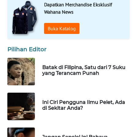
Dapatkan Merchandise Eksklusif
Wahana News
WALINKI
ID
Buka Katalog
MAWAKA
ID
Pilihan Editor
MARTABAT
NET
Batak di Filipina, Satu dari 7 Suku
yang Terancam Punah
PLN
WATCH
Ini Ciri Pengguna Ilmu Pelet, Ada
MKLI
di Sekitar Anda?
LPKKI
LKKI