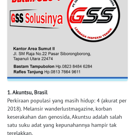
WN
JABAR
WN
BANTEN
WN
NTT
WN
KEPRI
1. Akuntsu, Brasil
WN
Perkiraan populasi yang masih hidup: 4 (akurat per
PAPUA
2018). Melansir wanderlustmagazine, korban
keserakahan dan genosida, Akuntsu adalah salah
WN
PAPUA
satu suku adat yang kepunahannya hampir tak
BARAT
terelakkan.