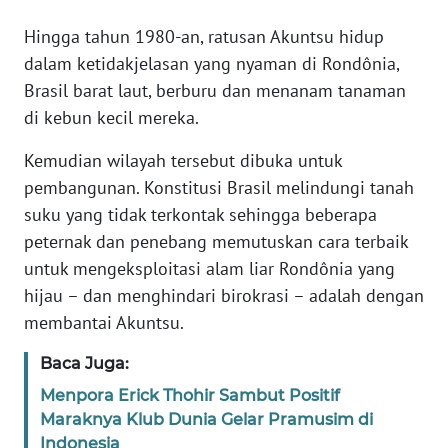
Hingga tahun 1980-an, ratusan Akuntsu hidup
WN
RIAU
dalam ketidakjelasan yang nyaman di Rondônia,
Brasil barat laut, berburu dan menanam tanaman
WN
di kebun kecil mereka.
SERAMBI
Kemudian wilayah tersebut dibuka untuk
pembangunan. Konstitusi Brasil melindungi tanah
WN
JAMBI
suku yang tidak terkontak sehingga beberapa
peternak dan penebang memutuskan cara terbaik
WN
untuk mengeksploitasi alam liar Rondônia yang
SULTRA
hijau – dan menghindari birokrasi – adalah dengan
membantai Akuntsu.
WN
NTB
Baca Juga:
Menpora Erick Thohir Sambut Positif
WN
Maraknya Klub Dunia Gelar Pramusim di
SULTENG
Indonesia