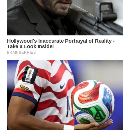
WN
CIREBON
WN
INDRAMAYU
WN
KUNINGAN
WN
MAJALENGKA
WN
SUBANG
WN
SUKABUMI