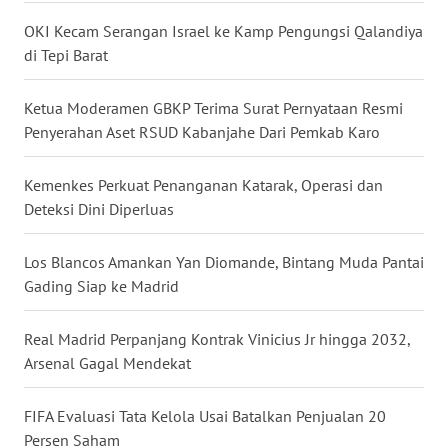
WN
OKI Kecam Serangan Israel ke Kamp Pengungsi Qalandiya
SULUT
di Tepi Barat
WN
Ketua Moderamen GBKP Terima Surat Pernyataan Resmi
MALUKU
Penyerahan Aset RSUD Kabanjahe Dari Pemkab Karo
WN
Kemenkes Perkuat Penanganan Katarak, Operasi dan
MALUT
Deteksi Dini Diperluas
WN
Los Blancos Amankan Yan Diomande, Bintang Muda Pantai
DAIRI
Gading Siap ke Madrid
WN
Real Madrid Perpanjang Kontrak Vinicius Jr hingga 2032,
DANAU
TOBA
Arsenal Gagal Mendekat
WN
FIFA Evaluasi Tata Kelola Usai Batalkan Penjualan 20
NIAS
Persen Saham