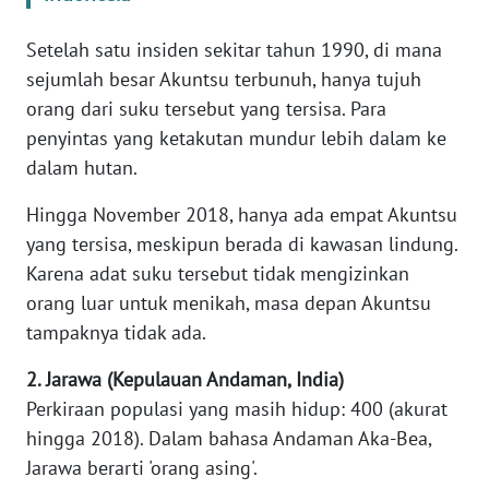
WN
Setelah satu insiden sekitar tahun 1990, di mana
SULBAR
sejumlah besar Akuntsu terbunuh, hanya tujuh
orang dari suku tersebut yang tersisa. Para
WN
penyintas yang ketakutan mundur lebih dalam ke
BABEL
dalam hutan.
WN
Hingga November 2018, hanya ada empat Akuntsu
SUMBAR
yang tersisa, meskipun berada di kawasan lindung.
Karena adat suku tersebut tidak mengizinkan
WN
orang luar untuk menikah, masa depan Akuntsu
SUMSEL
tampaknya tidak ada.
WN
2. Jarawa (Kepulauan Andaman, India)
BENGKULU
Perkiraan populasi yang masih hidup: 400 (akurat
hingga 2018). Dalam bahasa Andaman Aka-Bea,
WN
LAMPUNG
Jarawa berarti 'orang asing'.