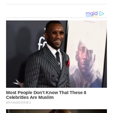
WN
LANGKAT
WN
TAPANULI
SELATAN
WN
TANJUNG
LESUNG
WN
KARO
WN
SIMALUNGUN