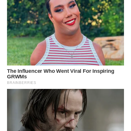
PADANG
LAWAS
WN
SUMEDANG
WN
CIANJUR
WN
KEPULAUAN
SERIBU
WN
TANGERANG
WN
BINJAI