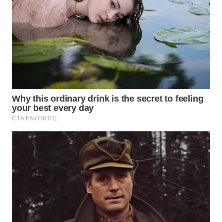
WN
BORNEO
Wahana
Media
Group
WAHANA
NEWS
WAHANA
TANI
WAHANA
ADVOKAT
WAHANA
INFRASTRUKTUR