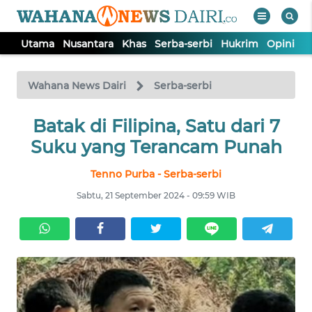
Utama
Nusantara
Khas
Serba-serbi
Hukrim
Opini
I
WAHANA
Tutup
TV
Wahana News Dairi
Serba-serbi
Batak di Filipina, Satu dari 7
UTAMA
Suku yang Terancam Punah
NUSANTARA
Tenno Purba - Serba-serbi
Sabtu, 21 September 2024 - 09:59 WIB
KHAS
SERBA-
SERBI
HUKRIM