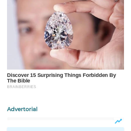
WAHANA
HEALTH
WAHANA
DESA
WISATA
LAPAK
WAHANA
Wahana
Network
KONSUMEN
LISTRIK
Advertorial
MASYARAKAT
KELISTRIKAN