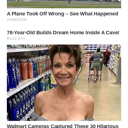
PADANG
LAWAS
WN
SUMEDANG
WN
CIANJUR
WN
KEPULAUAN
SERIBU
WN
TANGERANG
WN
BINJAI