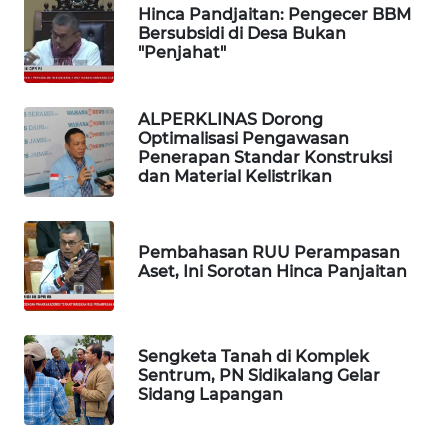
Hinca Pandjaitan: Pengecer BBM
WAHANA
Bersubsidi di Desa Bukan
HEALTH
"Penjahat"
WAHANA
ALPERKLINAS Dorong
DESA
Optimalisasi Pengawasan
WISATA
Penerapan Standar Konstruksi
dan Material Kelistrikan
LAPAK
WAHANA
Pembahasan RUU Perampasan
Wahana
Aset, Ini Sorotan Hinca Panjaitan
Network
KONSUMEN
Sengketa Tanah di Komplek
LISTRIK
Sentrum, PN Sidikalang Gelar
Sidang Lapangan
MASYARAKAT
KELISTRIKAN