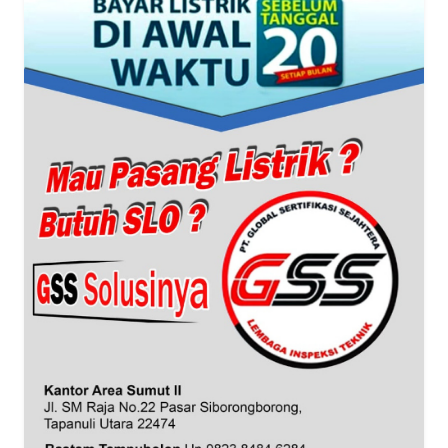
WN
JABAR
WN
BANTEN
WN
NTT
WN
KEPRI
WN
PAPUA
WN
PAPUA
BARAT