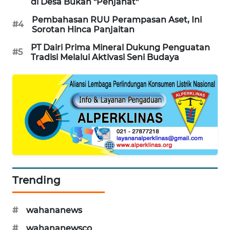
di Desa Bukan "Penjahat"
Pembahasan RUU Perampasan Aset, Ini
KOPEKLIN
#4
Sorotan Hinca Panjaitan
PT Dairi Prima Mineral Dukung Penguatan
PORTAL
#5
Tradisi Melalui Aktivasi Seni Budaya
KONSUMEN
FORWAMKI
ALPERKLINAS
FORJASIDA
TAMBANG
Trending
NEWS
SITUNGIR
#
wahananews
NEWS
#
wahananewsco