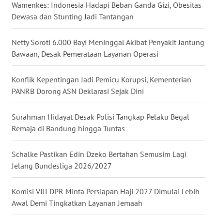
Wamenkes: Indonesia Hadapi Beban Ganda Gizi, Obesitas
WN
Dewasa dan Stunting Jadi Tantangan
SULUT
Netty Soroti 6.000 Bayi Meninggal Akibat Penyakit Jantung
WN
Bawaan, Desak Pemerataan Layanan Operasi
MALUKU
Konflik Kepentingan Jadi Pemicu Korupsi, Kementerian
WN
PANRB Dorong ASN Deklarasi Sejak Dini
MALUT
Surahman Hidayat Desak Polisi Tangkap Pelaku Begal
WN
Remaja di Bandung hingga Tuntas
DAIRI
Schalke Pastikan Edin Dzeko Bertahan Semusim Lagi
WN
DANAU
Jelang Bundesliga 2026/2027
TOBA
Komisi VIII DPR Minta Persiapan Haji 2027 Dimulai Lebih
WN
Awal Demi Tingkatkan Layanan Jemaah
NIAS