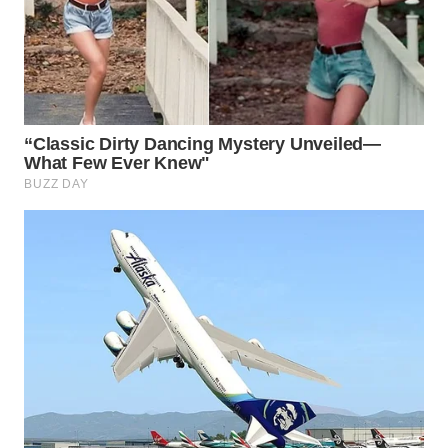
WN
BEKASI
WN
BOGOR
WN
DEPOK
WN
TAPANULI
UTARA
WN
SAMOSIR
WN