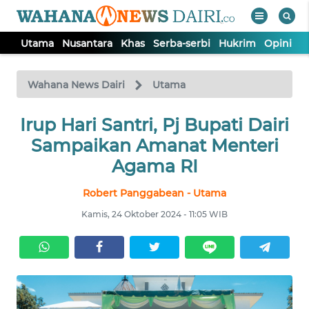
Utama
Nusantara
Khas
Serba-serbi
Hukrim
Opini
I
WAHANA
Tutup
TV
Wahana News Dairi
Utama
Irup Hari Santri, Pj Bupati Dairi
UTAMA
Sampaikan Amanat Menteri
NUSANTARA
Agama RI
Robert Panggabean - Utama
KHAS
Kamis, 24 Oktober 2024 - 11:05 WIB
SERBA-
SERBI
HUKRIM