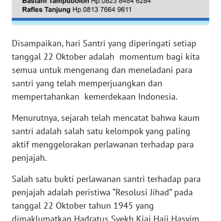
WN
RIAU
Disampaikan, hari Santri yang diperingati setiap
WN
tanggal 22 Oktober adalah momentum bagi kita
SERAMBI
semua untuk mengenang dan meneladani para
santri yang telah memperjuangkan dan
WN
mempertahankan kemerdekaan Indonesia.
JAMBI
Menurutnya, sejarah telah mencatat bahwa kaum
WN
santri adalah salah satu kelompok yang paling
SULTRA
aktif menggelorakan perlawanan terhadap para
penjajah.
WN
NTB
Salah satu bukti perlawanan santri terhadap para
penjajah adalah peristiwa “Resolusi Jihad” pada
WN
tanggal 22 Oktober tahun 1945 yang
SULTENG
dimaklumatkan Hadratus Syekh Kiai Haji Hasyim