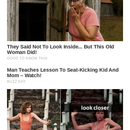
WN
LABUHANBATU
WN
TAPANULI
TENGAH
WN DELI
SERDANG
WN
TEBING
TINGGI
WN
PAKPAK
WN
KARAWANG