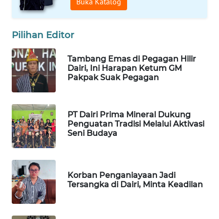
Buka Katalog
WAHANANEWS
NET
Pilihan Editor
WAHANA
Tambang Emas di Pegagan Hilir
SPORT
Dairi, Ini Harapan Ketum GM
Pakpak Suak Pegagan
WAHANA
UMKM
PT Dairi Prima Mineral Dukung
WAHANA
Penguatan Tradisi Melalui Aktivasi
SELEB
Seni Budaya
WAHANA
PERSONA
Korban Penganiayaan Jadi
Tersangka di Dairi, Minta Keadilan
WAHANA
OTOMOTIF