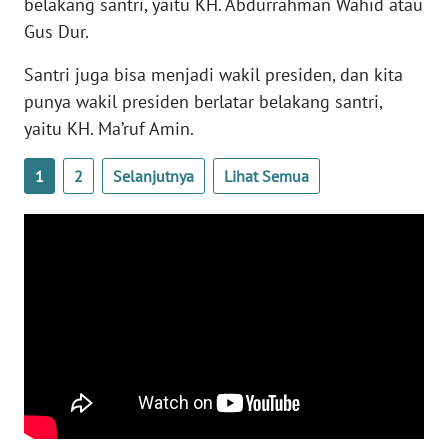
belakang santri, yaitu KH. Abdurrahman Wahid atau
WN
Gus Dur.
JATENG
Santri juga bisa menjadi wakil presiden, dan kita
punya wakil presiden berlatar belakang santri,
WN
NUSANTARA
yaitu KH. Ma’ruf Amin.
1
2
Selanjutnya
Lihat Semua
WN
JOGJA
WN
JATIM
WN
BALI
WN
KALBAR