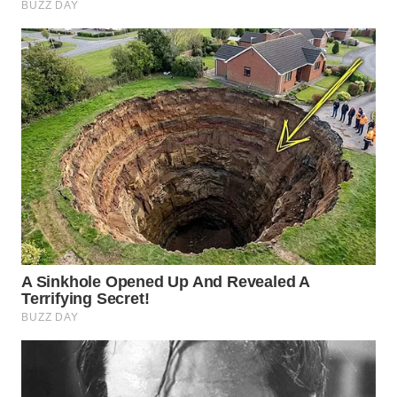
WN
SURABAYA
WN
NATUNA
WN
BINTAN
WN
MANDALIKA
WN
LIKUPANG
WN
LABUANBAJO