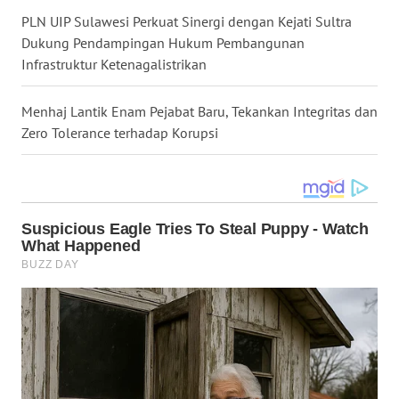
PLN UIP Sulawesi Perkuat Sinergi dengan Kejati Sultra
WN
Dukung Pendampingan Hukum Pembangunan
LANGKAT
Infrastruktur Ketenagalistrikan
WN
Menhaj Lantik Enam Pejabat Baru, Tekankan Integritas dan
TAPANULI
Zero Tolerance terhadap Korupsi
SELATAN
WN
TANJUNG
LESUNG
WN
KARO
WN
SIMALUNGUN