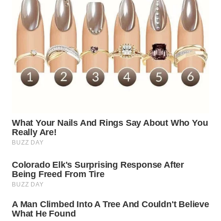
WN
PURWAKARTA
WN
PRIANGAN
TIMUR
WN
SEMARANG
WN
SOLO
WN
BOROBUDUR
WN
MADURA