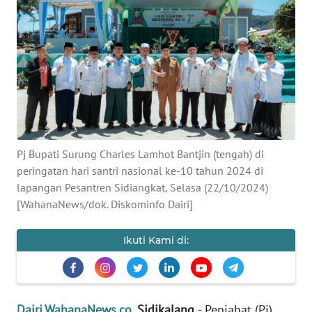
OPINI
Informasi
INDEKS
BERITA
KONTAK
Pj Bupati Surung Charles Lamhot Bantjin (tengah) di
KAMI
peringatan hari santri nasional ke-10 tahun 2024 di
lapangan Pesantren Sidiangkat, Selasa (22/10/2024)
INFO
[WahanaNews/dok. Diskominfo Dairi]
IKLAN
Ikuti Kami di:
TENTANG
KAMI
PEDOMAN
Dairi.WahanaNews.co
, Sidikalang
- Penjabat (Pj)
MEDIA