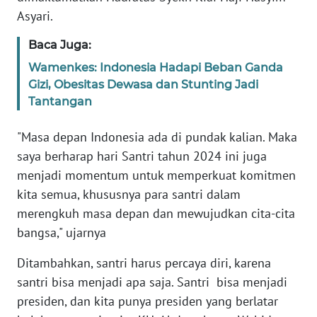
Asyari.
WN
SULBAR
Baca Juga:
Wamenkes: Indonesia Hadapi Beban Ganda
WN
Gizi, Obesitas Dewasa dan Stunting Jadi
BABEL
Tantangan
WN
"Masa depan Indonesia ada di pundak kalian. Maka
SUMBAR
saya berharap hari Santri tahun 2024 ini juga
menjadi momentum untuk memperkuat komitmen
WN
kita semua, khususnya para santri dalam
SUMSEL
merengkuh masa depan dan mewujudkan cita-cita
bangsa," ujarnya
WN
BENGKULU
Ditambahkan, santri harus percaya diri, karena
santri bisa menjadi apa saja. Santri bisa menjadi
WN
presiden, dan kita punya presiden yang berlatar
LAMPUNG