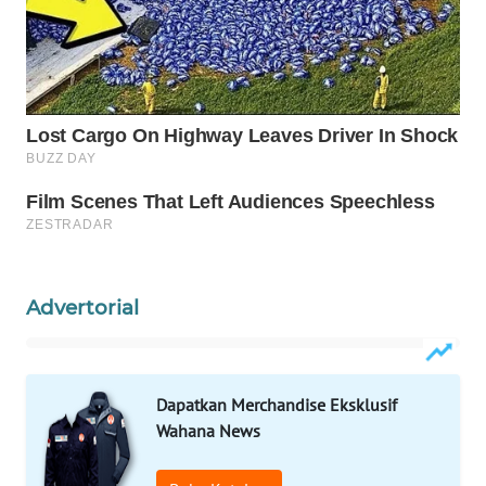
WAHANA
KONSUMEN
WAHANA
LISTRIK
WAHANA
TRAVEL
WAHANA
TV
Advertorial
WAHANANEWS
ID
Dapatkan Merchandise Eksklusif
Wahana News
WAHANANEWS
CO ID