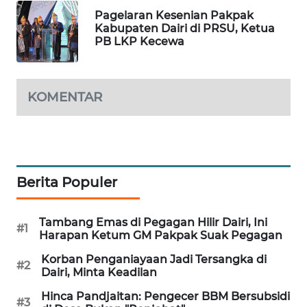
Pagelaran Kesenian Pakpak
WALINKI
Kabupaten Dairi di PRSU, Ketua
ID
PB LKP Kecewa
MAWAKA
ID
KOMENTAR
MARTABAT
NET
PLN
Berita Populer
WATCH
Tambang Emas di Pegagan Hilir Dairi, Ini
#1
MKLI
Harapan Ketum GM Pakpak Suak Pegagan
Korban Penganiayaan Jadi Tersangka di
LPKKI
#2
Dairi, Minta Keadilan
Hinca Pandjaitan: Pengecer BBM Bersubsidi
LKKI
#3