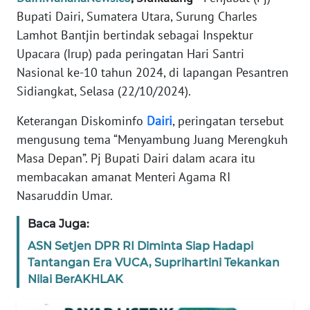
SIBER
Bupati Dairi, Sumatera Utara, Surung Charles
Lamhot Bantjin bertindak sebagai Inspektur
REDAKSI
Upacara (Irup) pada peringatan Hari Santri
Nasional ke-10 tahun 2024, di lapangan Pesantren
KARIR
Sidiangkat, Selasa (22/10/2024).
Keterangan Diskominfo
Dairi
, peringatan tersebut
DISCLAIMER
mengusung tema “Menyambung Juang Merengkuh
Masa Depan”. Pj Bupati Dairi dalam acara itu
Wahana
News
membacakan amanat Menteri Agama RI
Regional
Nasaruddin Umar.
WN
Baca Juga:
SUMUT
ASN Setjen DPR RI Diminta Siap Hadapi
Tantangan Era VUCA, Suprihartini Tekankan
WN
Nilai BerAKHLAK
JAKARTA