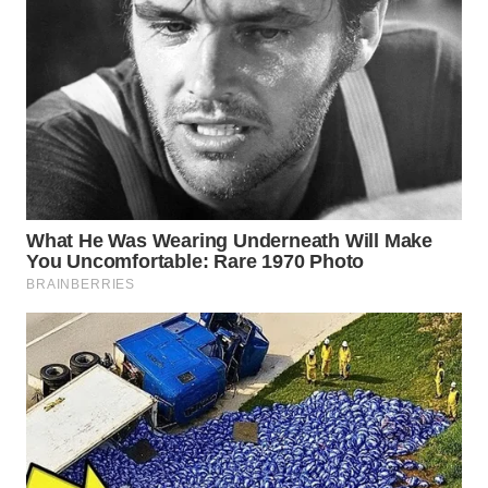
WN
BORNEO
Wahana
Media
Group
WAHANA
NEWS
WAHANA
TANI
WAHANA
ADVOKAT
WAHANA
INFRASTRUKTUR