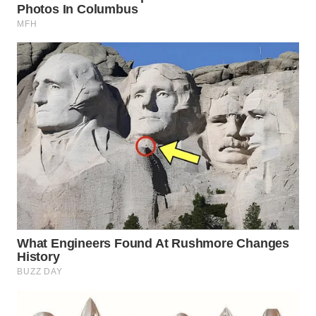
WN
CIREBON
WN
INDRAMAYU
WN
KUNINGAN
WN
MAJALENGKA
WN
SUBANG
WN
SUKABUMI