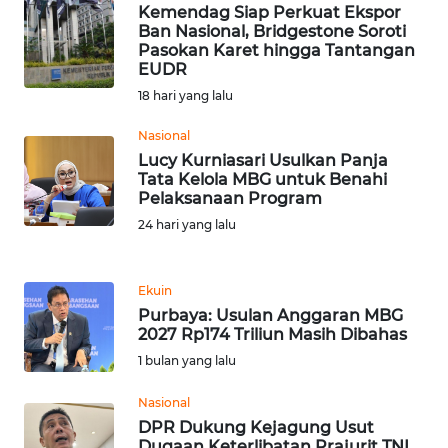
Kemendag Siap Perkuat Ekspor
Ban Nasional, Bridgestone Soroti
WN
Pasokan Karet hingga Tantangan
SULBAR
EUDR
18 hari yang lalu
WN
BABEL
Nasional
Lucy Kurniasari Usulkan Panja
Tata Kelola MBG untuk Benahi
WN
Pelaksanaan Program
SUMBAR
24 hari yang lalu
WN
SUMSEL
Ekuin
Purbaya: Usulan Anggaran MBG
WN
2027 Rp174 Triliun Masih Dibahas
BENGKULU
1 bulan yang lalu
WN
Nasional
LAMPUNG
DPR Dukung Kejagung Usut
Dugaan Keterlibatan Prajurit TNI