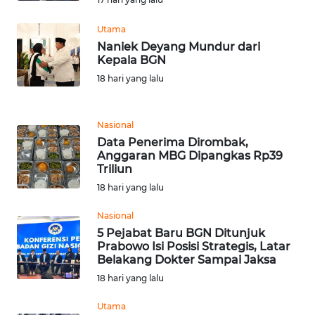
WN
Utama
RIAU
Naniek Deyang Mundur dari
Kepala BGN
WN
18 hari yang lalu
SERAMBI
Nasional
WN
Data Penerima Dirombak,
JAMBI
Anggaran MBG Dipangkas Rp39
Triliun
WN
18 hari yang lalu
SULTRA
Nasional
5 Pejabat Baru BGN Ditunjuk
WN
Prabowo Isi Posisi Strategis, Latar
NTB
Belakang Dokter Sampai Jaksa
18 hari yang lalu
WN
SULTENG
Utama