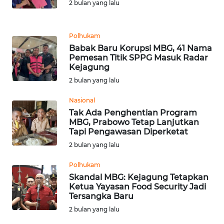
2 bulan yang lalu
WN
LANGKAT
Polhukam
Babak Baru Korupsi MBG, 41 Nama
WN
Pemesan Titik SPPG Masuk Radar
TAPANULI
Kejagung
SELATAN
2 bulan yang lalu
Nasional
WN
Tak Ada Penghentian Program
TANJUNG
MBG, Prabowo Tetap Lanjutkan
LESUNG
Tapi Pengawasan Diperketat
2 bulan yang lalu
WN
KARO
Polhukam
Skandal MBG: Kejagung Tetapkan
Ketua Yayasan Food Security Jadi
WN
Tersangka Baru
SIMALUNGUN
2 bulan yang lalu