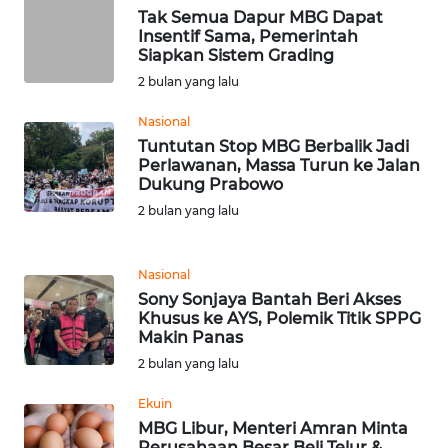
Tak Semua Dapur MBG Dapat
Insentif Sama, Pemerintah
WN
Siapkan Sistem Grading
BEKASI
2 bulan yang lalu
WN
Nasional
BOGOR
Tuntutan Stop MBG Berbalik Jadi
Perlawanan, Massa Turun ke Jalan
Dukung Prabowo
WN
DEPOK
2 bulan yang lalu
WN
Nasional
TAPANULI
Sony Sonjaya Bantah Beri Akses
UTARA
Khusus ke AYS, Polemik Titik SPPG
Makin Panas
WN
2 bulan yang lalu
SAMOSIR
Ekuin
MBG Libur, Menteri Amran Minta
WN
Perusahaan Besar Beli Telur &