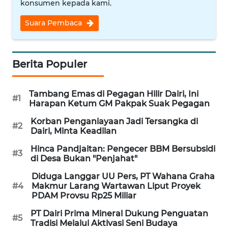
konsumen kepada kami.
WN
CIREBON
Suara Pembaca
WN
INDRAMAYU
Berita Populer
WN
Tambang Emas di Pegagan Hilir Dairi, Ini
KUNINGAN
#1
Harapan Ketum GM Pakpak Suak Pegagan
Korban Penganiayaan Jadi Tersangka di
WN
#2
Dairi, Minta Keadilan
MAJALENGKA
Hinca Pandjaitan: Pengecer BBM Bersubsidi
#3
di Desa Bukan "Penjahat"
WN
SUBANG
Diduga Langgar UU Pers, PT Wahana Graha
#4
Makmur Larang Wartawan Liput Proyek
PDAM Provsu Rp25 Miliar
WN
SUKABUMI
PT Dairi Prima Mineral Dukung Penguatan
#5
Tradisi Melalui Aktivasi Seni Budaya