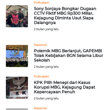
WN
Polhukam
LABUHANBATU
Sony Sonjaya Bongkar Dugaan
CCTV Fiktif MBG Rp300 Miliar,
Kejagung Diminta Usut Siapa
WN
Dalangnya
TAPANULI
TENGAH
2 bulan yang lalu
WN DELI
Nasional
SERDANG
Polemik MBG Berlanjut, GAPEMBI
Tolak Kebijakan BGN Selama Libur
Sekolah
WN
TEBING
2 bulan yang lalu
TINGGI
Polhukam
KPK Pilih Menepi dari Kasus
WN
Korupsi MBG, Kejagung Dapat
PAKPAK
Kepercayaan Penuh
2 bulan yang lalu
WN
KARAWANG
Nasional