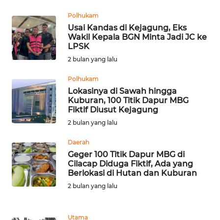
WN
Polhukam
KALTENG
Usai Kandas di Kejagung, Eks
Wakil Kepala BGN Minta Jadi JC ke
LPSK
WN
KALTARA
2 bulan yang lalu
Polhukam
WN
Lokasinya di Sawah hingga
KALSEL
Kuburan, 100 Titik Dapur MBG
Fiktif Diusut Kejagung
WN
2 bulan yang lalu
KALTIM
Daerah
Geger 100 Titik Dapur MBG di
WN
Cilacap Diduga Fiktif, Ada yang
SULSEL
Berlokasi di Hutan dan Kuburan
2 bulan yang lalu
WN
GORONTALO
Utama