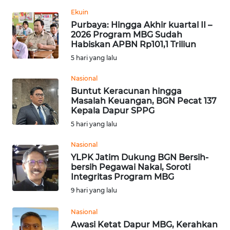
SIBER
Ekuin
Purbaya: Hingga Akhir kuartal II –
2026 Program MBG Sudah
REDAKSI
Habiskan APBN Rp101,1 Triliun
5 hari yang lalu
KARIR
Nasional
Buntut Keracunan hingga
DISCLAIMER
Masalah Keuangan, BGN Pecat 137
Kepala Dapur SPPG
Wahana
5 hari yang lalu
News
Regional
Nasional
YLPK Jatim Dukung BGN Bersih-
WN
bersih Pegawai Nakal, Soroti
SUMUT
Integritas Program MBG
9 hari yang lalu
WN
Nasional
JAKARTA
Awasi Ketat Dapur MBG, Kerahkan