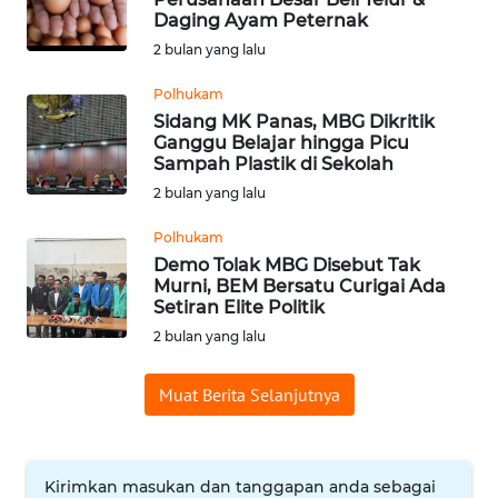
PADANG
Daging Ayam Peternak
LAWAS
2 bulan yang lalu
WN
Polhukam
SUMEDANG
Sidang MK Panas, MBG Dikritik
Ganggu Belajar hingga Picu
Sampah Plastik di Sekolah
WN
CIANJUR
2 bulan yang lalu
Polhukam
WN
Demo Tolak MBG Disebut Tak
KEPULAUAN
Murni, BEM Bersatu Curigai Ada
SERIBU
Setiran Elite Politik
2 bulan yang lalu
WN
TANGERANG
Muat Berita Selanjutnya
WN
BINJAI
Kirimkan masukan dan tanggapan anda sebagai