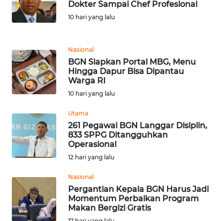
Dokter Sampai Chef Profesional
WN
10 hari yang lalu
JABAR
WN
Nasional
BANTEN
BGN Siapkan Portal MBG, Menu
Hingga Dapur Bisa Dipantau
Warga RI
WN
NTT
10 hari yang lalu
Utama
WN
261 Pegawai BGN Langgar Disiplin,
KEPRI
833 SPPG Ditangguhkan
Operasional
WN
12 hari yang lalu
PAPUA
Nasional
Pergantian Kepala BGN Harus Jadi
WN
Momentum Perbaikan Program
PAPUA
Makan Bergizi Gratis
BARAT
17 hari yang lalu