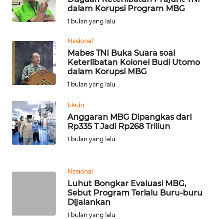
dalam Korupsi Program MBG
WN
1 bulan yang lalu
JATENG
Nasional
WN
Mabes TNI Buka Suara soal
NUSANTARA
Keterlibatan Kolonel Budi Utomo
dalam Korupsi MBG
1 bulan yang lalu
WN
JOGJA
Ekuin
Anggaran MBG Dipangkas dari
WN
Rp335 T Jadi Rp268 Triliun
JATIM
1 bulan yang lalu
WN
BALI
Nasional
Luhut Bongkar Evaluasi MBG,
Sebut Program Terlalu Buru-buru
WN
Dijalankan
KALBAR
1 bulan yang lalu