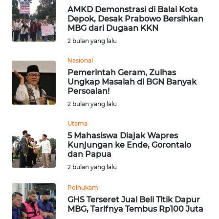
AMKD Demonstrasi di Balai Kota
WN
Depok, Desak Prabowo Bersihkan
SULUT
MBG dari Dugaan KKN
2 bulan yang lalu
WN
MALUKU
Nasional
Pemerintah Geram, Zulhas
Ungkap Masalah di BGN Banyak
WN
Persoalan!
MALUT
2 bulan yang lalu
WN
Utama
DAIRI
5 Mahasiswa Diajak Wapres
Kunjungan ke Ende, Gorontalo
dan Papua
WN
DANAU
2 bulan yang lalu
TOBA
Polhukam
GHS Terseret Jual Beli Titik Dapur
WN
MBG, Tarifnya Tembus Rp100 Juta
NIAS