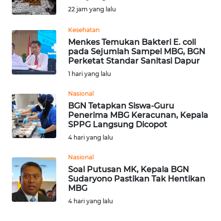
22 jam yang lalu
OPINI
Kesehatan
Informasi
Menkes Temukan Bakteri E. coli
pada Sejumlah Sampel MBG, BGN
Perketat Standar Sanitasi Dapur
INDEKS
BERITA
1 hari yang lalu
Nasional
KONTAK
BGN Tetapkan Siswa-Guru
KAMI
Penerima MBG Keracunan, Kepala
SPPG Langsung Dicopot
INFO
4 hari yang lalu
IKLAN
Nasional
Soal Putusan MK, Kepala BGN
TENTANG
Sudaryono Pastikan Tak Hentikan
KAMI
MBG
4 hari yang lalu
PEDOMAN
MEDIA